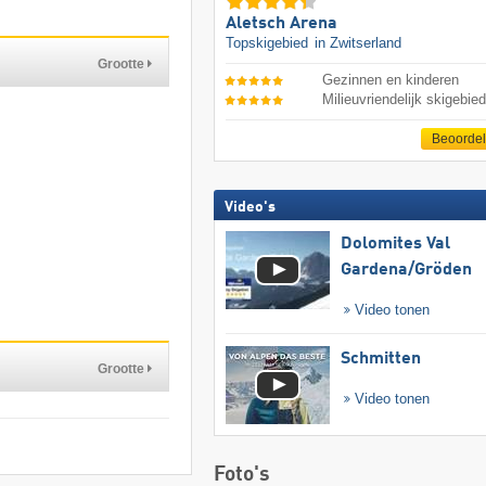
Aletsch Arena
Topskigebied
in Zwitserland
Grootte
Gezinnen en kinderen
Milieuvriendelijk skigebie
Beoorde
Video's
Dolomites Val
Gardena/​Gröden
Video tonen
Schmitten
Grootte
Video tonen
Foto's