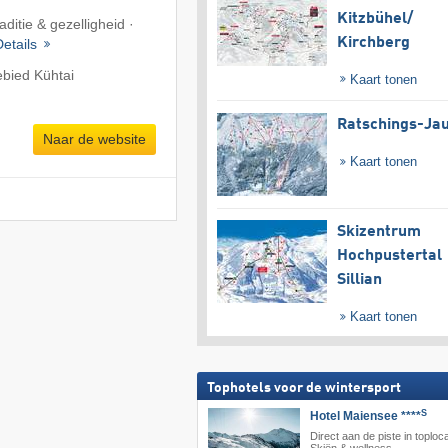
Kitzbühel/​
raditie & gezelligheid ·
Kirchberg
Details
ebied Kühtai
Kaart tonen
Ratschings-Ja
Naar de website
Kaart tonen
Skizentrum
Hochpustertal
Sillian
Kaart tonen
Tophotels voor de wintersport
S
Hotel Maiensee ****
Direct aan de piste in toploca