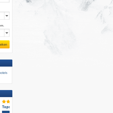
mm.
eken
otels
Topskigebiedsgrootte
Topbergrestaurants/-hutt