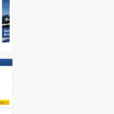
SkiWelt Wilder Kaiser-
Hochzillertal
Brixental
ling