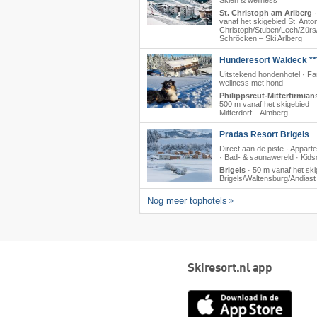
Skiën & wellness
St. Christoph am Arlberg
vanaf het skigebied St. Anton/
Christoph/​Stuben/​Lech/​Zürs/
Schröcken – Ski Arlberg
Hunderesort Waldeck **
Uitstekend hondenhotel · Fa
wellness met hond
Philippsreut-Mitterfirmian
500 m vanaf het skigebied
Mitterdorf – Almberg
Pradas Resort Brigels
Direct aan de piste · Appar
· Bad- & saunawereld · Kids
Brigels
·
50 m vanaf het ski
Brigels/​Waltensburg/​Andiast
Nog meer tophotels
Skiresort.nl app
App
Store