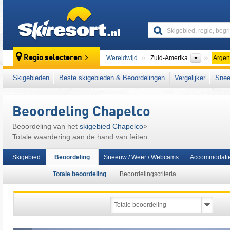
skiresort
Continen
Regio selecteren
Wereldwijd
Zuid-Amerika
Argen
Dit skigebied ligt ook in:
Pantagonische And
Skigebieden
Beste skigebieden & Beoordelingen
Vergelijker
Snee
Beoordeling Chapelco
Beoordeling van het
skigebied Chapelco
>
Totale waardering aan de hand van feiten
Skigebied
Beoordeling
Sneeuw / Weer / Webcams
Accommodati
Totale beoordeling
Beoordelingscriteria