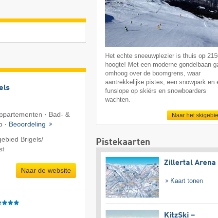
Het echte sneeuwplezier is thuis op 21
hoogte! Met een moderne gondelbaan ga
omhoog over de boomgrens, waar
aantrekkelijke pistes, een snowpark en
els
funslope op skiërs en snowboarders
wachten.
 Appartementen · Bad- &
Naar het skigebi
b ·
Beoordeling
ebied Brigels/​
Pistekaarten
st
Zillertal Arena
Naar de website
Kaart tonen
KitzSki –