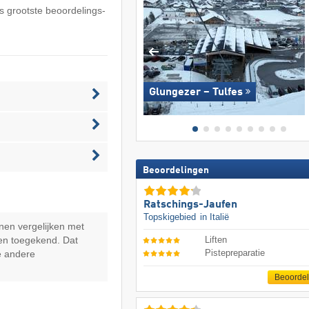
ds grootste beoordelings-
Glungezer – Tulfes
Beoordelingen
Ratschings-Jaufen
Topskigebied
in Italië
nen vergelijken met
en toegekend. Dat
Liften
Pistepreparatie
e andere
Beoorde