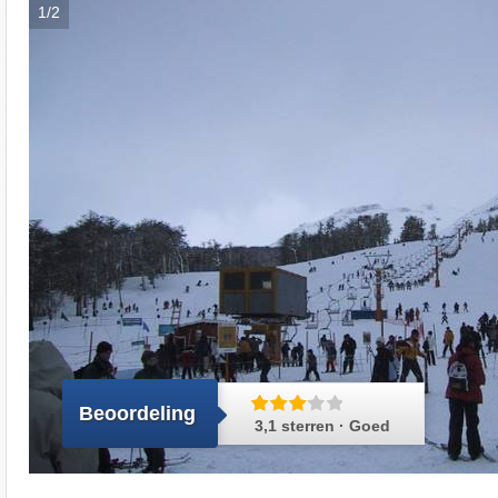
1/2
Beoordeling
3,1 sterren · Goed