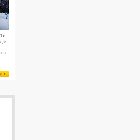
50 m
 je
 een
ed