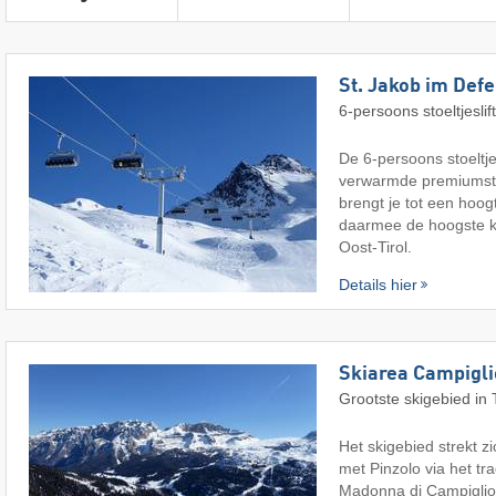
St. Jakob im Def
6-persoons stoeltjeslif
De 6-persoons stoeltje
verwarmde premiumst
brengt je tot een hoog
daarmee de hoogste ka
Oost-Tirol.
Details hier
Skiarea Campigli
Grootste skigebied in 
Het skigebied strekt z
met Pinzolo via het tr
Madonna di Campiglio