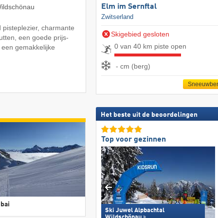
Elm im Sernftal
Wildschönau
Zwitserland
d pisteplezier, charmante
Skigebied gesloten
utten, een goede prijs-
0 van 40 km piste open
n een gemakkelijke
- cm (berg)
Sneeuwber
Het beste uit de beoordelingen
Top voor gezinnen
bai
Ski Juwel Alpbachtal
Wildschönau