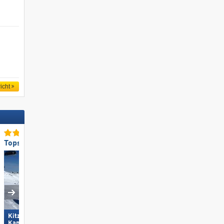
icht
Topsneeuwzekerheid
Toppistepreparatie
Kitzsteinhorn/​Maiskogel -
Skizentrum Hochpustertal
Kaprun
Sillian