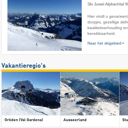
Ski Juwel Alpbachtal 
Hier vindt u gevarieer
dorpjes, gezellige skih
kwaliteitverhouding e
bereikbaarheid.
Naar het skigebied
Vakantieregio's
Gröden (Val Gardena)
Ausseerland
Stu