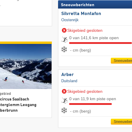
.
Sneeuwberichten
Silvretta Montafon
Oostenrijk
Skigebied gesloten
0 van 141,6 km piste open
- cm (berg)
Sneeuwber
Arber
Duitsland
Skigebied gesloten
gebied
0 van 11,9 km piste open
circus Saalbach
nterglemm Leogang
eberbrunn
- cm (berg)
Sneeuwber