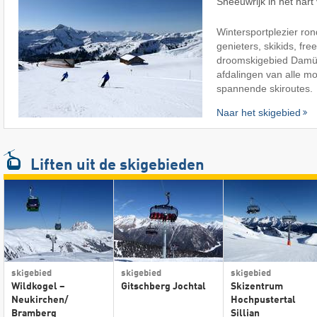
Sneeuwrijk in het har
Wintersportplezier ron
genieters, skikids, free
droomskigebied Damül
afdalingen van alle mo
spannende skiroutes.
Naar het skigebied
Liften
uit de skigebieden
skigebied
skigebied
skigebied
Wildkogel –
Gitschberg Jochtal
Skizentrum
Neukirchen/​
Hochpustertal
Bramberg
Sillian