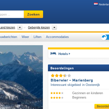
Nederla
Skigebied,
Zoeken
regio,
begrippen
…
inent kiezen
Land kiezen
Gebergte kiezen
Land kiezen
Gebergte kiezen
uwberichten
Weer
Liften
Accommodaties
Tips
voor
de
Hotels
skiva
Beoordelingen
Biberwier – Marienberg
Interessant skigebied
in Oostenrijk
Gezinnen en kinderen
Beginners
Beoorde