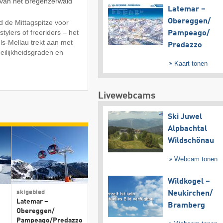
t van het Bregenzerwald
Latemar –
Obereggen/​
d de Mittagspitze voor
stylers of freeriders – het
Pampeago/​
s-Mellau trekt aan met
Predazzo
eilijkheidsgraden en
Kaart tonen
Livewebcams
Ski Juwel
Alpbachtal
Wildschönau
Webcam tonen
Wildkogel –
skigebied
Neukirchen/​
Latemar –
Bramberg
Obereggen/​
Pampeago/​Predazzo