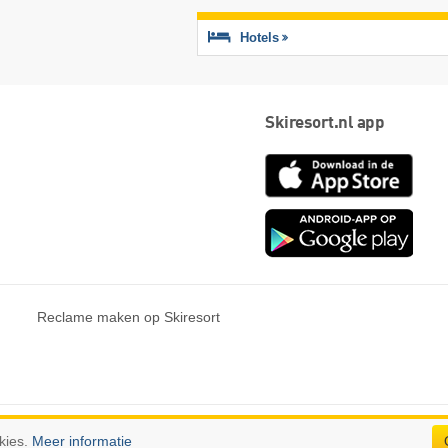
Hotels
Skiresort.nl app
App
Store
Goog
play
Reclame maken op Skiresort
n.
kies.
Meer informatie