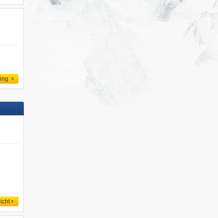
d
ling
icht