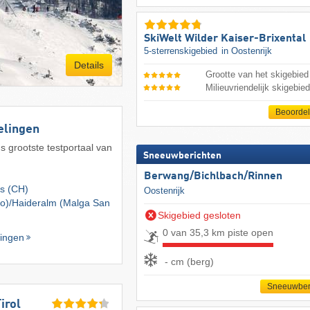
SkiWelt Wilder Kaiser-Brixental
5-sterrenskigebied
in Oostenrijk
Details
Grootte van het skigebied
Milieuvriendelijk skigebie
Beoorde
elingen
ds grootste testportaal van
Sneeuwberichten
Berwang/​Bichlbach/​Rinnen
ns (CH)
Oostenrijk
o)/​Haideralm (Malga San
Skigebied gesloten
0 van 35,3 km piste open
ingen
- cm (berg)
Sneeuwber
irol