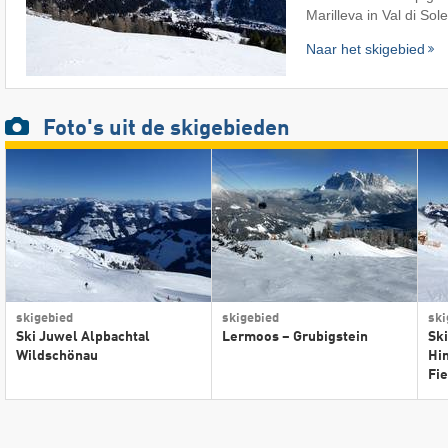
Marilleva in Val di Sole
Naar het skigebied
Foto's
uit de skigebieden
skigebied
skigebied
ski
Ski Juwel Alpbachtal
Lermoos – Grubigstein
Ski
Wildschönau
Hi
Fi