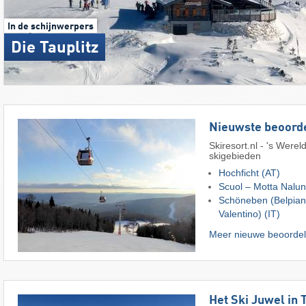
In de schijnwerpers
Die Tauplitz
Nieuwste beoord
Skiresort.nl - 's Werel
skigebieden
Hochficht (AT)
Scuol – Motta Nalu
Schöneben (Belpian
Valentino) (IT)
Meer nieuwe beoordel
Het Ski Juwel in T