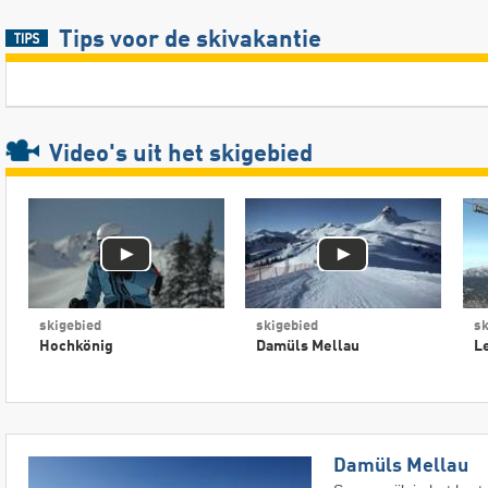
Tips voor de skivakantie
Video's
uit het skigebied
skigebied
skigebied
sk
Hochkönig
Damüls Mellau
L
Damüls Mellau