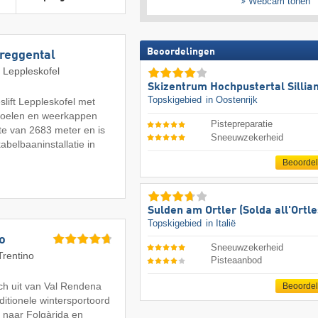
Webcam tonen
Beoordelingen
ereggental
t Leppleskofel
Skizentrum Hochpustertal Sillia
Topskigebied
in Oostenrijk
slift Leppleskofel met
oelen en weerkappen
Pistepreparatie
te van 2683 meter en is
Sneeuwzekerheid
belbaaninstallatie in
Beoorde
Sulden am Ortler (Solda all'Ortle
Topskigebied
in Italië
o
Sneeuwzekerheid
Trentino
Pisteaanbod
ich uit van Val Rendena
Beoorde
aditionele wintersportoord
 naar Folgàrida en