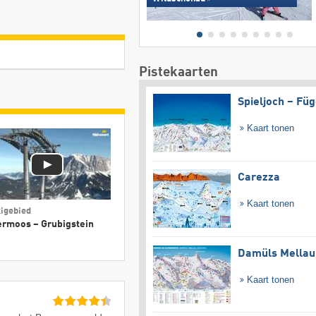
Pistekaarten
Spieljoch – Fü
Kaart tonen
Carezza
Kaart tonen
igebied
ermoos – Grubigstein
Damüls Mellau
Kaart tonen