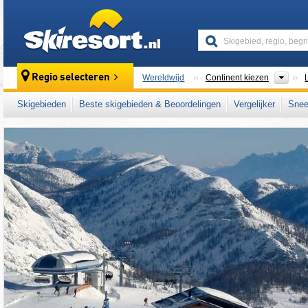
skiresort
Cont
Regio selecteren
Wereldwijd
Continent kiezen
Skigebieden
Beste skigebieden & Beoordelingen
Vergelijker
Snee