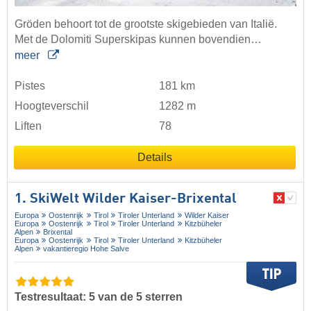
Gröden behoort tot de grootste skigebieden van Italië.
Met de Dolomiti Superskipas kunnen bovendien…
meer
Pistes
181 km
Hoogteverschil
1282 m
Liften
78
Details
1. SkiWelt Wilder Kaiser-Brixental
Europa
Oostenrijk
Tirol
Tiroler Unterland
Wilder Kaiser
Europa
Oostenrijk
Tirol
Tiroler Unterland
Kitzbüheler
Alpen
Brixental
Europa
Oostenrijk
Tirol
Tiroler Unterland
Kitzbüheler
Alpen
vakantieregio Hohe Salve
Testresultaat: 5 van de 5 sterren