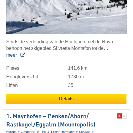
Sinds de verbinding van de Hochjoch met de Nova
behoort het skigebied Silvretta Montafon tot de…
meer
Pistes
141,6 km
Hoogteverschil
1730 m
Liften
35
Details
1. Mayrhofen – Penken/​Ahorn/​
Rastkogel/​Eggalm (Mountopolis)
Europa
Oostenrijk
Tirol
Tiroler Unterland
Schwaz