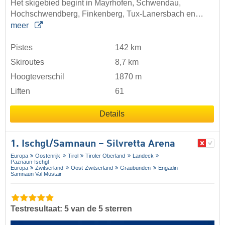
Het skigebied begint in Mayrhofen, Schwendau,
Hochschwendberg, Finkenberg, Tux-Lanersbach en…
meer
Pistes
142 km
Skiroutes
8,7 km
Hoogteverschil
1870 m
Liften
61
Details
1. Ischgl/​Samnaun – Silvretta Arena
Europa
Oostenrijk
Tirol
Tiroler Oberland
Landeck
Paznaun-Ischgl
Europa
Zwitserland
Oost-Zwitserland
Graubünden
Engadin
Samnaun Val Müstair
Testresultaat: 5 van de 5 sterren