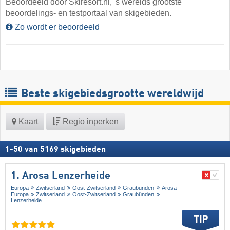
Beoordeeld door Skiresort.nl, 's werelds grootste
beoordelings- en testportaal van skigebieden.
Zo wordt er beoordeeld
Beste skigebiedsgrootte wereldwijd
Kaart
Regio inperken
1
-
50
van
5169
skigebieden
1. Arosa Lenzerheide
Europa
Zwitserland
Oost-Zwitserland
Graubünden
Arosa
Europa
Zwitserland
Oost-Zwitserland
Graubünden
Lenzerheide