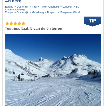
Arlberg
Europa
Oostenrijk
Tirol
Tiroler Oberland
Landeck
St.
Anton am Arlberg
Europa
Oostenrijk
Vorarlberg
Bregenz
Bregenzer Woud
Testresultaat: 5 van de 5 sterren