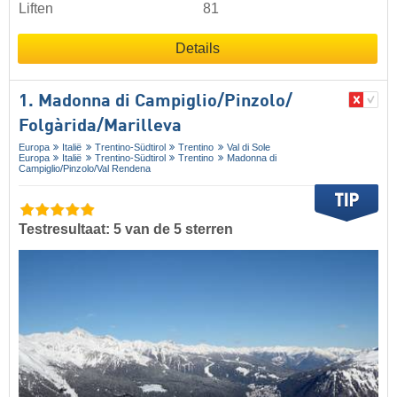
Liften
81
Details
1. Madonna di Campiglio/​Pinzolo/​
Folgàrida/​Marilleva
Europa
Italië
Trentino-Südtirol
Trentino
Val di Sole
Europa
Italië
Trentino-Südtirol
Trentino
Madonna di
Campiglio/​Pinzolo/​Val Rendena
Testresultaat: 5 van de 5 sterren