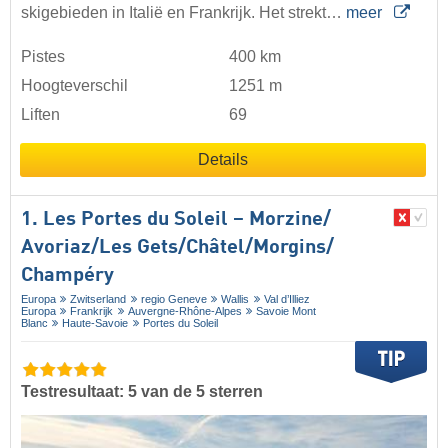
skigebieden in Italië en Frankrijk. Het strekt…
meer
Pistes
400 km
Hoogteverschil
1251 m
Liften
69
Details
1. Les Portes du Soleil – Morzine/​
Avoriaz/​Les Gets/​Châtel/​Morgins/​
Champéry
Europa
Zwitserland
regio Geneve
Wallis
Val d’Illiez
Europa
Frankrijk
Auvergne-Rhône-Alpes
Savoie Mont
Blanc
Haute-Savoie
Portes du Soleil
Testresultaat: 5 van de 5 sterren