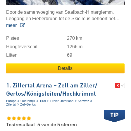
Door de samenvoeging van Saalbach-Hinterglemm,
Leogang en Fieberbrunn tot de Skicircus behoort het…
meer
Pistes
270 km
Hoogteverschil
1266 m
Liften
69
Details
1. Zillertal Arena – Zell am Ziller/​
Gerlos/​Königsleiten/​Hochkrimml
Europa
Oostenrijk
Tirol
Tiroler Unterland
Schwaz
Zillertal
Zell-Gerlos
Testresultaat: 5 van de 5 sterren