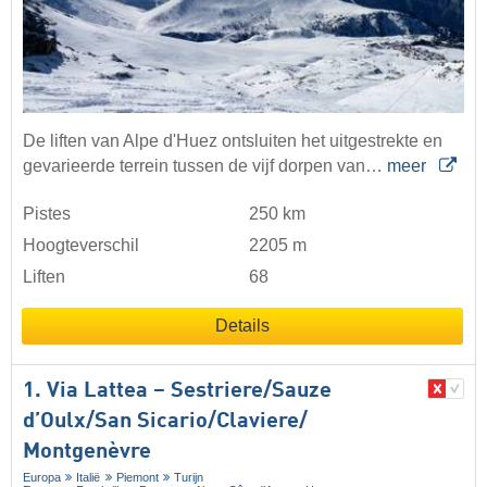
De liften van Alpe d'Huez ontsluiten het uitgestrekte en
gevarieerde terrein tussen de vijf dorpen van…
meer
Pistes
250 km
Hoogteverschil
2205 m
Liften
68
Details
1. Via Lattea – Sestriere/​Sauze
d’Oulx/​San Sicario/​Claviere/​
Montgenèvre
Europa
Italië
Piemont
Turijn