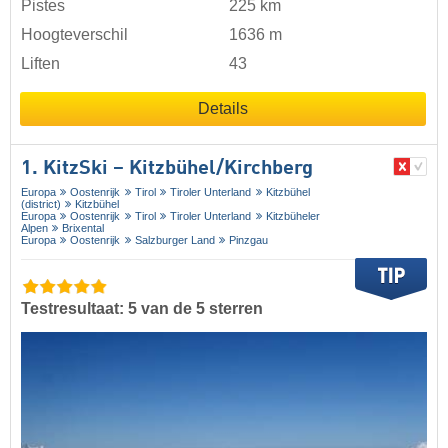
Pistes
225 km
Hoogteverschil
1636 m
Liften
43
Details
1. KitzSki – Kitzbühel/​Kirchberg
Europa
Oostenrijk
Tirol
Tiroler Unterland
Kitzbühel
(district)
Kitzbühel
Europa
Oostenrijk
Tirol
Tiroler Unterland
Kitzbüheler
Alpen
Brixental
Europa
Oostenrijk
Salzburger Land
Pinzgau
Testresultaat: 5 van de 5 sterren