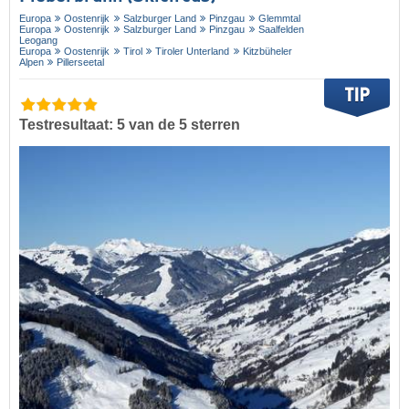
Europa
Oostenrijk
Salzburger Land
Pinzgau
Glemmtal
Europa
Oostenrijk
Salzburger Land
Pinzgau
Saalfelden
Leogang
Europa
Oostenrijk
Tirol
Tiroler Unterland
Kitzbüheler
Alpen
Pillerseetal
Testresultaat: 5 van de 5 sterren