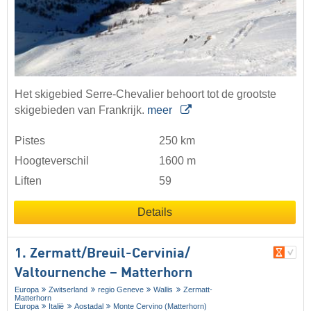
Het skigebied Serre-Chevalier behoort tot de grootste
skigebieden van Frankrijk.
meer
Pistes
250 km
Hoogteverschil
1600 m
Liften
59
Details
1. Zermatt/​Breuil-Cervinia/​
Valtournenche – Matterhorn
Europa
Zwitserland
regio Geneve
Wallis
Zermatt-
Matterhorn
Europa
Italië
Aostadal
Monte Cervino (Matterhorn)