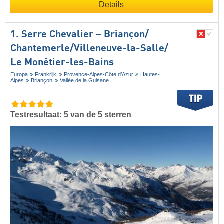
Details
1. Serre Chevalier – Briançon/​
Chantemerle/​Villeneuve-la-Salle/​
Le Monêtier-les-Bains
Europa
Frankrijk
Provence-Alpes-Côte d’Azur
Hautes-
Alpes
Briançon
Vallée de la Guisane
Testresultaat: 5 van de 5 sterren