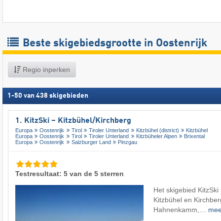
Beste skigebiedsgrootte in Oostenrijk
Regio inperken
1
-
50
van
438
skigebieden
1. KitzSki – Kitzbühel/​Kirchberg
Europa
Oostenrijk
Tirol
Tiroler Unterland
Kitzbühel (district)
Kitzbühel
Europa
Oostenrijk
Tirol
Tiroler Unterland
Kitzbüheler Alpen
Brixental
Europa
Oostenrijk
Salzburger Land
Pinzgau
Testresultaat: 5 van de 5 sterren
Het skigebied KitzSki 
Kitzbühel en Kirchberg
Hahnenkamm,…
me