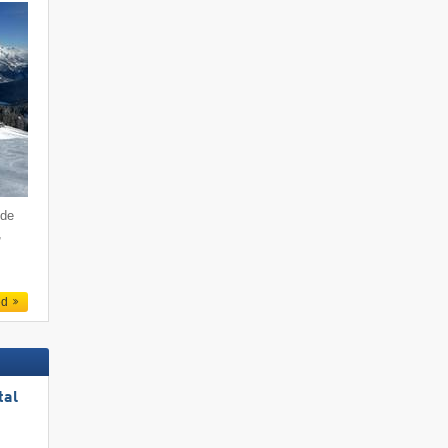
 de
,
ed
tal