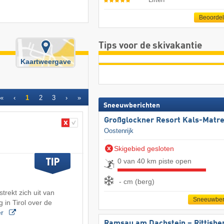
Beoorde
Tips voor de skivakantie
Kaartweergave
«
‹
1
2
3
›
»
Sneeuwberichten
Großglockner Resort Kals-Matre
Oostenrijk
Skigebied gesloten
0 van 40 km piste open
- cm (berg)
strekt zich uit van
Sneeuwber
 in Tirol over de
er
Ramsau am Dachstein – Rittisbe