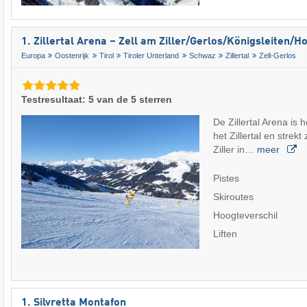
1. Zillertal Arena – Zell am Ziller/​Gerlos/​Königsleiten/
Europa
Oostenrijk
Tirol
Tiroler Unterland
Schwaz
Zillertal
Zell-Gerlos
Testresultaat: 5 van de 5 sterren
De Zillertal Arena is 
het Zillertal en strekt
Ziller in…
meer
Pistes
Skiroutes
Hoogteverschil
Liften
1. Silvretta Montafon