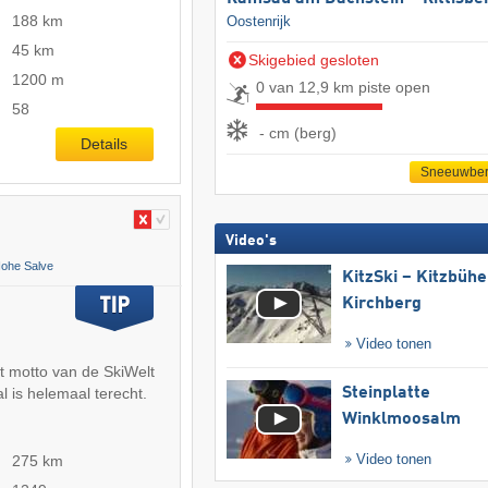
188 km
Oostenrijk
45 km
Skigebied gesloten
1200 m
0 van 12,9 km piste open
58
- cm (berg)
Details
Sneeuwber
Video's
Hohe Salve
KitzSki – Kitzbühel
Kirchberg
Video tonen
et motto van de SkiWelt
l is helemaal terecht.
Steinplatte
Winklmoosalm
Video tonen
275 km