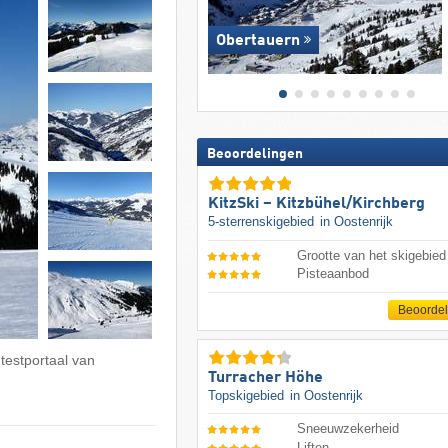
Obertauern
Beoordelingen
KitzSki – Kitzbühel/​Kirchberg
5-sterrenskigebied
in Oostenrijk
Grootte van het skigebied
Pisteaanbod
Beoorde
 testportaal van
Turracher Höhe
Topskigebied
in Oostenrijk
Sneeuwzekerheid
Liften