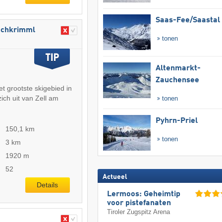
Saas-Fee/​Saastal
​Hochkrimml
tonen
Altenmarkt-
Zauchensee
het grootste skigebied in
 zich uit van Zell am
tonen
Pyhrn-Priel
150,1 km
tonen
3 km
1920 m
52
Actueel
Details
Lermoos: Geheimtip
voor pistefanaten
Tiroler Zugspitz Arena