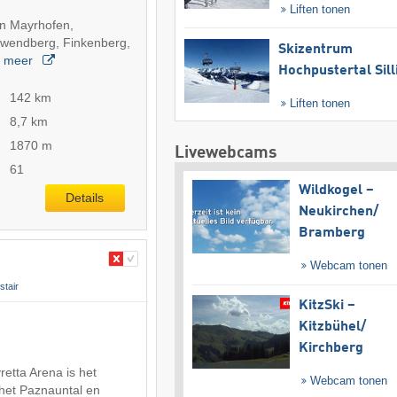
Liften tonen
in Mayrhofen,
wendberg, Finkenberg,
Skizentrum
…
meer
Hochpustertal Sill
142 km
Liften tonen
8,7 km
1870 m
Livewebcams
61
Wildkogel –
Details
Neukirchen/​
Bramberg
Webcam tonen
tair
KitzSki –
Kitzbühel/​
Kirchberg
vretta Arena is het
Webcam tonen
 het Paznauntal en