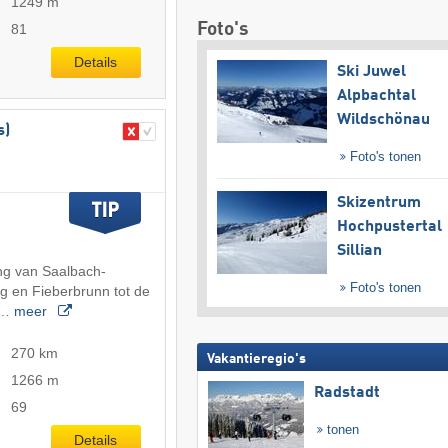
1249 m
Foto's
81
Details
Ski Juwel
Alpbachtal
Wildschönau
s)
Foto's tonen
Skizentrum
Hochpustertal
Sillian
g van Saalbach-
Foto's tonen
 en Fieberbrunn tot de
et…
meer
270 km
Vakantieregio's
1266 m
Radstadt
69
tonen
Details