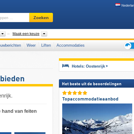
Nederla
Skigebied,
Zoeken
regio,
begrippen
…
Landen
Bondsstaten, Zones, Bergketens
Maak een keuze
uwberichten
Weer
Liften
Accommodaties
Tips
voor
de
Hotels: Oostenrijk
skiva
ebieden
Het beste uit de beoordelingen
nrijk.
Topaccommodatieaanbod
 hand van feiten