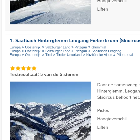
Hoogteverschil
Liften
1. Saalbach Hinterglemm Leogang Fieberbrunn (Skicircu
Europa
Oostenrijk
Salzburger Land
Pinzgau
Glemmtal
Europa
Oostenrijk
Salzburger Land
Pinzgau
Saalfelden Leogang
Europa
Oostenrijk
Tirol
Tiroler Unterland
Kitzbüheler Alpen
Pillerseetal
Testresultaat: 5 van de 5 sterren
Door de samenvoegin
Hinterglemm, Leogang
Skicircus behoort h
Pistes
Hoogteverschil
Liften