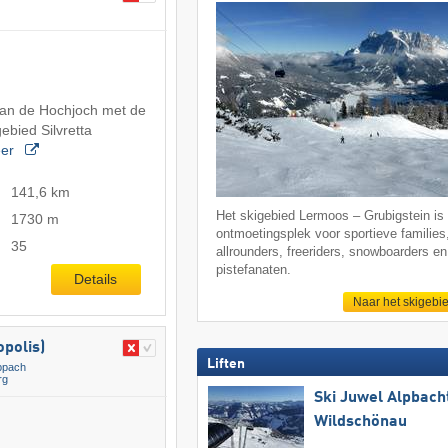
van de Hochjoch met de
ebied Silvretta
er
141,6 km
Het skigebied Lermoos – Grubigstein is
1730 m
ontmoetingsplek voor sportieve families
35
allrounders, freeriders, snowboarders en
pistefanaten.
Details
Naar het skigebi
polis)
Liften
ppach
rg
Ski Juwel Alpbach
Wildschönau