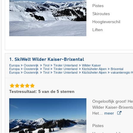
Pistes
Skiroutes
Hoogteverschil
Liften
1. SkiWelt Wilder Kaiser-Brixental
Europa
Oostenrijk
Tirol
Tiroler Unterland
Wilder Kaiser
Europa
Oostenrijk
Tirol
Tiroler Unterland
Kitzbüheler Alpen
Brixental
Europa
Oostenrijk
Tirol
Tiroler Unterland
Kitzbüheler Alpen
vakantieregio 
Testresultaat: 5 van de 5 sterren
Ongelooflijk groot! H
Wilder Kaiser-Brixenta
Het…
meer
Pistes