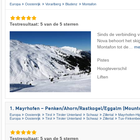
Europa
Oostenrijk
Vorarlberg
Bludenz
Montafon
Testresultaat: 5 van de 5 sterren
Sinds de verbinding 
Nova behoort het skig
Montafon tot de…
me
Pistes
Hoogteverschil
Liften
1. Mayrhofen – Penken/​Ahorn/​Rastkogel/​Eggalm (Mounto
Europa
Oostenrijk
Tirol
Tiroler Unterland
Schwaz
Zillertal
Mayrhofen-Hi
Europa
Oostenrijk
Tirol
Tiroler Unterland
Schwaz
Zillertal
Tux-Finkenbe
Testresultaat: 5 van de 5 sterren