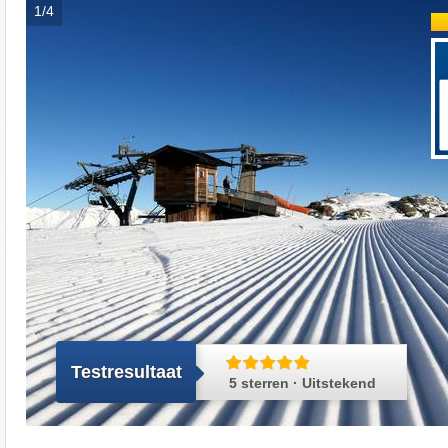
1/4
Testresultaat
5 sterren · Uitstekend