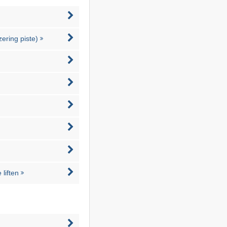
zering piste)
liften