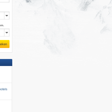
mm.
eken
otels