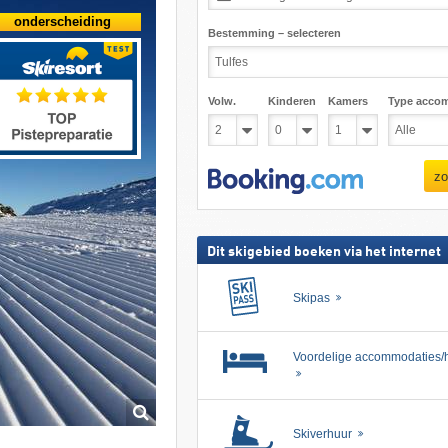
onderscheiding
Bestemming – selecteren
Volw.
Kinderen
Kamers
Type acco
zo
Dit skigebied boeken via het internet
Skipas
Voordelige accommodaties/h
Skiverhuur