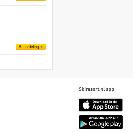
Beoordeling
Skiresort.nl app
App
Store
Goog
play