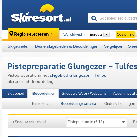
skiresort
Continenten
Regio selecteren
Wereldwijd
Europa
Oostenrijk
Dit skigebied ligt ook in:
SKI plus CITY Pass 
Skigebieden
Beste skigebieden & Beoordelingen
Vergelijker
Snee
Tiroler Alpen
,
centrale deel van de oostelijk
oostelijk deel van de Alpen
,
Alpen
,
West-Eu
Pistepreparatie Glungezer – Tulfe
Pistepreparatie in het
skigebied Glungezer – Tulfes
Skiresort.nl Beoordeling
Skigebied
Beoordeling
Sneeuw / Weer / Webcams
Accommodati
Testresultaat
Beoordelingscriteria
Onderscheidingen
Sneeuwzekerheid
Be