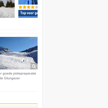
Top voor gezinnen »
Top voor beginne
r goede pistepreparatie
de Glungezer