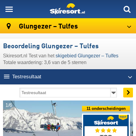
skiresort
Glungezer – Tulfes
Beoordeling Glungezer – Tulfes
Skiresort.nl Test van het
skigebied Glungezer – Tulfes
Totale waardering: 3,6 van de 5 sterren
Testresultaat
1/6
11 onderscheidingen