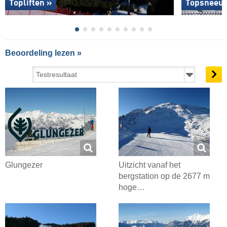
Topliften »
Topsneeuw
Beoordeling lezen »
Glungezer
Uitzicht vanaf het
bergstation op de 2677 m
hoge…