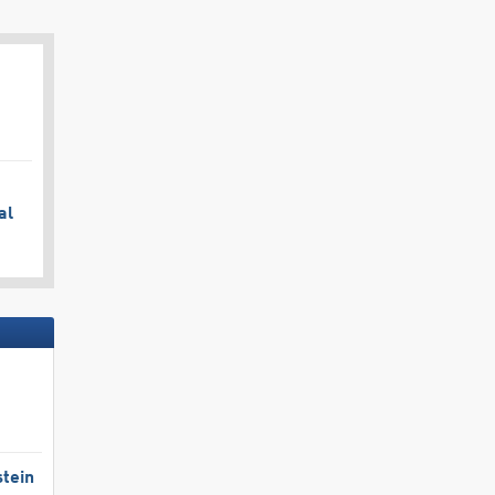
al
tein