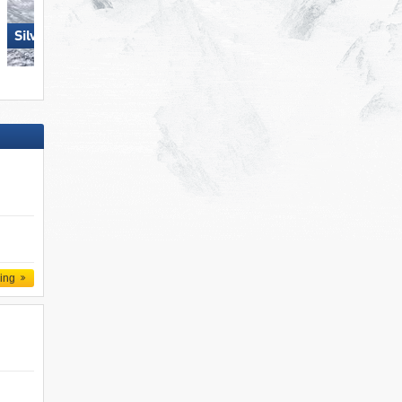
Nauders am Reschenpass –
Silvretta Montafon
Bergkastel
ling