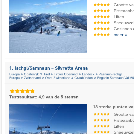
Grootte va
Pisteaanb
Liften
Sneeuwze
Gezinnen 
meer »
1. Ischgl/​Samnaun – Silvretta Arena
Europa
Oostenrijk
Tirol
Tiroler Oberland
Landeck
Paznaun-Ischgl
Europa
Zwitserland
Oost-Zwitserland
Graubünden
Engadin Samnaun Val Müs
Testresultaat: 4,9 van de 5 sterren
18 sterke punten va
Grootte va
Pisteaanb
Liften
Sneeuwze