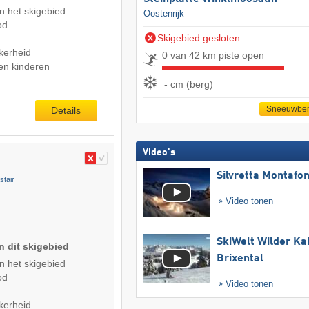
n het skigebied
Oostenrijk
od
Skigebied gesloten
kerheid
0 van 42 km piste open
en kinderen
- cm (berg)
Sneeuwber
Details
Video's
Silvretta Montafo
tair
Video tonen
SkiWelt Wilder Ka
n dit skigebied
Brixental
n het skigebied
od
Video tonen
kerheid