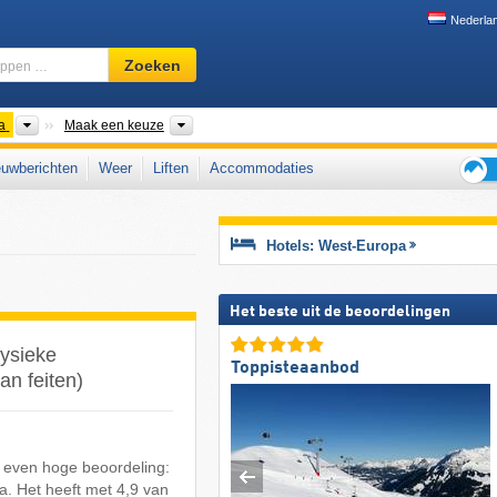
Nederla
Skigebied,
Zoeken
regio,
begrippen
…
Subcontinenten volgens VN
Landen
a
Maak een keuze
uwberichten
Weer
Liften
Accommodaties
Tips
voor
de
Hotels: West-Europa
skiva
Het beste uit de beoordelingen
fysieke
Toppisteaanbod
n feiten)
 even hoge beoordeling:
a. Het heeft met 4,9 van