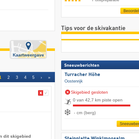
Beoorde
Tips voor de skivakantie
Kaartweergave
Sneeuwberichten
Turracher Höhe
1
2
3
4
5
›
»
Oostenrijk
Skigebied gesloten
0 van 42,7 km piste open
- cm (berg)
Sneeuwber
n dit skigebied
Steinplatte Winklmoosalm