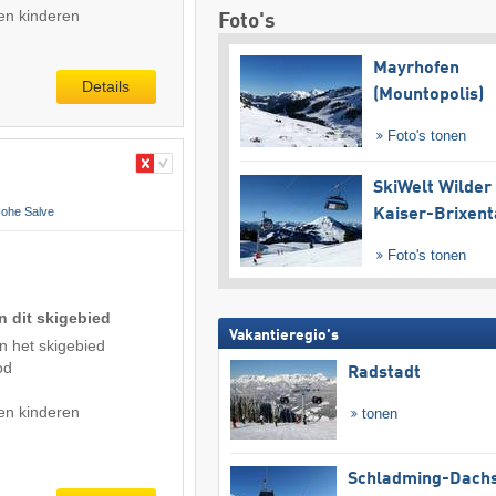
en kinderen
Foto's
Mayrhofen
Details
(Mountopolis)
Foto's tonen
SkiWelt Wilder
Hohe Salve
Kaiser-Brixent
Foto's tonen
n dit skigebied
Vakantieregio's
n het skigebied
od
Radstadt
en kinderen
tonen
Schladming-Dachs