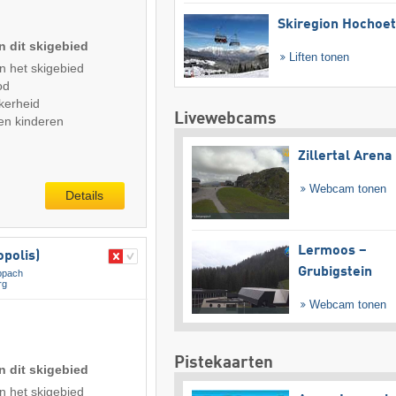
Skiregion Hochoe
n dit skigebied
Liften tonen
n het skigebied
od
kerheid
Livewebcams
en kinderen
Zillertal Arena
Webcam tonen
Details
Lermoos –
polis)
Grubigstein
ppach
rg
Webcam tonen
Pistekaarten
n dit skigebied
n het skigebied