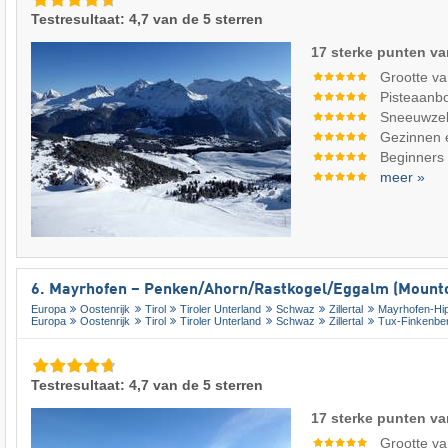
Testresultaat: 4,7 van de 5 sterren
17 sterke punten va
Grootte va
Pisteaanb
Sneeuwze
Gezinnen 
Beginners
meer »
6. Mayrhofen – Penken/​Ahorn/​Rastkogel/​Eggalm (Mounto
Europa
Oostenrijk
Tirol
Tiroler Unterland
Schwaz
Zillertal
Mayrhofen-Hi
Europa
Oostenrijk
Tirol
Tiroler Unterland
Schwaz
Zillertal
Tux-Finkenbe
Testresultaat: 4,7 van de 5 sterren
17 sterke punten va
Grootte va