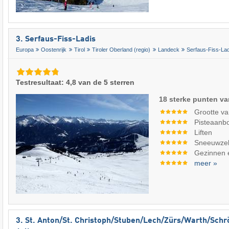
3. Serfaus-Fiss-Ladis
Europa
Oostenrijk
Tirol
Tiroler Oberland (regio)
Landeck
Serfaus-Fiss-La
Testresultaat: 4,8 van de 5 sterren
18 sterke punten va
Grootte va
Pisteaanb
Liften
Sneeuwze
Gezinnen 
meer »
3. St. Anton/​St. Christoph/​Stuben/​Lech/​Zürs/​Warth/​Sch