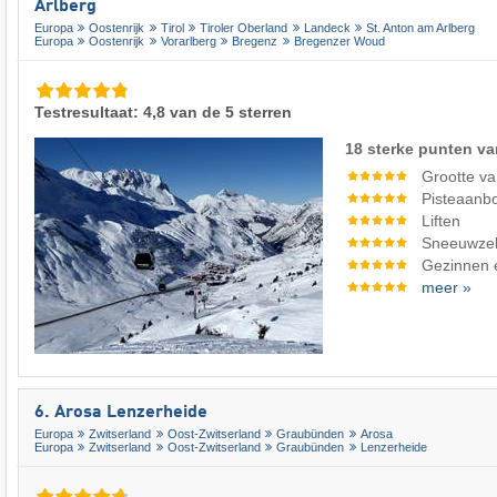
Arlberg
Europa
Oostenrijk
Tirol
Tiroler Oberland
Landeck
St. Anton am Arlberg
Europa
Oostenrijk
Vorarlberg
Bregenz
Bregenzer Woud
Testresultaat: 4,8 van de 5 sterren
18 sterke punten va
Grootte va
Pisteaanb
Liften
Sneeuwze
Gezinnen 
meer »
6. Arosa Lenzerheide
Europa
Zwitserland
Oost-Zwitserland
Graubünden
Arosa
Europa
Zwitserland
Oost-Zwitserland
Graubünden
Lenzerheide