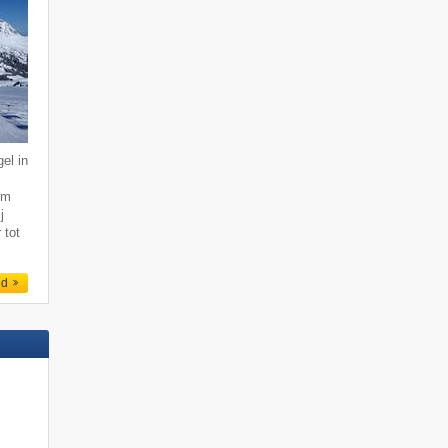
el in
km
j
 tot
ed