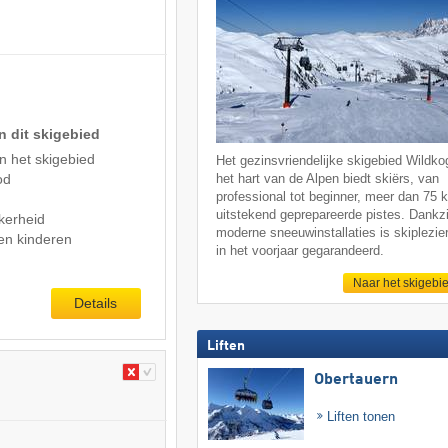
n dit skigebied
n het skigebied
Het gezinsvriendelijke skigebied Wildkog
od
het hart van de Alpen biedt skiërs, van
professional tot beginner, meer dan 75 
uitstekend geprepareerde pistes. Dankzi
kerheid
moderne sneeuwinstallaties is skiplezier
en kinderen
in het voorjaar gegarandeerd.
Naar het skigebi
Details
Liften
Obertauern
Liften tonen