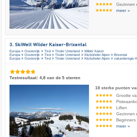
Gezinnen 
meer »
3. SkiWelt Wilder Kaiser-Brixental
Europa
Oostenrijk
Tirol
Tiroler Unterland
Wilder Kaiser
Europa
Oostenrijk
Tirol
Tiroler Unterland
Kitzbüheler Alpen
Brixental
Europa
Oostenrijk
Tirol
Tiroler Unterland
Kitzbüheler Alpen
vakantieregio 
Testresultaat: 4,8 van de 5 sterren
18 sterke punten va
Grootte va
Pisteaanb
Liften
Gezinnen 
Beginners
meer »