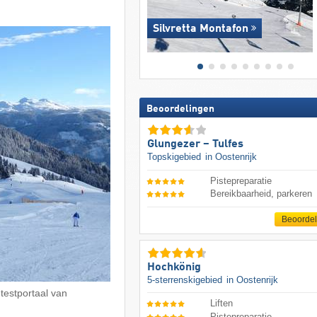
Silvretta Montafon
Beoordelingen
Glungezer – Tulfes
Topskigebied
in Oostenrijk
Pistepreparatie
Bereikbaarheid, parkeren
Beoorde
Hochkönig
5-sterrenskigebied
in Oostenrijk
 testportaal van
Liften
Pistepreparatie