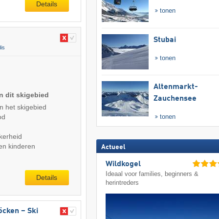
Details
tonen
Stubai
dis
tonen
Altenmarkt-
n dit skigebied
Zauchensee
n het skigebied
od
tonen
kerheid
en kinderen
Actueel
Wildkogel
Ideaal voor families, beginners &
Details
herintreders
röcken – Ski