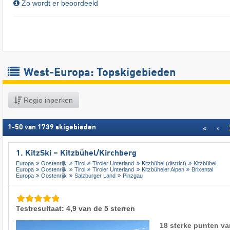
Zo wordt er beoordeeld
West-Europa: Topskigebieden
Regio inperken
1
-
50
van
1739
skigebieden
«
‹
1. KitzSki – Kitzbühel/​Kirchberg
Europa
Oostenrijk
Tirol
Tiroler Unterland
Kitzbühel (district)
Kitzbühel
Europa
Oostenrijk
Tirol
Tiroler Unterland
Kitzbüheler Alpen
Brixental
Europa
Oostenrijk
Salzburger Land
Pinzgau
Testresultaat: 4,9 van de 5 sterren
18 sterke punten va