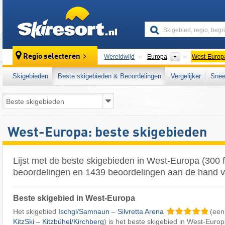
skiresort
Continenten
Regio selecteren
Wereldwijd
Europa
West-Europ
Skigebieden
Beste skigebieden & Beoordelingen
Vergelijker
Snee
West-Europa: beste skigebieden
Lijst met de beste skigebieden in West-Europa (300 
beoordelingen en 1439 beoordelingen aan de hand va
Beste skigebied in West-Europa
Het skigebied
Ischgl/​Samnaun – Silvretta Arena
(een
KitzSki – Kitzbühel/​Kirchberg
) is het beste skigebied in West-Europ