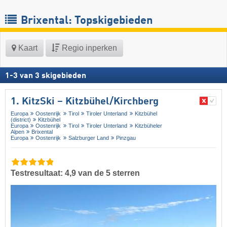
Brixental: Topskigebieden
Kaart
Regio inperken
1
-
3
van
3
skigebieden
1. KitzSki – Kitzbühel/​Kirchberg
Europa
Oostenrijk
Tirol
Tiroler Unterland
Kitzbühel
(district)
Kitzbühel
Europa
Oostenrijk
Tirol
Tiroler Unterland
Kitzbüheler
Alpen
Brixental
Europa
Oostenrijk
Salzburger Land
Pinzgau
Testresultaat: 4,9 van de 5 sterren