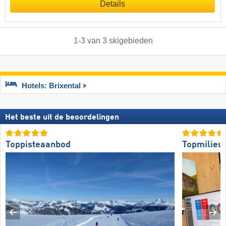
Details
1
-
3
van
3
skigebieden
Hotels: Brixental
Het beste uit de beoordelingen
Toppisteaanbod
Topmilieuv