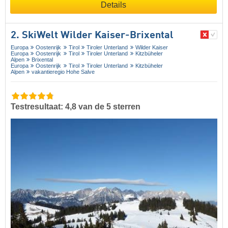
Details
2. SkiWelt Wilder Kaiser-Brixental
Europa
Oostenrijk
Tirol
Tiroler Unterland
Wilder Kaiser
Europa
Oostenrijk
Tirol
Tiroler Unterland
Kitzbüheler
Alpen
Brixental
Europa
Oostenrijk
Tirol
Tiroler Unterland
Kitzbüheler
Alpen
vakantieregio Hohe Salve
Testresultaat: 4,8 van de 5 sterren