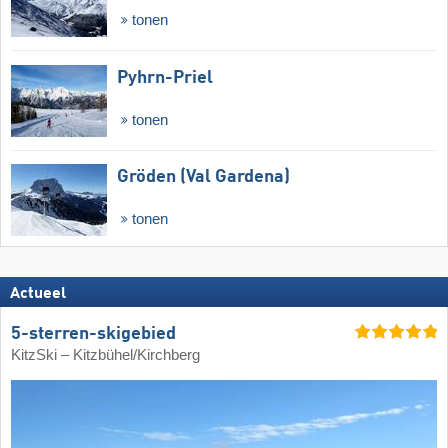
tonen
Pyhrn-Priel
tonen
Gröden (Val Gardena)
tonen
Actueel
5-sterren-skigebied
KitzSki – Kitzbühel/​Kirchberg