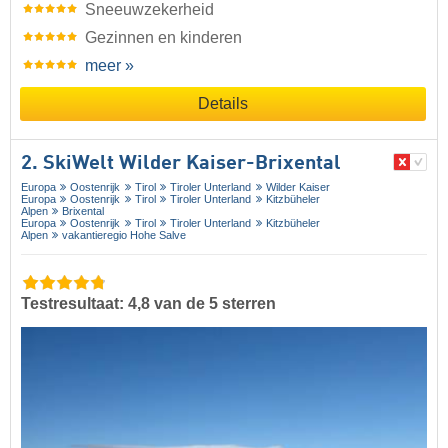
Sneeuwzekerheid
Gezinnen en kinderen
meer »
Details
2. SkiWelt Wilder Kaiser-Brixental
Europa
Oostenrijk
Tirol
Tiroler Unterland
Wilder Kaiser
Europa
Oostenrijk
Tirol
Tiroler Unterland
Kitzbüheler
Alpen
Brixental
Europa
Oostenrijk
Tirol
Tiroler Unterland
Kitzbüheler
Alpen
vakantieregio Hohe Salve
Testresultaat: 4,8 van de 5 sterren