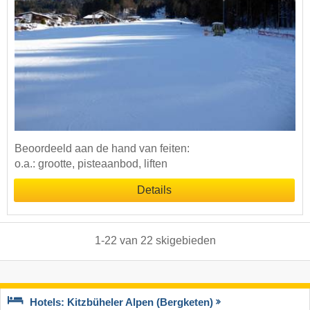
Beoordeeld aan de hand van feiten:
o.a.: grootte, pisteaanbod, liften
Details
1
-
22
van
22
skigebieden
Hotels: Kitzbüheler Alpen (Bergketen)