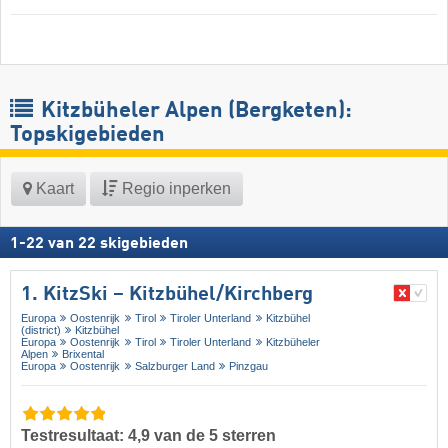
Kitzbüheler Alpen (Bergketen):
Topskigebieden
Kaart
Regio inperken
1
-
22
van
22
skigebieden
1. KitzSki – Kitzbühel/​Kirchberg
Europa
Oostenrijk
Tirol
Tiroler Unterland
Kitzbühel
(district)
Kitzbühel
Europa
Oostenrijk
Tirol
Tiroler Unterland
Kitzbüheler
Alpen
Brixental
Europa
Oostenrijk
Salzburger Land
Pinzgau
Testresultaat: 4,9 van de 5 sterren