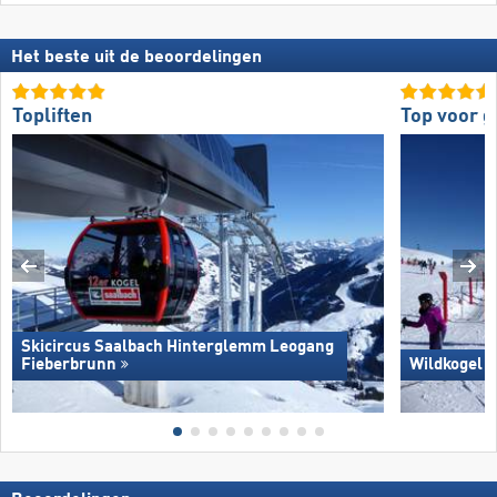
Het beste uit de beoordelingen
Topliften
Top voor 
Skicircus Saalbach Hinterglemm Leogang
Fieberbrunn
Wildkogel 