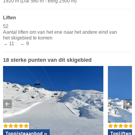
1920 m (Dal 580 m - Berg 2500 m)
Liften
52
Aantal liften om van het ene naar het andere eind van
het skigebied te komen
→ 11 ← 9
18 sterke punten van dit skigebied
Toppisteaanbod »
Topliften 