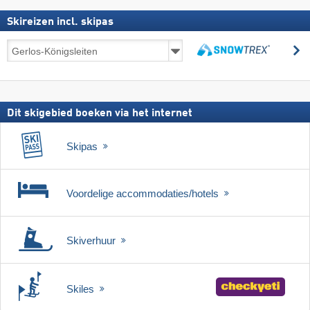
Skireizen incl. skipas
Skireizen
z
incl.
zoeken
skipas
Dit skigebied boeken via het internet
Skipas
Voordelige accommodaties/hotels
Skiverhuur
Skiles