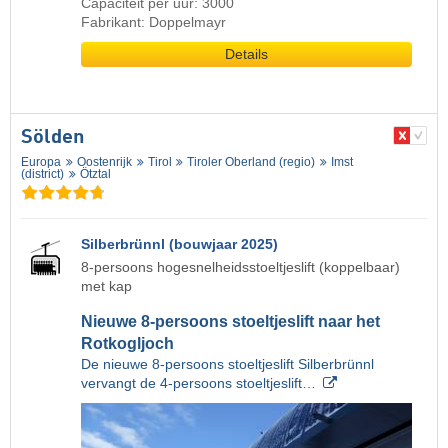
Capaciteit per uur: 3000
Fabrikant: Doppelmayr
Details
Sölden
Europa
Oostenrijk
Tirol
Tiroler Oberland (regio)
Imst
(district)
Ötztal
Silberbrünnl (bouwjaar 2025)
8-persoons hogesnelheidsstoeltjeslift (koppelbaar)
met kap
Nieuwe 8-persoons stoeltjeslift naar het
Rotkogljoch
De nieuwe 8-persoons stoeltjeslift Silberbrünnl
vervangt de 4-persoons stoeltjeslift…