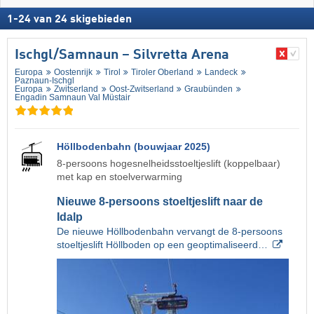
1
-
24
van
24
skigebieden
Ischgl/​Samnaun – Silvretta Arena
Europa
Oostenrijk
Tirol
Tiroler Oberland
Landeck
Paznaun-Ischgl
Europa
Zwitserland
Oost-Zwitserland
Graubünden
Engadin Samnaun Val Müstair
Höllbodenbahn (bouwjaar 2025)
8-persoons hogesnelheidsstoeltjeslift (koppelbaar)
met kap en stoelverwarming
Nieuwe 8-persoons stoeltjeslift naar de
Idalp
De nieuwe Höllbodenbahn vervangt de 8-persoons
stoeltjeslift Höllboden op een geoptimaliseerd…