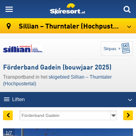
skiresort
Sillian – Thurntaler (Hochpustertal)
Skipas
Förderband Gadein (bouwjaar 2025)
Transportband in het
skigebied Sillian – Thurntaler
(Hochpustertal)
Liften
1/7