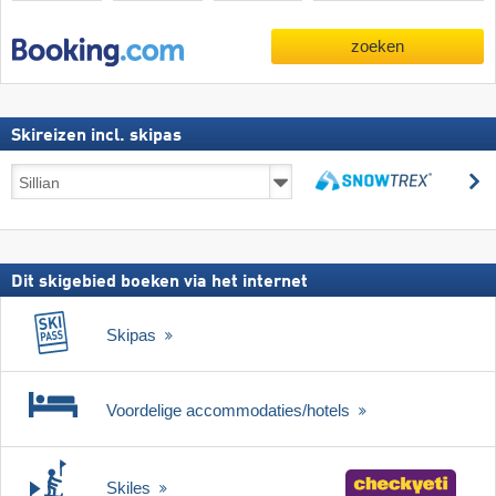
zoeken
Skireizen incl. skipas
Skireizen
z
incl.
zoeken
skipas
Dit skigebied boeken via het internet
Skipas
Voordelige accommodaties/hotels
Skiles