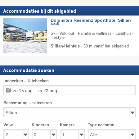
Accommodaties bij dit skigebied
Dolomiten Residenz Sporthotel Sillian
S
****
Ski-in/ski-out · Familie & wellness · Landhuis-
lifestyle
Sillian-Heinfels
·
50 m vanaf het skigebied
Accommodatie zoeken
Inchecken – Uitchecken
za 15 aug – za 22 aug
Bestemming – selecteren
Volw.
Kinderen
Kamers
Type accomm.