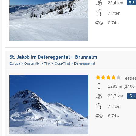
22,4 km
5,3
7 liften
€ 74,-
St. Jakob im Defereggental – Brunnalm
Europa
Oostenrijk
Tirol
Oost-Tirol
Defereggental
Testre
1283 m
(
1400
23,7 km
5 
7 liften
€ 74,-