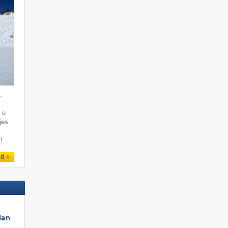
.
 u
jes
!
ed
ian