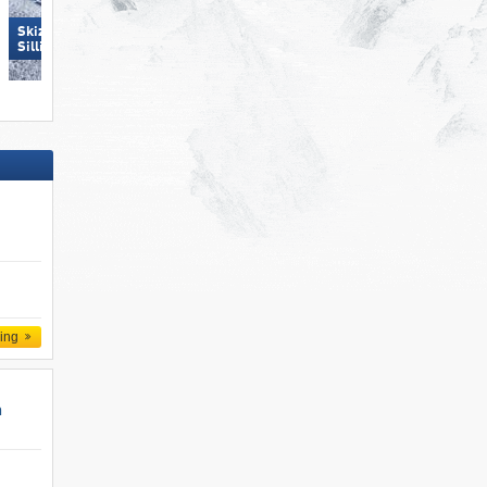
Skizentrum Hochpustertal
Skizentrum Hochpustertal
Sillian
Sillian
ling
n