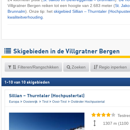
Villgratner Bergen reiken tot een hoogte van 2.683 meter (
St. Jak
Brunnalm
). Onze tip: het
skigebied Sillian – Thurntaler (Hochpuster
kwaliteitverhouding
.
Skigebieden in de Villgratner Bergen
Filteren/Rangschikken
Zoeken
Regio inperken
1
-
10
van
10
skigebieden
Sillian – Thurntaler (Hochpustertal)
Europa
Oostenrijk
Tirol
Oost-Tirol
Osttiroler Hochpustertal
Testre
1307 m
(
1100