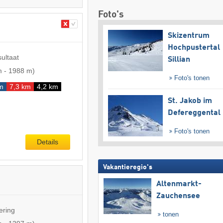
Foto's
Skizentrum
Hochpustertal
sultaat
Sillian
m
-
1988 m
)
Foto's tonen
m
7,3 km
4,2 km
St. Jakob im
Defereggental
Foto's tonen
Details
Vakantieregio's
Altenmarkt-
Zauchensee
ering
tonen