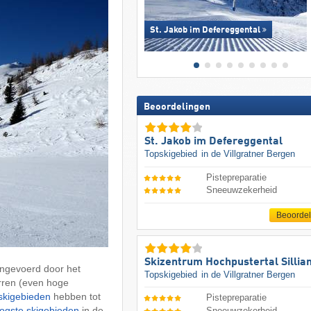
St. Jakob im Defereggental
Beoordelingen
St. Jakob im Defereggental
Topskigebied
in de Villgratner Bergen
Pistepreparatie
Sneeuwzekerheid
Beoorde
Skizentrum Hochpustertal Sillia
ngevoerd door het
Topskigebied
in de Villgratner Bergen
rren (even hoge
skigebieden
hebben tot
Pistepreparatie
ogste skigebieden
in de
Sneeuwzekerheid