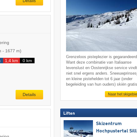
Details
ering
m
-
1677 m
)
Grenzeloos pisteplezier is gegarandeerd
m
1,4 km
0 km
Want deze combinatie van Italiaanse
levenslust en Oostenrijkse service vindt
niet snel ergens anders. Sneeuwprinses
en kleine pistehelden tot 6 jaar (onder
begeleiding van hun ouders) skiën gratis
Details
Naar het skigebi
Liften
Skizentrum
Hochpustertal Sill
ering