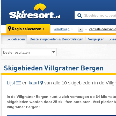
skiresort
Regio selecteren
Wereldwijd
...
centrale deel van d
Skigebieden
Beste skigebieden & Beoordelingen
Vergelijker
Snee
Skigebieden Villgratner Bergen
Lijst
en
kaart
van alle 10 skigebieden in de Villg
In de Villgratner Bergen kunt u zich verheugen op 64 kilomete
skigebieden worden door 25 skiliften ontsloten. Veel plezier bi
Villgratner Bergen!