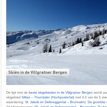
Skiën in de Villgratner Bergen
De lijst met de
beste skigebieden in de Villgratner Bergen
wordt aa
skigebied
Sillian – Thurntaler (Hochpustertal)
met 4,0 van de 5 ste
waardering:
St. Jakob im Defereggental – Brunnalm
).
De grootste 
24 kilometer piste (
St. Jakob im Defereggental – Brunnalm
).
De ho