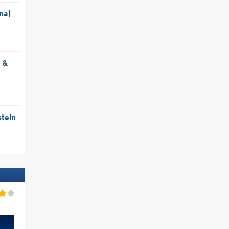
na)
l &
tein