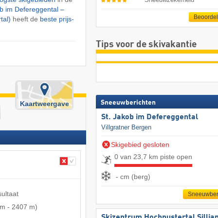
ob im Defereggental –
Beoorde
tal)
heeft de
beste prijs-
Tips voor de skivakantie
Sneeuwberichten
Kaartweergave
St. Jakob im Defereggental
Villgratner Bergen
Skigebied gesloten
0 van 23,7 km piste open
- cm (berg)
sultaat
Sneeuwber
 m
-
2407 m
)
Skizentrum Hochpustertal Sillia