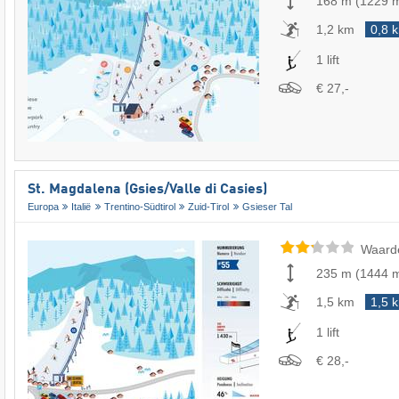
168 m
(
1229 
1,2 km
0,8 
1 lift
€ 27,-
St. Magdalena (Gsies/​Valle di Casies)
Europa
Italië
Trentino-Südtirol
Zuid-Tirol
Gsieser Tal
Waard
235 m
(
1444 
1,5 km
1,5 
1 lift
€ 28,-