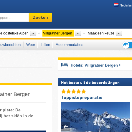
Nederla
Skigebied,
Zoeken
regio,
begrippen
…
Bergketens
Bergketens
Toeri
e oostelijke Alpen
Villgratner Bergen
Maak een keuze
uwberichten
Weer
Liften
Accommodaties
Tips
voor
de
Hotels: Villgratner Bergen
skiva
Het beste uit de beoordelingen
ratner Bergen
Toppistepreparatie
r piste: De
j het skiën in de