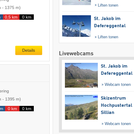
Liften tonen
m
-
1375 m
)
m
0,5 km
0 km
St. Jakob im
Defereggental
Liften tonen
Details
Livewebcams
St. Jakob im
Defereggental
Webcam tonen
ering
Skizentrum
m
-
1395 m
)
Hochpustertal
km
0 km
0 km
Sillian
Webcam tonen