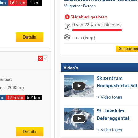
 km
16,1 km
1 km
Villgratner Bergen
Skigebied gesloten
0 van 22,4 km piste open
Details
- cm (berg)
Sneeuwber
Video's
Skizentrum
sultaat
Hochpustertal Sill
 m
-
2683 m
)
km
12,5 km
6,2 km
Video tonen
St. Jakob im
Defereggental
Video tonen
Details