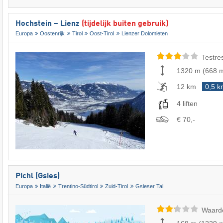
Hochstein – Lienz
(tijdelijk buiten gebruik)
Europa
Oostenrijk
Tirol
Oost-Tirol
Lienzer Dolomieten
Testre
1320 m
(
668 
12 km
0,5 k
4 liften
€ 70,-
Pichl (Gsies)
Europa
Italië
Trentino-Südtirol
Zuid-Tirol
Gsieser Tal
Waard