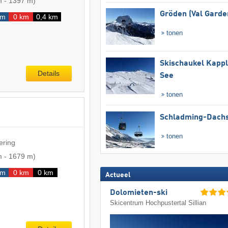
m
-
1397 m
)
Gröden (Val Garde
km
0 km
0,4 km
tonen
Skischaukel Kapp
Details
See
tonen
Schladming-Dachs
tonen
ering
m
-
1679 m
)
km
0 km
0 km
Actueel
Dolomieten-ski
Skicentrum Hochpustertal Sillian