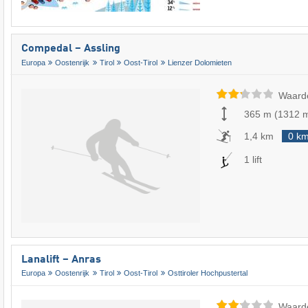
Compedal – Assling
Europa
Oostenrijk
Tirol
Oost-Tirol
Lienzer Dolomieten
Waard
365 m
(
1312 
1,4 km
0 k
1 lift
Lanalift – Anras
Europa
Oostenrijk
Tirol
Oost-Tirol
Osttiroler Hochpustertal
Waard