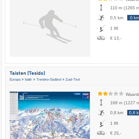
110 m
(
1265 
0,5 km
0 k
1 lift
€ 13,-
Taisten (Tesido)
Europa
Italië
Trentino-Südtirol
Zuid-Tirol
Waard
168 m
(
1227 
0,8 km
0,8 
1 lift
€ 25,-