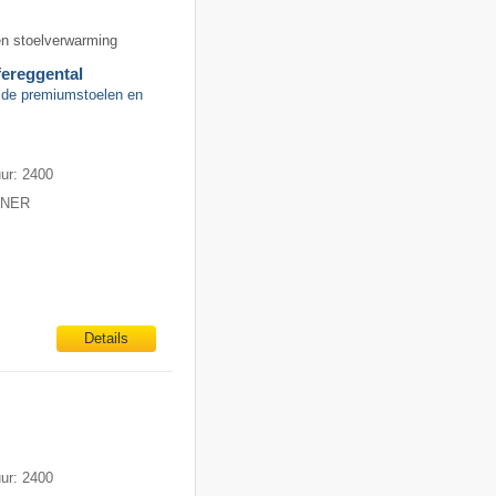
en stoelverwarming
fereggental
rmde premiumstoelen en
uur: 2400
ITNER
Details
m
uur: 2400