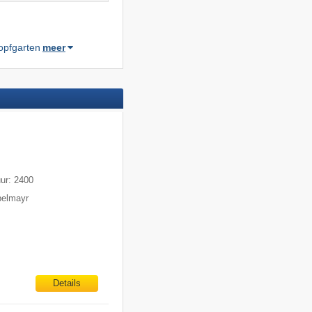
opfgarten
meer
m
uur: 2400
pelmayr
Details