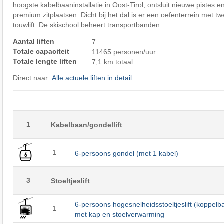
hoogste kabelbaaninstallatie in Oost-Tirol, ontsluit nieuwe pistes 
premium zitplaatsen. Dicht bij het dal is er een oefenterrein met tw
touwlift. De skischool beheert transportbanden.
Aantal liften
7
Totale capaciteit
11465 personen/uur
Totale lengte liften
7,1 km totaal
Direct naar:
Alle actuele liften in detail
1
Kabelbaan/gondellift
1
6-persoons gondel (met 1 kabel)
3
Stoeltjeslift
6-persoons hogesnelheidsstoeltjeslift (koppelb
1
met kap en stoelverwarming