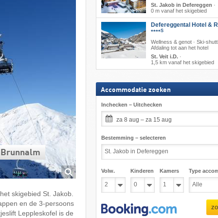
St. Jakob in Defereggen
·
0 m vanaf het skigebied
Defereggental Hotel & R
S
****
Wellness & genot · Ski-shuttl
Afdaling tot aan het hotel
St. Veit i.D.
·
1,5 km vanaf het skigebied
Accommodatie zoeken
Inchecken – Uitchecken
za 8 aug – za 15 aug
Bestemming – selecteren
– Brunnalm
Volw.
Kinderen
Kamers
Type acco
et skigebied St. Jakob.
kappen en de 3-persoons
zo
eslift Leppleskofel is de