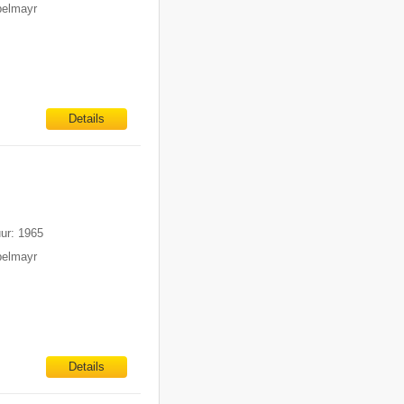
pelmayr
Details
uur: 1965
pelmayr
Details