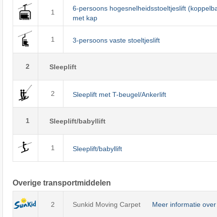
6-persoons hogesnelheidsstoeltjeslift (koppelb
1
met kap
1
3-persoons vaste stoeltjeslift
2
Sleeplift
2
Sleeplift met T-beugel/Ankerlift
1
Sleeplift/babyllift
1
Sleeplift/babyllift
Overige transportmiddelen
2
Sunkid Moving Carpet
Meer informatie over