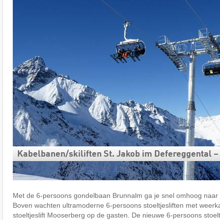
Kabelbanen/​skiliften St. Jakob im Defereggental 
Met de 6-persoons gondelbaan Brunnalm ga je snel omhoog naar h
Boven wachten ultramoderne 6-persoons stoeltjesliften met weer
stoeltjeslift Mooserberg op de gasten. De nieuwe 6-persoons stoeltj