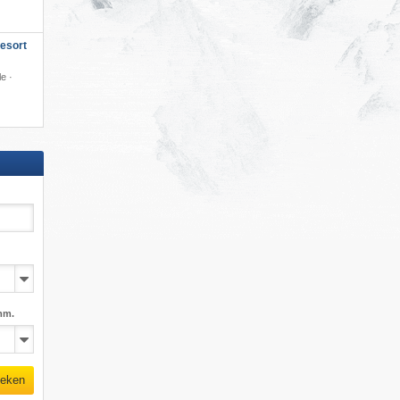
esort
e ·
mm.
eken