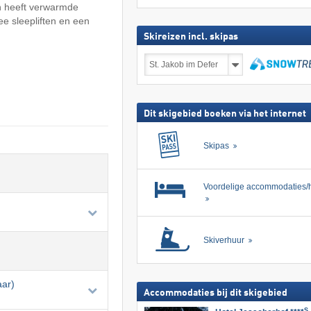
en heeft verwarmde
ee sleepliften en een
Skireizen incl. skipas
Skireizen
incl.
skipas
zoeken
Dit skigebied boeken via het internet
Skipas
Voordelige accommodaties/h
Skiverhuur
aar)
Accommodaties bij dit skigebied
S