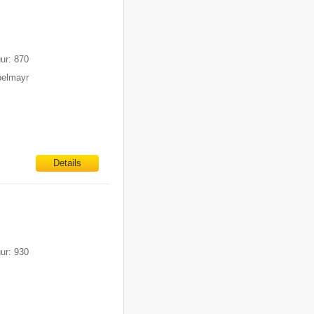
uur: 870
pelmayr
Details
uur: 930