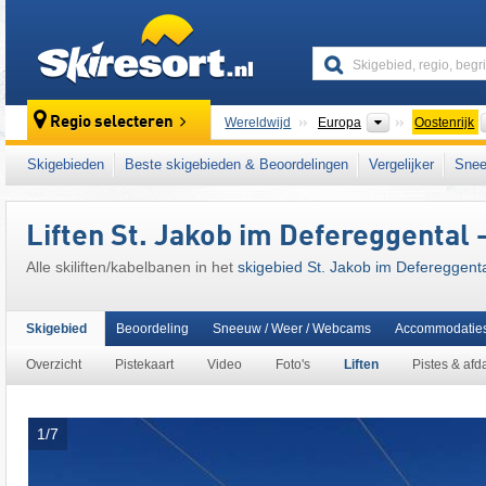
skiresort
Continenten
Regio selecteren
Wereldwijd
Europa
Oostenrijk
Dit skigebied ligt ook in:
Villgratner Bergen
,
Skigebieden
Beste skigebieden & Beoordelingen
Vergelijker
Snee
het westen van Oostenrijk
,
Oostenrijkse Alp
Liften St. Jakob im Defereggental
Alle skiliften/kabelbanen in het
skigebied St. Jakob im Defereggent
Skigebied
Beoordeling
Sneeuw / Weer / Webcams
Accommodatie
Overzicht
Pistekaart
Video
Foto's
Liften
Pistes & afd
1/7