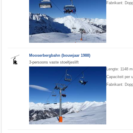
Fabrikant: Dop
Mooserbergbahn (bouwjaar 1988)
3-persoons vaste stoeltjeslift
Lengte: 1148 m
Capaciteit per 
Fabrikant: Dop