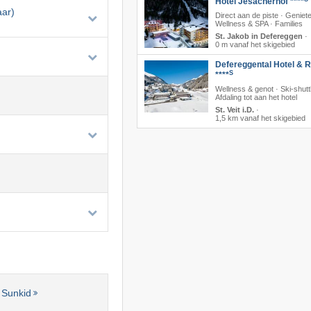
Hotel Jesacherhof ****
aar)
Direct aan de piste · Geniete
Wellness & SPA · Families
St. Jakob in Defereggen
·
0 m vanaf het skigebied
Defereggental Hotel & R
S
****
Wellness & genot · Ski-shuttl
Afdaling tot aan het hotel
St. Veit i.D.
·
1,5 km vanaf het skigebied
 Sunkid