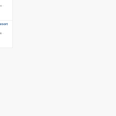
n ·
esort
e ·