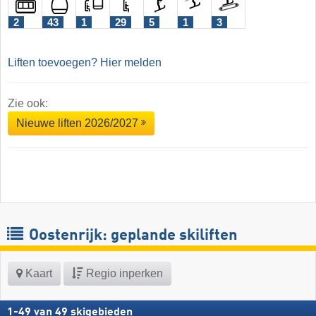
2
43
1
29
5
1
3
Liften toevoegen? Hier melden
Zie ook:
Nieuwe liften 2026/2027
Oostenrijk: geplande skiliften
Kaart
Regio inperken
1
-
49
van
49
skigebieden