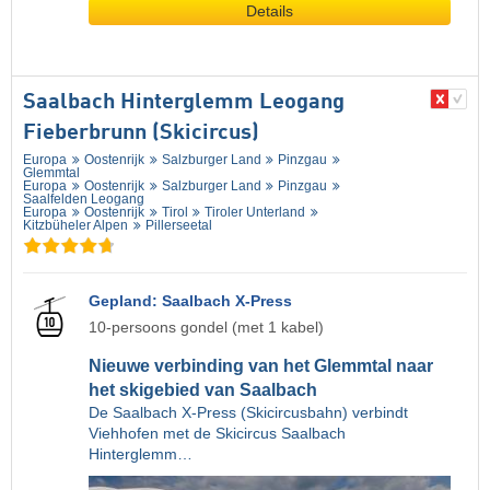
Details
Saalbach Hinterglemm Leogang
Fieberbrunn (Skicircus)
Europa
Oostenrijk
Salzburger Land
Pinzgau
Glemmtal
Europa
Oostenrijk
Salzburger Land
Pinzgau
Saalfelden Leogang
Europa
Oostenrijk
Tirol
Tiroler Unterland
Kitzbüheler Alpen
Pillerseetal
Gepland: Saalbach X-Press
10-persoons gondel (met 1 kabel)
Nieuwe verbinding van het Glemmtal naar
het skigebied van Saalbach
De Saalbach X-Press (Skicircusbahn) verbindt
Viehhofen met de Skicircus Saalbach
Hinterglemm…