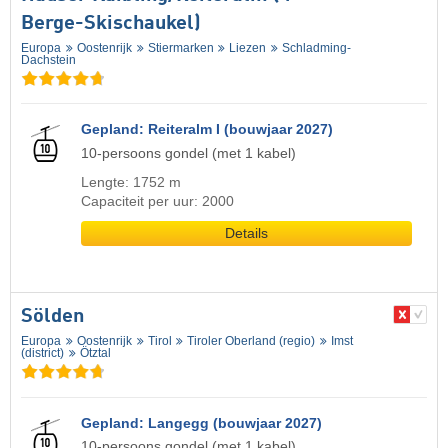
Berge-Skischaukel)
Europa
Oostenrijk
Stiermarken
Liezen
Schladming-
Dachstein
Gepland: Reiteralm I (bouwjaar 2027)
10-persoons gondel (met 1 kabel)
Lengte: 1752 m
Capaciteit per uur: 2000
Details
Sölden
Europa
Oostenrijk
Tirol
Tiroler Oberland (regio)
Imst
(district)
Ötztal
Gepland: Langegg (bouwjaar 2027)
10-persoons gondel (met 1 kabel)