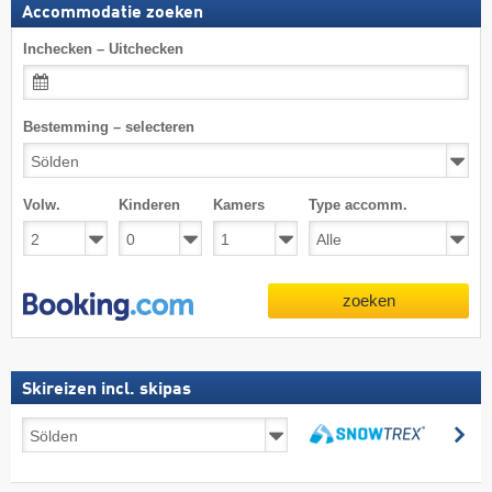
Accommodatie zoeken
Inchecken – Uitchecken
Bestemming – selecteren
Volw.
Kinderen
Kamers
Type accomm.
zoeken
Skireizen incl. skipas
Skireizen
zo
incl.
zoeken
skipas