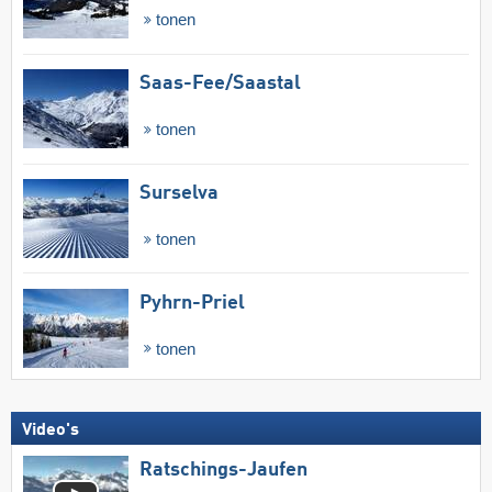
tonen
Saas-Fee/​Saastal
tonen
Surselva
tonen
Pyhrn-Priel
tonen
Video's
Ratschings-Jaufen