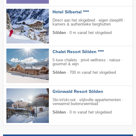
Hotel Silbertal ****
Direct aan het skigebied · eigen sleeplift ·
kamers & authentieke berghutten
Sölden
·
0 m vanaf het skigebied
Chalet Resort Sölden ****
5 luxe chalets · privé wellness · natuur ·
gourmet & wijn
Sölden
·
700 m vanaf het skigebied
Grünwald Resort Sölden
Ski-in/ski-out · stijlvolle appartementen ·
verwarmd buitenzwembad
Sölden
·
0 m vanaf het skigebied