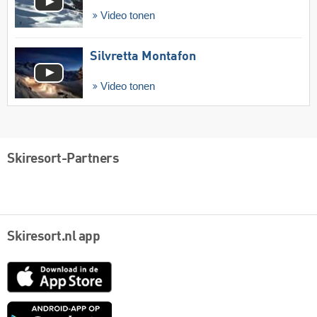
Video tonen
Silvretta Montafon
Video tonen
Skiresort-Partners
Skiresort.nl app
App
Store
Google