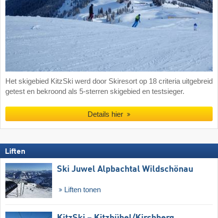
Het skigebied KitzSki werd door Skiresort op 18 criteria uitgebreid
getest en bekroond als 5-sterren skigebied en testsieger.
Details hier
Liften
Ski Juwel Alpbachtal Wildschönau
Liften tonen
KitzSki – Kitzbühel/​Kirchberg