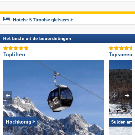
Hotels: 5 Tiroolse gletsjers
Het beste uit de beoordelingen
Topliften
Topsneeuw
Hochkönig
Sulden am O