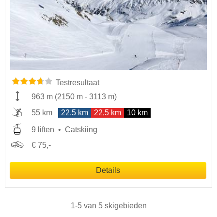
Testresultaat
963 m
(
2150 m
-
3113 m
)
55 km
22,5 km
22,5 km
10 km
9 liften
Catskiing
€ 75,-
Details
1
-
5
van
5
skigebieden