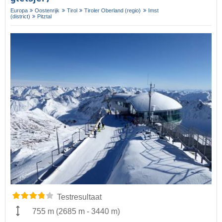
Europa
Oostenrijk
Tirol
Tiroler Oberland (regio)
Imst
(district)
Pitztal
Testresultaat
755 m
(
2685 m
-
3440 m
)