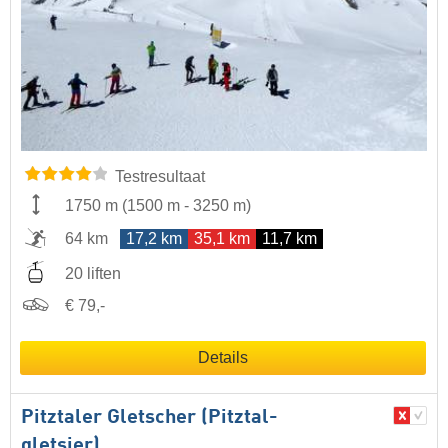
Testresultaat
1750 m
(
1500 m
-
3250 m
)
64 km
17,2 km
35,1 km
11,7 km
20 liften
€ 79,-
Details
Pitztaler Gletscher (Pitztal-
gletsjer)