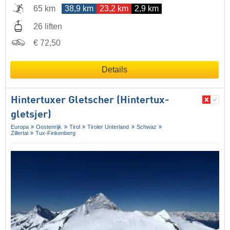
65 km
38,9 km
23,2 km
2,9 km
26 liften
€ 72,50
Details
Hintertuxer Gletscher (Hintertux-
gletsjer)
Europa
Oostenrijk
Tirol
Tiroler Unterland
Schwaz
Zillertal
Tux-Finkenberg