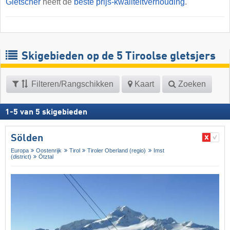
Gletscher
heeft de
beste prijs-kwaliteitverhouding
.
Skigebieden op de 5 Tiroolse gletsjers
Filteren/Rangschikken
Kaart
Zoeken
1
-
5
van
5
skigebieden
Sölden
Europa
Oostenrijk
Tirol
Tiroler Oberland (regio)
Imst
(district)
Ötztal