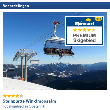
Beoordelingen
Steinplatte Winklmoosalm
Topskigebied
in Oostenrijk