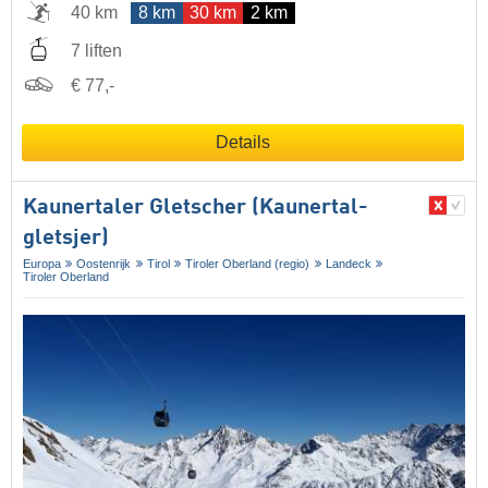
40 km
8 km
30 km
2 km
7 liften
€ 77,-
Details
Kaunertaler Gletscher (Kaunertal-
gletsjer)
Europa
Oostenrijk
Tirol
Tiroler Oberland (regio)
Landeck
Tiroler Oberland