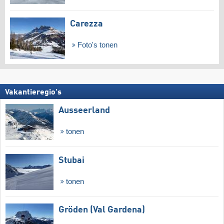
Carezza
Foto's tonen
Vakantieregio's
Ausseerland
tonen
Stubai
tonen
Gröden (Val Gardena)