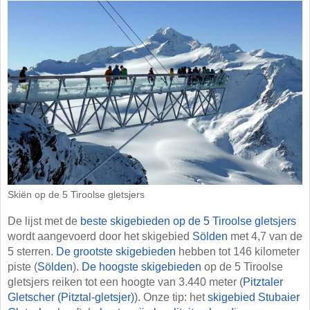
Skiën op de 5 Tiroolse gletsjers
De lijst met de
beste skigebieden op de 5 Tiroolse gletsjers
wordt aangevoerd door het skigebied
Sölden
met 4,7 van de
5 sterren.
De grootste skigebieden
hebben tot 146 kilometer
piste (
Sölden
).
De hoogste skigebieden
op de 5 Tiroolse
gletsjers reiken tot een hoogte van 3.440 meter (
Pitztaler
Gletscher (Pitztal-gletsjer)
). Onze tip: het
skigebied Stubaier