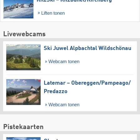
Liften tonen
Livewebcams
Ski Juwel Alpbachtal Wildschönau
Webcam tonen
Latemar – Obereggen/​Pampeago/​
Predazzo
Webcam tonen
Pistekaarten