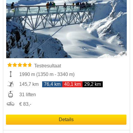
Testresultaat
1990 m
(
1350 m
-
3340 m
)
145,7 km
76,4 km
40,1 km
29,2 km
31 liften
€ 83,-
Details