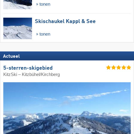
tonen
Skischaukel Kappl & See
tonen
Actueel
5-sterren-skigebied
KitzSki – Kitzbühel/​Kirchberg