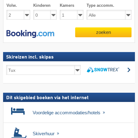
Volw.
Kinderen
Kamers
Type accomm.
zoeken
Skireizen incl. skipas
Skireizen
zo
incl.
zoeken
skipas
Dit skigebied boeken via het internet
Voordelige accommodaties/hotels
Skiverhuur