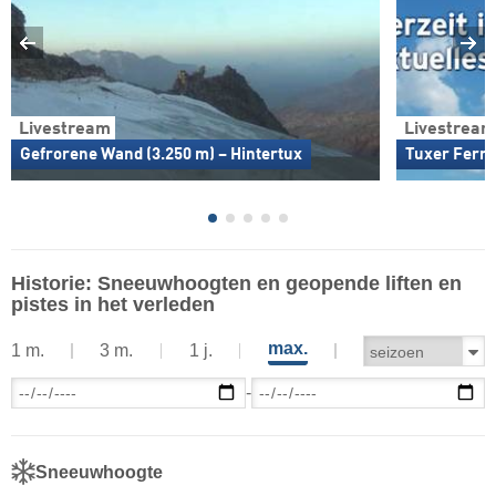
Livestream
Livestream
Gefrorene Wand (3.250 m) – Hintertux
Tuxer Ferne
Historie: Sneeuwhoogten en geopende liften en
pistes in het verleden
max.
1 m.
3 m.
1 j.
-
Sneeuwhoogte