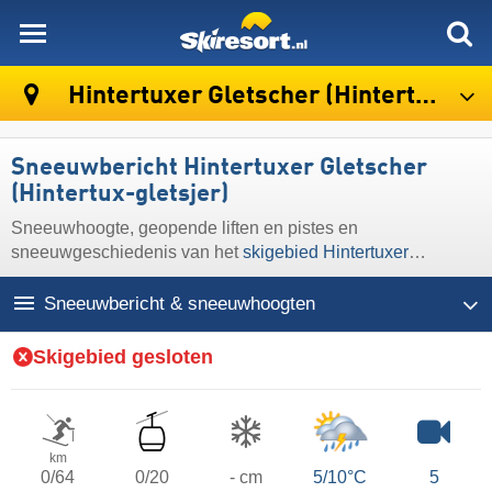
skiresort
Hintertuxer Gletscher (Hintertux-gletsjer)
Sneeuwbericht Hintertuxer Gletscher
(Hintertux-gletsjer)
Sneeuwhoogte, geopende liften en pistes en
sneeuwgeschiedenis van het
skigebied Hintertuxer
Gletscher (Hintertux-gletsjer)
Sneeuwbericht & sneeuwhoogten
Skigebied gesloten
km
0/64
0/20
- cm
5/10°C
5