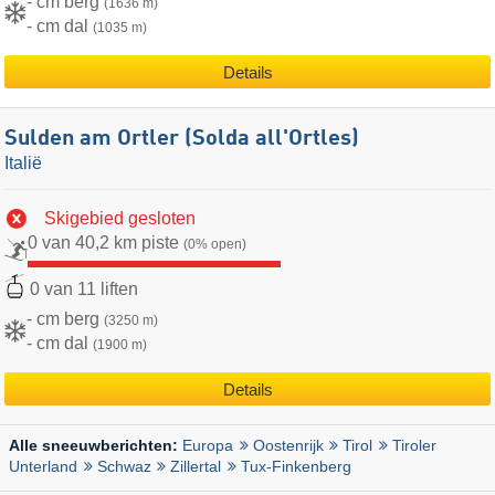
- cm berg
(1636 m)
- cm dal
(1035 m)
Details
Sulden am Ortler (Solda all'Ortles)
Italië
Skigebied gesloten
0 van 40,2 km piste
(0% open)
0 van 11 liften
- cm berg
(3250 m)
- cm dal
(1900 m)
Details
Europa
Oostenrijk
Tirol
Tiroler
Alle sneeuwberichten:
Unterland
Schwaz
Zillertal
Tux-Finkenberg