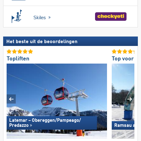
Skiles
Het beste uit de beoordelingen
Topliften
Top voor g
Latemar – Obereggen/​Pampeago/​
Predazzo
Ramsau am D