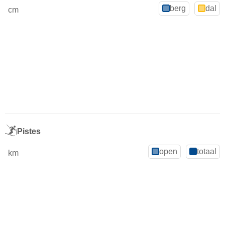
berg
dal
cm
Pistes
open
totaal
km