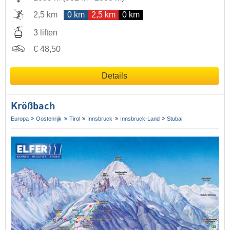
2,5 km
0 km
2,5 km
0 km
3 liften
€ 48,50
Details
Krößbach
Europa
Oostenrijk
Tirol
Innsbruck
Innsbruck-Land
Stubai