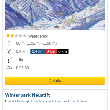
Waardering
66 m
(
1102 m
-
1168 m
)
0,4 km
0,4 km
0 km
0 km
1 lift
€ 25,50
Details
Winterpark Neustift
Europa
Oostenrijk
Tirol
Innsbruck
Innsbruck-Land
Stubai