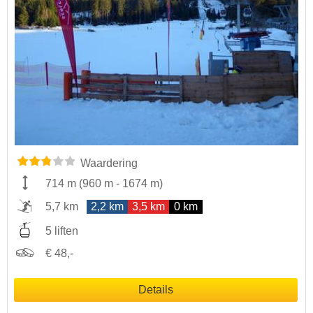
Waardering
714 m
(
960 m
-
1674 m
)
5,7 km
2,2 km
3,5 km
0 km
5 liften
€ 48,-
Details