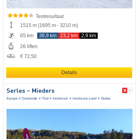
Testresultaat
1515 m
(
1695 m
-
3210 m
)
65 km
38,9 km
23,2 km
2,9 km
26 liften
€ 72,50
Details
Serles – Mieders
Europa
Oostenrijk
Tirol
Innsbruck
Innsbruck-Land
Stubai