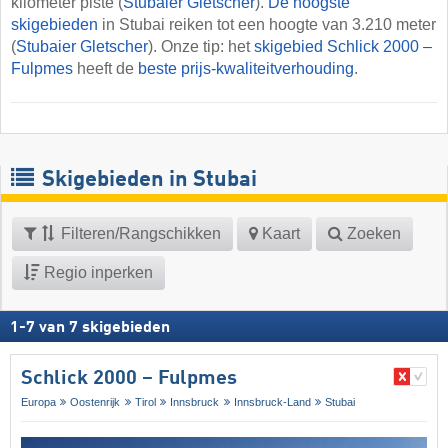
kilometer piste (
Stubaier Gletscher
).
De hoogste
skigebieden
in Stubai reiken tot een hoogte van 3.210 meter
(
Stubaier Gletscher
). Onze tip: het
skigebied Schlick 2000 –
Fulpmes
heeft de
beste prijs-kwaliteitverhouding
.
Skigebieden in Stubai
Filteren/Rangschikken
Kaart
Zoeken
Regio inperken
1
-
7
van
7
skigebieden
Schlick 2000 – Fulpmes
Europa
Oostenrijk
Tirol
Innsbruck
Innsbruck-Land
Stubai