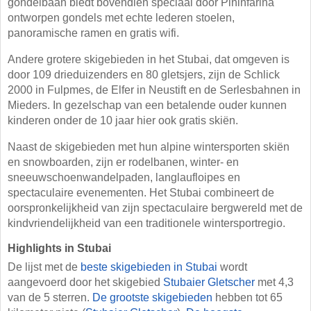
gondelbaan biedt bovendien speciaal door Pininfarina
ontworpen gondels met echte lederen stoelen,
panoramische ramen en gratis wifi.
Andere grotere skigebieden in het Stubai, dat omgeven is
door 109 drieduizenders en 80 gletsjers, zijn de Schlick
2000 in Fulpmes, de Elfer in Neustift en de Serlesbahnen in
Mieders. In gezelschap van een betalende ouder kunnen
kinderen onder de 10 jaar hier ook gratis skiën.
Naast de skigebieden met hun alpine wintersporten skiën
en snowboarden, zijn er rodelbanen, winter- en
sneeuwschoenwandelpaden, langlaufloipes en
spectaculaire evenementen. Het Stubai combineert de
oorspronkelijkheid van zijn spectaculaire bergwereld met de
kindvriendelijkheid van een traditionele wintersportregio.
Highlights in Stubai
De lijst met de
beste skigebieden in Stubai
wordt
aangevoerd door het skigebied
Stubaier Gletscher
met 4,3
van de 5 sterren.
De grootste skigebieden
hebben tot 65