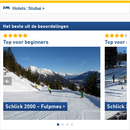
Hotels: Stubai
Het beste uit de beoordelingen
Top voor beginners
Top voor 
Schlick 2000 – Fulpmes
Schlick 2