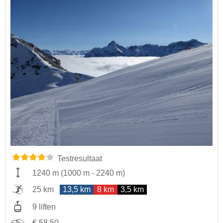
Testresultaat
1240 m
(
1000 m
-
2240 m
)
25 km
13,5 km
8 km
3,5 km
9 liften
€ 58,50