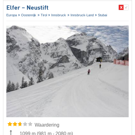
Elfer – Neustift
Europa
Oostenrijk
Tirol
Innsbruck
Innsbruck-Land
Stubai
Waardering
1099 m
(
981 m
-
2080 m
)