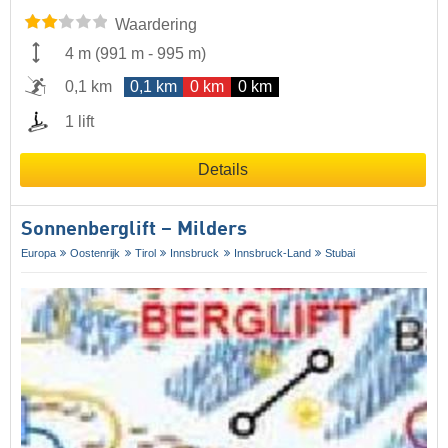
Waardering
4 m
(
991 m
-
995 m
)
0,1 km
0,1 km
0 km
0 km
1 lift
Details
Sonnenberglift – Milders
Europa
Oostenrijk
Tirol
Innsbruck
Innsbruck-Land
Stubai