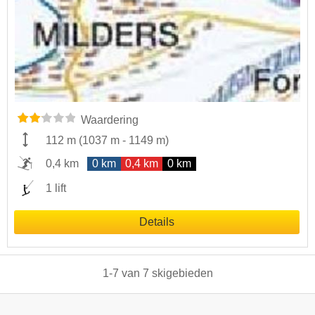
Waardering
112 m
(
1037 m
-
1149 m
)
0,4 km
0 km
0,4 km
0 km
1 lift
Details
1
-
7
van
7
skigebieden