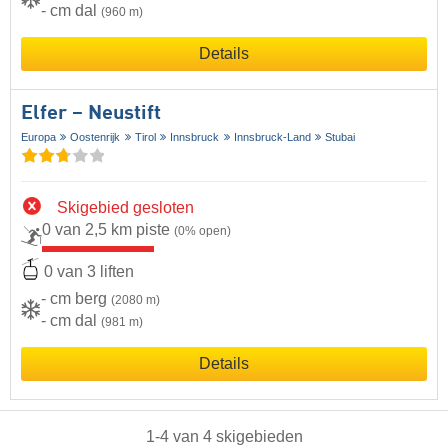
- cm dal
(960 m)
Details
Elfer – Neustift
Europa
Oostenrijk
Tirol
Innsbruck
Innsbruck-Land
Stubai
Skigebied gesloten
0 van 2,5 km piste
(0% open)
0 van 3 liften
- cm berg
(2080 m)
- cm dal
(981 m)
Details
1
-
4
van
4
skigebieden