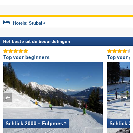
Hotels: Stubai
Het beste uit de beoordelingen
Top voor beginners
Top voor 
Schlick 2000 – Fulpmes
Schlick 2