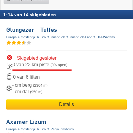
1
-
14
van
14
skigebieden
Glungezer – Tulfes
Europa
Oostenrijk
Tirol
Innsbruck
Innsbruck-Land
Hall-Wattens
Skigebied gesloten
0 van 23 km piste
(0% open)
0 van 6 liften
- cm berg
(2304 m)
- cm dal
(950 m)
Details
Axamer Lizum
Europa
Oostenrijk
Tirol
Regio Innsbruck