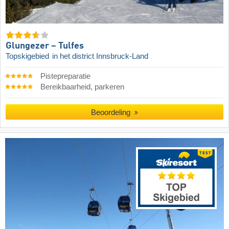
Glungezer – Tulfes
Topskigebied
in het district Innsbruck-Land
Pistepreparatie
Bereikbaarheid, parkeren
Beoordeling