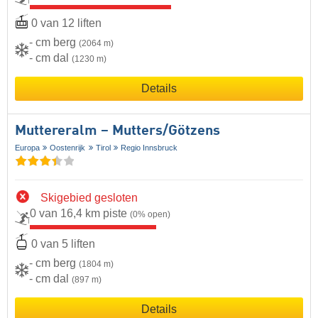
0 van 12 liften
- cm berg
(2064 m)
- cm dal
(1230 m)
Details
Muttereralm – Mutters/​Götzens
Europa
Oostenrijk
Tirol
Regio Innsbruck
Skigebied gesloten
0 van 16,4 km piste
(0% open)
0 van 5 liften
- cm berg
(1804 m)
- cm dal
(897 m)
Details