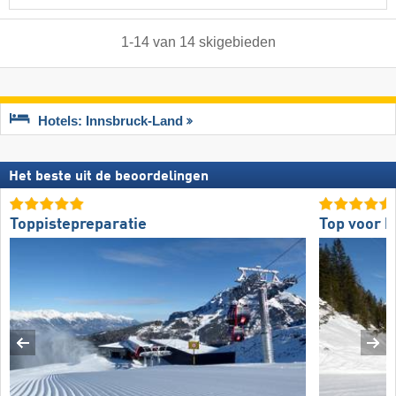
1
-
14
van
14
skigebieden
Hotels: Innsbruck-Land
Het beste uit de beoordelingen
Toppistepreparatie
Top voor b