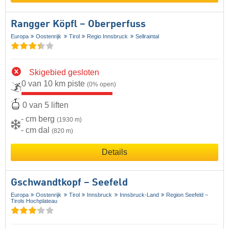
Rangger Köpfl – Oberperfuss
Europa
Oostenrijk
Tirol
Regio Innsbruck
Sellraintal
Skigebied gesloten
0 van 10 km piste
(0% open)
0 van 5 liften
- cm berg
(1930 m)
- cm dal
(820 m)
Details
Gschwandtkopf – Seefeld
Europa
Oostenrijk
Tirol
Innsbruck
Innsbruck-Land
Region Seefeld –
Tirols Hochplateau