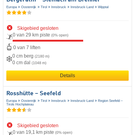
Bergeralm – Steinach am Brenner
Europa
Oostenrijk
Tirol
Innsbruck
Innsbruck-Land
Wipptal
Skigebied gesloten
0 van 29 km piste
(0% open)
0 van 7 liften
0 cm berg
(2180 m)
0 cm dal
(1048 m)
Details
Rosshütte – Seefeld
Europa
Oostenrijk
Tirol
Innsbruck
Innsbruck-Land
Region Seefeld –
Tirols Hochplateau
Skigebied gesloten
0 van 19,1 km piste
(0% open)