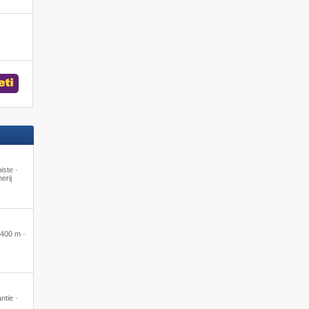
iste ·
erij
400 m ·
ntie ·