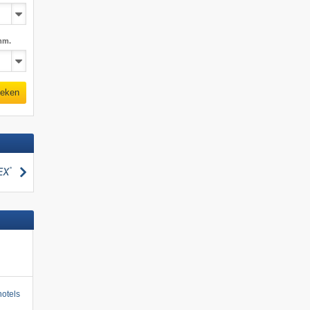
mm.
eken
zoeken
otels