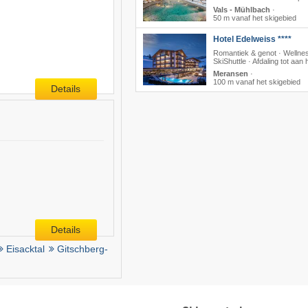
Vals - Mühlbach
·
50 m vanaf het skigebied
Hotel Edelweiss ****
Romantiek & genot · Wellnes
SkiShuttle · Afdaling tot aan 
Meransen
·
100 m vanaf het skigebied
Details
Details
Eisacktal
Gitschberg-