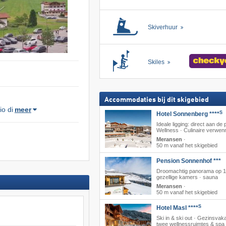
Skiverhuur
Skiles
Accommodaties bij dit skigebied
o di
meer
S
Hotel Sonnenberg ****
Ideale ligging: direct aan de p
Wellness · Culinaire verwenn
Meransen
·
50 m vanaf het skigebied
Pension Sonnenhof ***
Droomachtig panorama op 1
gezellige kamers · sauna
Meransen
·
50 m vanaf het skigebied
S
Hotel Masl ****
Ski in & ski out · Gezinsvaka
twee wellnessruimtes & spa