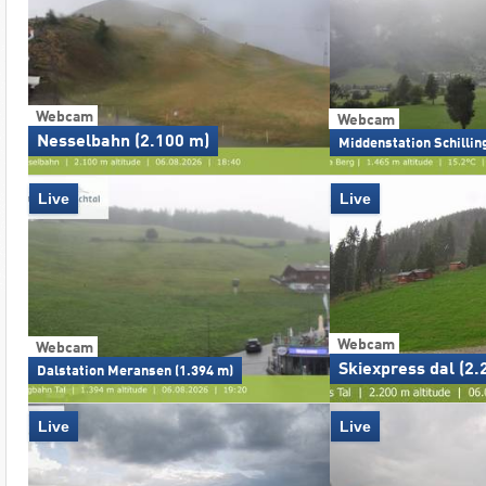
Webcam
Webcam
Nesselbahn (2.100 m)
Middenstation Schillin
Live
Live
Webcam
Webcam
Skiexpress dal (2.
Dalstation Meransen (1.394 m)
Live
Live