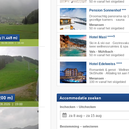
50 m vanaf het skigebied
Pension Sonnenhof ***
Droomachtig panorama op 1
gezellige kamers · sauna
Meransen
·
50 m vanaf het skigebied
S
Hotel Masl ****
g (1.465 m)
Ski in & ski out · Gezinsvaka
twee wellnessruimtes & spa
Vals - Mühlbach
·
50 m vanaf het skigebied
Hotel Edelweiss ****
Romantiek & genot · Wellnes
SkiShuttle · Afdaling tot aan 
Meransen
·
100 m vanaf het skigebied
200 m)
Accommodatie zoeken
Inchecken – Uitchecken
za 8 aug – za 15 aug
Bestemming – selecteren