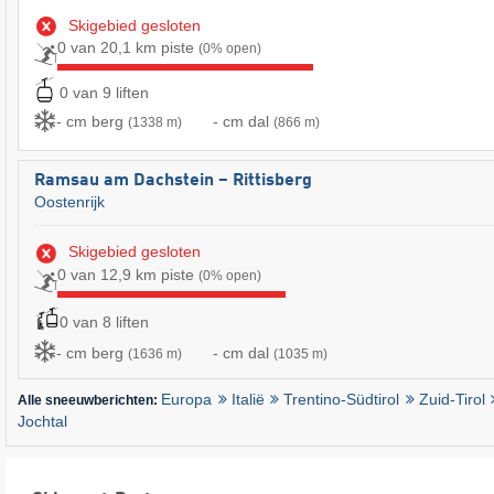
Skigebied gesloten
0 van 20,1 km piste
(0% open)
0 van 9 liften
- cm berg
- cm dal
(1338 m)
(866 m)
Ramsau am Dachstein – Rittisberg
Oostenrijk
Skigebied gesloten
0 van 12,9 km piste
(0% open)
0 van 8 liften
- cm berg
- cm dal
(1636 m)
(1035 m)
Europa
Italië
Trentino-Südtirol
Zuid-Tirol
Alle sneeuwberichten:
Jochtal