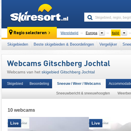
skiresort
Continenten
L
Regio selecteren
Wereldwijd
Europa
Italië
Dit skigebied ligt ook in:
Pustertal
,
Zillertale
Skigebieden
Beste skigebieden & Beoordelingen
Vergelijker
Snee
Noord-Italië
,
centrale deel van de oostelijke
Webcams Gitschberg Jochtal
Webcams van het
skigebied Gitschberg Jochtal
Skigebied
Beoordeling
Sneeuw / Weer / Webcams
Accommodati
Sneeuwbericht & sneeuwhoogten
Weerber
10 webcams
Live
Live