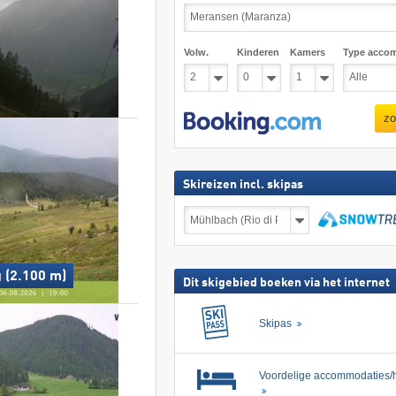
Volw.
Kinderen
Kamers
Type acco
zo
Skireizen incl. skipas
Skireizen
incl.
skipas
zoeken
 (2.100 m)
Dit skigebied boeken via het internet
Skipas
Voordelige accommodaties/h