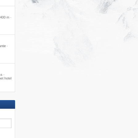
400 m ·
ntie ·
s ·
het hotel