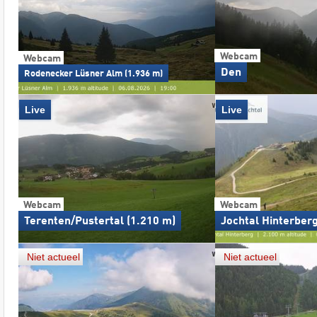
Webcam
Webcam
Den
Rodenecker Lüsner Alm (1.936 m)
Live
Live
Webcam
Webcam
Terenten/Pustertal (1.210 m)
Jochtal Hinterberg
Niet actueel
Niet actueel