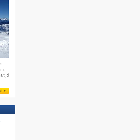
e
om.
altijd
ed
n