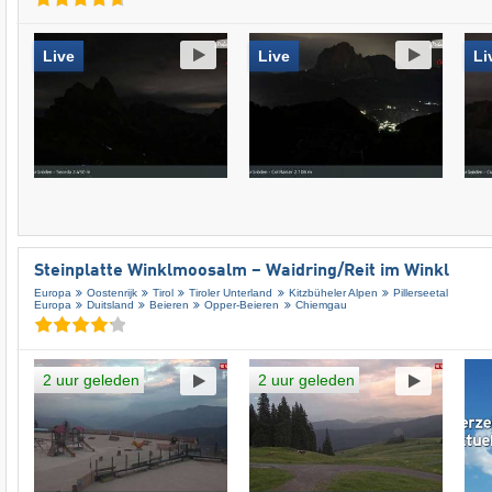
Live
Live
Li
Steinplatte Winklmoosalm – Waidring/​Reit im Winkl
Europa
Oostenrijk
Tirol
Tiroler Unterland
Kitzbüheler Alpen
Pillerseetal
Europa
Duitsland
Beieren
Opper-Beieren
Chiemgau
2 uur geleden
2 uur geleden