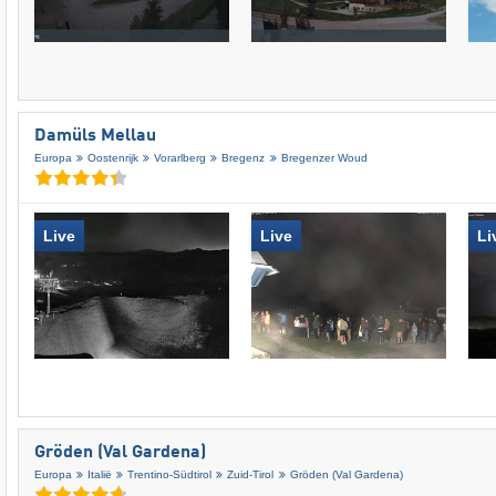
Damüls Mellau
Europa
Oostenrijk
Vorarlberg
Bregenz
Bregenzer Woud
Live
Live
Li
Gröden (Val Gardena)
Europa
Italië
Trentino-Südtirol
Zuid-Tirol
Gröden (Val Gardena)