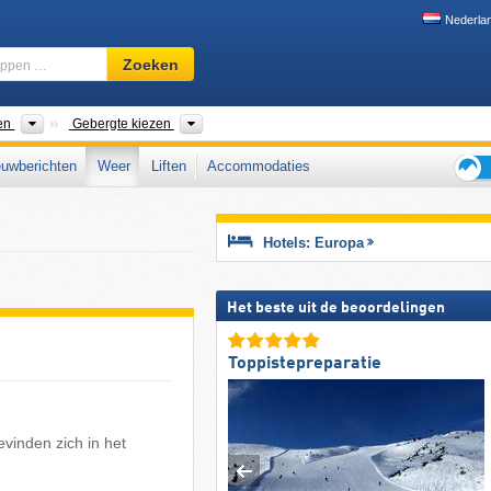
Nederla
Skigebied,
Zoeken
regio,
begrippen
…
Land kiezen
Gebergte kiezen
zen
Gebergte kiezen
uwberichten
Weer
Liften
Accommodaties
Tips
voor
de
Hotels: Europa
skiva
Het beste uit de beoordelingen
Toppistepreparatie
vinden zich in het