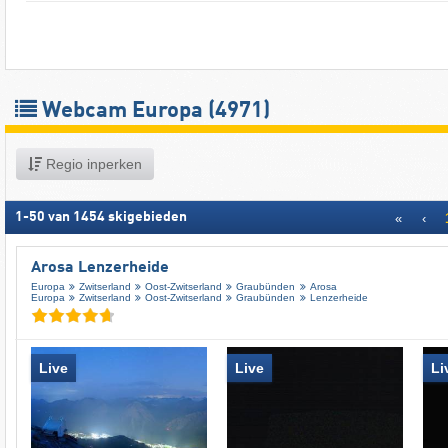
Webcam Europa
(4971)
Regio inperken
1
-
50
van
1454
skigebieden
«
‹
Arosa Lenzerheide
Europa
Zwitserland
Oost-Zwitserland
Graubünden
Arosa
Europa
Zwitserland
Oost-Zwitserland
Graubünden
Lenzerheide
Live
Live
Li