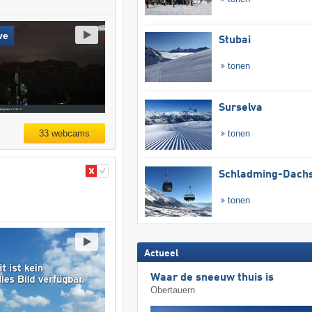
ve
Stubai
tonen
Surselva
tonen
33 webcams
Schladming-Dachs
tonen
Actueel
Waar de sneeuw thuis is
Obertauern