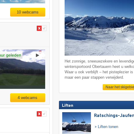
10 webcams
uur geleden
Het zonnige, sneeuwzekere en levendig
wintersportoord Obertauern heet u welk
Waar u ook verblijft – het pisteplezier is 
maar een paar stappen verwijderd.
Naar het skigebi
4 webcams
Liften
Ratschings-Jaufe
Liften tonen