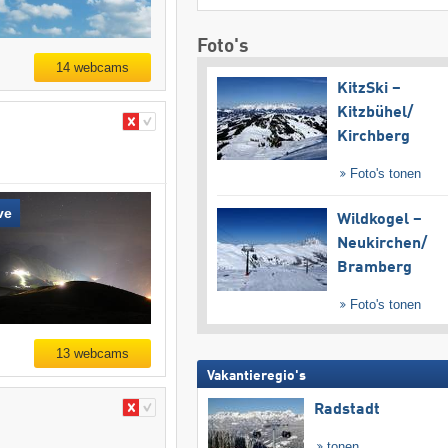
Foto's
14 webcams
KitzSki –
Kitzbühel/​
Kirchberg
Foto's tonen
ve
Wildkogel –
Neukirchen/​
Bramberg
Foto's tonen
13 webcams
Vakantieregio's
Radstadt
tonen