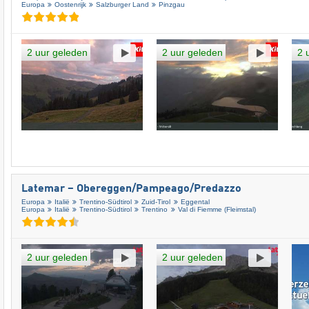
Europa
Oostenrijk
Salzburger Land
Pinzgau
2 uur geleden
2 uur geleden
2 
Latemar – Obereggen/​Pampeago/​Predazzo
Europa
Italië
Trentino-Südtirol
Zuid-Tirol
Eggental
Europa
Italië
Trentino-Südtirol
Trentino
Val di Fiemme (Fleimstal)
2 uur geleden
2 uur geleden