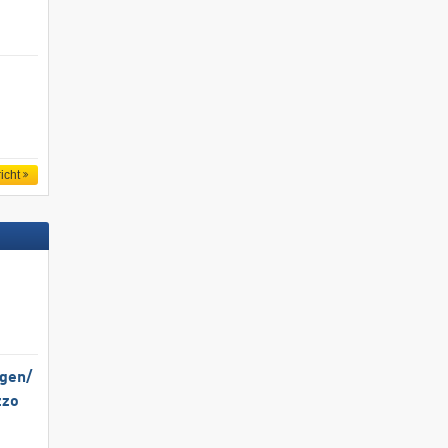
icht
gen/​
zzo