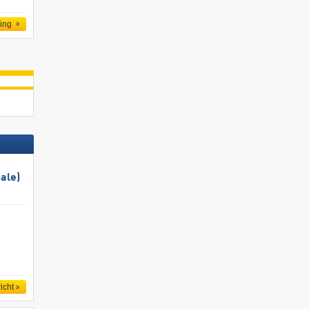
ling
ale)
icht