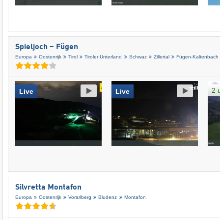
Spieljoch – Fügen
Europa
Oostenrijk
Tirol
Tiroler Unterland
Schwaz
Zillertal
Fügen-Kaltenbach
2 
Live
Live
Silvretta Montafon
Europa
Oostenrijk
Vorarlberg
Bludenz
Montafon