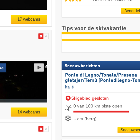
Beoorde
17 webcams
Tips voor de skivakantie
Sneeuwberichten
ve
Ponte di Legno/​​Tonale/​​Presena-
gletsjer/​​Temù (Pontedilegno-Ton
Italië
Skigebied gesloten
0 van 100 km piste open
14 webcams
- cm (berg)
Sneeuwber