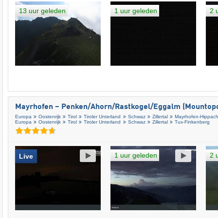
13 uur geleden
1 uur geleden
2 
Mayrhofen – Penken/​Ahorn/​Rastkogel/​Eggalm (Mountopo
Europa
Oostenrijk
Tirol
Tiroler Unterland
Schwaz
Zillertal
Mayrhofen-Hippac
Europa
Oostenrijk
Tirol
Tiroler Unterland
Schwaz
Zillertal
Tux-Finkenberg
1 uur geleden
2 
Live