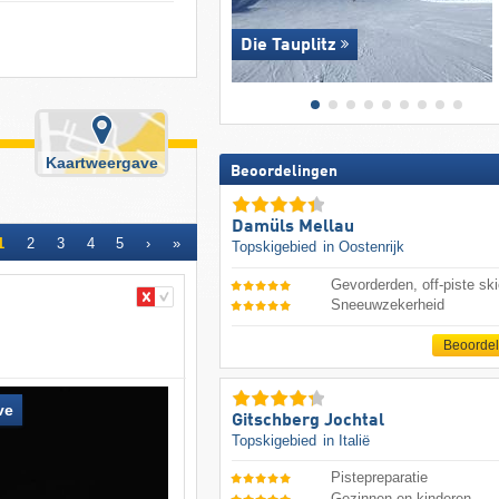
Die Tauplitz
Kaartweergave
Beoordelingen
Damüls Mellau
1
2
3
4
5
›
»
Topskigebied
in Oostenrijk
Gevorderden, off-piste ski
Sneeuwzekerheid
Beoorde
ve
Gitschberg Jochtal
Topskigebied
in Italië
Pistepreparatie
Gezinnen en kinderen