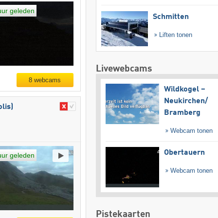
uur geleden
Schmitten
Liften tonen
Livewebcams
8 webcams
Wildkogel –
Neukirchen/​
lis)
Bramberg
h
Webcam tonen
Obertauern
uur geleden
Webcam tonen
Pistekaarten