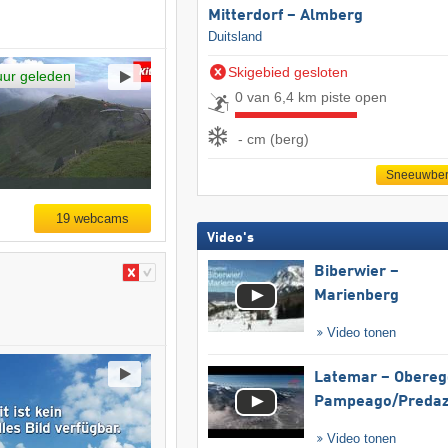
Mitterdorf – Almberg
Duitsland
Skigebied gesloten
uur geleden
0 van 6,4 km piste open
- cm (berg)
Sneeuwber
19 webcams
Video's
Biberwier –
Marienberg
Video tonen
Latemar – Obereg
Pampeago/​Preda
Video tonen