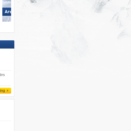
Arosa Lenzerheide
Arosa Lenzerheide
ërs
ling