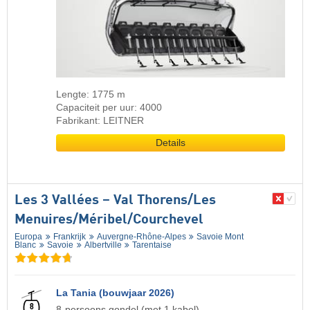
Lengte: 1775 m
Capaciteit per uur: 4000
Fabrikant: LEITNER
Details
Les 3 Vallées – Val Thorens/​Les
Menuires/​Méribel/​Courchevel
Europa
Frankrijk
Auvergne-Rhône-Alpes
Savoie Mont
Blanc
Savoie
Albertville
Tarentaise
La Tania (bouwjaar 2026)
8-persoons gondel (met 1 kabel)