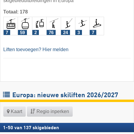
skigebieduitbreidingen in Europa
Totaal: 178
7
59
2
76
24
3
7
Liften toevoegen? Hier melden
Europa: nieuwe skiliften 2026/2027
Kaart
Regio inperken
1
-
50
van
137
skigebieden