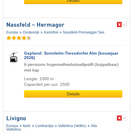
Details
Nassfeld – Hermagor
Europa
Oostenrijk
Karinthië
Nassfeld-Pressegger See
Gepland: Sonnleitn-Tressdorfer Alm (bouwjaar
2026)
6-persoons hogesnelheidsstoeltjeslift (koppelbaar)
met kap
Lengte: 1000 m
Capaciteit per uur: 2500
Details
Livigno
Europa
Italië
Lombardije
Valtellina (Veltlin)
Alta
Valtellina