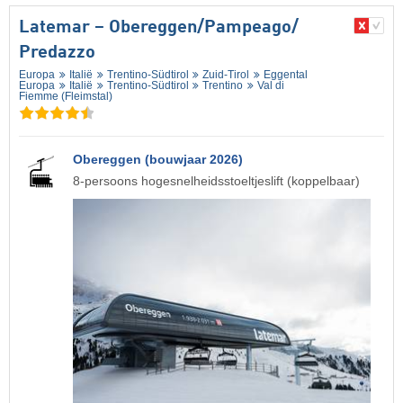
Latemar – Obereggen/​Pampeago/​
Predazzo
Europa
Italië
Trentino-Südtirol
Zuid-Tirol
Eggental
Europa
Italië
Trentino-Südtirol
Trentino
Val di
Fiemme (Fleimstal)
Obereggen (bouwjaar 2026)
8-persoons hogesnelheidsstoeltjeslift (koppelbaar)