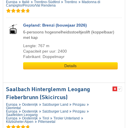
Europa
Italië
Trentino-Südtirol
Trentino
Madonna di
Campiglio/​Pinzolo/​Val Rendena
Gepland: Brenzi (bouwjaar 2026)
6-persoons hogesnelheidsstoeltjeslift (koppelbaar)
met kap
Lengte: 767 m
Capaciteit per uur: 2400
Fabrikant: Doppelmayr
Details
Saalbach Hinterglemm Leogang
Fieberbrunn (Skicircus)
Europa
Oostenrijk
Salzburger Land
Pinzgau
Glemmtal
Europa
Oostenrijk
Salzburger Land
Pinzgau
Saalfelden Leogang
Europa
Oostenrijk
Tirol
Tiroler Unterland
Kitzbüheler Alpen
Pillerseetal