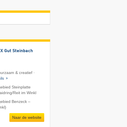
 Gut Steinbach
uurzaam & creatief ·
ils
ebied Steinplatte
dring/​Reit im Winkl
gebied Benzeck –
nkl)
Naar de website