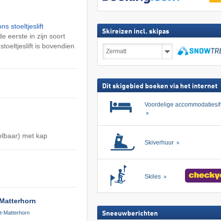
s stoeltjeslift
Skireizen incl. skipas
de eerste in zijn soort
oeltjeslift is bovendien
Skireizen
incl.
skipas
zoeken
Dit skigebied boeken via het internet
Voordelige accommodaties/h
elbaar) met kap
Skiverhuur
Skiles
 Matterhorn
t-Matterhorn
Sneeuwberichten