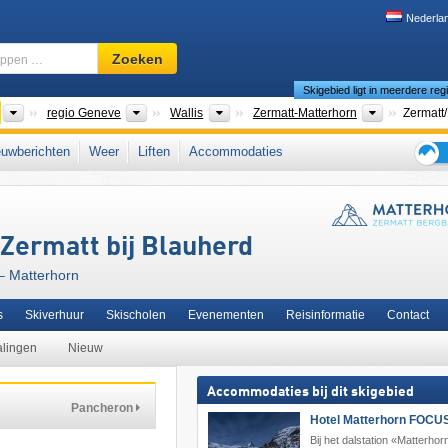
Nederla
Skigebied,
Zoeken
regio,
Skigebied ligt in meerdere reg
begrippen
…
Landen
Macroregio's
Kantons
Toeristisch
regio Geneve
Wallis
Zermatt-Matterhorn
Zermatt/
anden
Regio's
Toeristische regio's
Aostadal
Monte Cervino (Matterhorn)
Zermatt/​Breuil-Cervinia/​V
uwberichten
Weer
Liften
Accommodaties
Alpen
,
Noordwest-Italië
,
Ikon Pass
,
Italiaanse Alpen
,
Noord-Italië
,
Duits Zwitserlan
Tips
opa
,
Alpen
,
West-Europa
,
Midden-Europa
,
Europese Unie
voor
de
skiva
 Zermatt bij Blauherd
 – Matterhorn
s
Skiverhuur
Skischolen
Evenementen
Reisinformatie
Contact
alingen
Nieuw
Accommodaties bij dit skigebied
Pancheron
Hotel Matterhorn FOCUS
Bij het dalstation «Matterhor