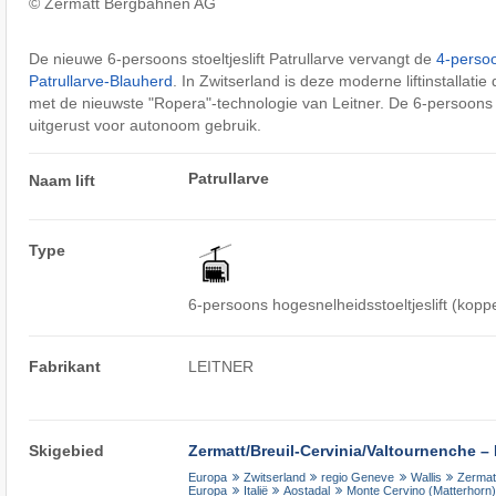
© Zermatt Bergbahnen AG
De nieuwe 6-persoons stoeltjeslift Patrullarve vervangt de
4-persoon
Patrullarve-Blauherd
. In Zwitserland is deze moderne liftinstallatie 
met de nieuwste "Ropera"-technologie van Leitner. De 6-persoons st
uitgerust voor autonoom gebruik.
Patrullarve
Naam lift
Type
6-persoons hogesnelheidsstoeltjeslift (kopp
Fabrikant
LEITNER
Skigebied
Zermatt/​Breuil-Cervinia/​Valtournenche –
Europa
Zwitserland
regio Geneve
Wallis
Zermat
Europa
Italië
Aostadal
Monte Cervino (Matterhorn)