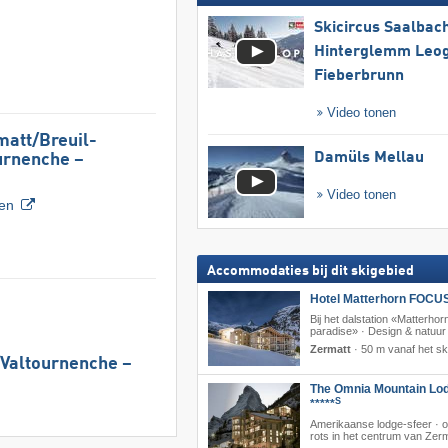
Skicircus Saalbac
Hinterglemm Leo
Fieberbrunn
Video tonen
att/​Breuil-
Damüls Mellau
ournenche –
Video tonen
ven
Accommodaties bij dit skigebied
Hotel Matterhorn FOCUS
Bij het dalstation «Matterhor
paradise» · Design & natuur
Zermatt
·
50 m vanaf het sk
/​Valtournenche –
The Omnia Mountain Lo
S
*****
Amerikaanse lodge-sfeer · 
rots in het centrum van Zer