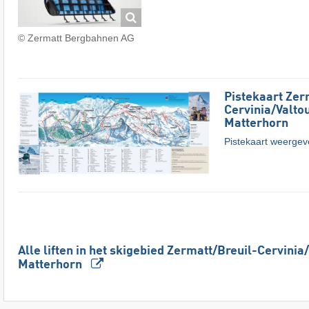
© Zermatt Bergbahnen AG
Pistekaart Zerm
Cervinia/​Valt
Matterhorn
Pistekaart weerge
Alle liften in het skigebied Zermatt/​Breuil-Cervinia
Matterhorn