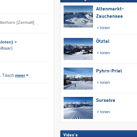
Altenmarkt-
Zauchensee
tterhorn [Zermatt]
tonen
Ötztal
loten) »
elbaar)
tonen
Pyhrn-Priel
,
Täsch
meer
tonen
Surselva
tonen
Video's