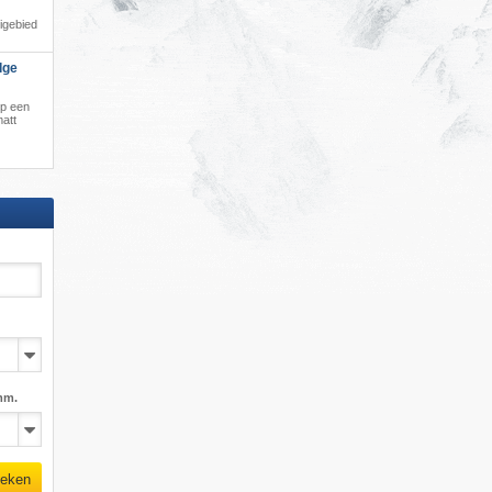
igebied
dge
op een
matt
mm.
eken