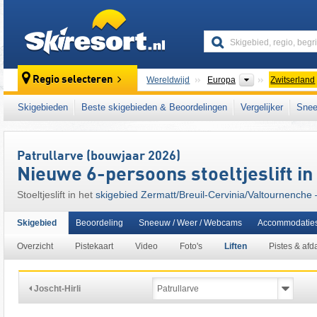
skiresort
Continenten
Regio selecteren
Wereldwijd
Europa
Zwitserland
Continenten
L
Wereldwijd
Europa
Italië
Skigebieden
Beste skigebieden & Beoordelingen
Vergelijker
Snee
Dit skigebied ligt ook in:
Mattertal
,
Walliser 
Zwitserse Alpen
,
westelijke Alpen
,
Zuid-Eur
Patrullarve (bouwjaar 2026)
Nieuwe 6-persoons stoeltjeslift in
Stoeltjeslift in het
skigebied Zermatt/​Breuil-Cervinia/​Valtournenche
Skigebied
Beoordeling
Sneeuw / Weer / Webcams
Accommodatie
Overzicht
Pistekaart
Video
Foto's
Liften
Pistes & afd
Joscht-Hirli