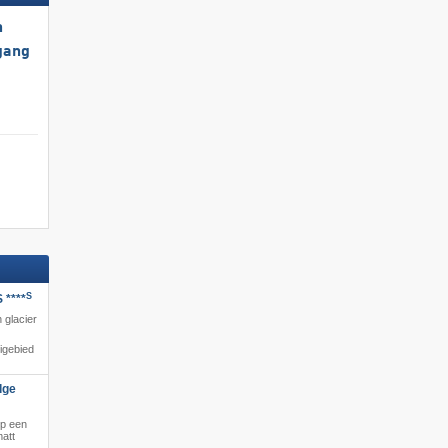
h
gang
S
 ****
n glacier
igebied
dge
op een
matt