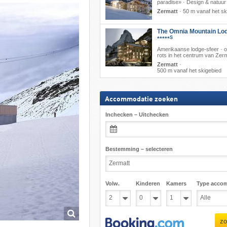
paradise» · Design & natuur
Zermatt
·
50 m vanaf het sk
The Omnia Mountain Lo
S
*****
Amerikaanse lodge-sfeer · 
rots in het centrum van Zer
Zermatt
·
500 m vanaf het skigebied
Accommodatie zoeken
Inchecken – Uitchecken
Bestemming – selecteren
Volw.
Kinderen
Kamers
Type acco
zo