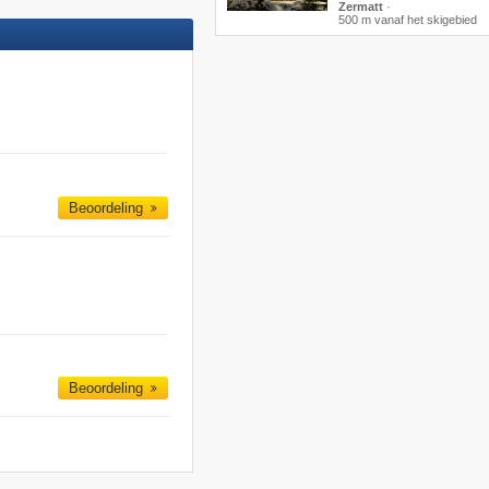
Zermatt
·
500 m vanaf het skigebied
Beoordeling
Beoordeling