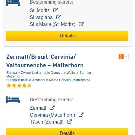
Bestemming skireis:
St. Moritz
Silvaplana
Sils Maria (St. Moritz)
Details
Zermatt/​Breuil-Cervinia/​
Valtournenche – Matterhorn
Europa
Zwitserland
regio Geneve
Wallis
Zermatt-
Matterhorn
Europa
Italië
Aostadal
Monte Cervino (Matterhorn)
Bestemming skireis:
Zermatt
Cervinia (Matterhorn)
Täsch (Zermatt)
Details