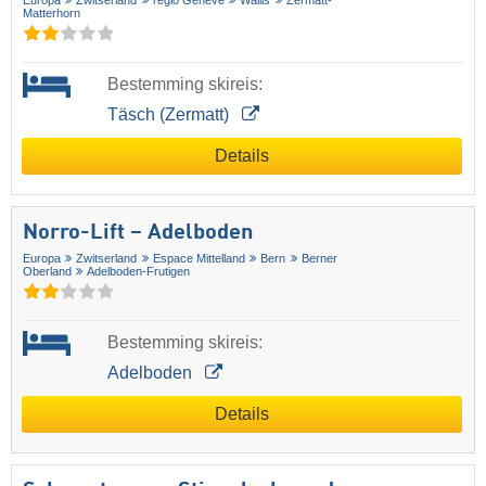
Europa
Zwitserland
regio Geneve
Wallis
Zermatt-
Matterhorn
Bestemming skireis:
Täsch (Zermatt)
Details
Norro-Lift – Adelboden
Europa
Zwitserland
Espace Mittelland
Bern
Berner
Oberland
Adelboden-Frutigen
Bestemming skireis:
Adelboden
Details