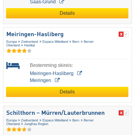
Saas-Grund
Details
Meiringen-Hasliberg
Europa
Zwitserland
Espace Mittelland
Bern
Berner
Oberland
Haslital
Bestemming skireis:
Meiringen-Hasliberg
Meiringen
Details
Schilthorn – Mürren/​Lauterbrunnen
Europa
Zwitserland
Espace Mittelland
Bern
Berner
Oberland
Jungfrau Region