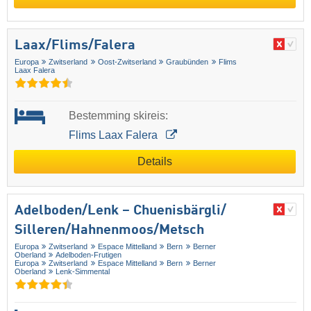
Laax/​Flims/​Falera
Europa
Zwitserland
Oost-Zwitserland
Graubünden
Flims
Laax Falera
Bestemming skireis:
Flims Laax Falera
Details
Adelboden/​Lenk – Chuenisbärgli/​
Silleren/​Hahnenmoos/​Metsch
Europa
Zwitserland
Espace Mittelland
Bern
Berner
Oberland
Adelboden-Frutigen
Europa
Zwitserland
Espace Mittelland
Bern
Berner
Oberland
Lenk-Simmental