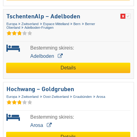
TschentenAlp – Adelboden
Europa
Zwitserland
Espace Mittelland
Bern
Berner
Oberland
Adelboden-Frutigen
Bestemming skireis:
Adelboden
Details
Hochwang – Goldgruben
Europa
Zwitserland
Oost-Zwitserland
Graubünden
Arosa
Bestemming skireis:
Arosa
Details