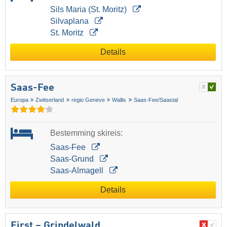
Sils Maria (St. Moritz)
Silvaplana
St. Moritz
Details
Saas-Fee
Europa
Zwitserland
regio Geneve
Wallis
Saas-Fee/​Saastal
Bestemming skireis:
Saas-Fee
Saas-Grund
Saas-Almagell
Details
First – Grindelwald