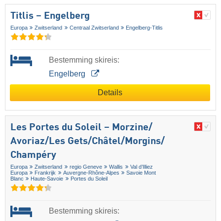
Titlis – Engelberg
Europa
Zwitserland
Centraal Zwitserland
Engelberg-Titlis
Bestemming skireis:
Engelberg
Details
Les Portes du Soleil – Morzine/​
Avoriaz/​Les Gets/​Châtel/​Morgins/​
Champéry
Europa
Zwitserland
regio Geneve
Wallis
Val d’Illiez
Europa
Frankrijk
Auvergne-Rhône-Alpes
Savoie Mont
Blanc
Haute-Savoie
Portes du Soleil
Bestemming skireis: