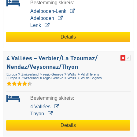
Bestemming skireis:
Adelboden-Lenk
Adelboden
Lenk
Details
4 Vallées – Verbier/​La Tzoumaz/​
Nendaz/​Veysonnaz/​Thyon
Europa
Zwitserland
regio Geneve
Wallis
Val d’Hérens
Europa
Zwitserland
regio Geneve
Wallis
Val de Bagnes
Bestemming skireis:
4 Vallées
Thyon
Details