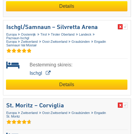
Details
Ischgl/​Samnaun – Silvretta Arena
Europa
Oostenrijk
Tirol
Tiroler Oberland
Landeck
Paznaun-Ischgl
Europa
Zwitserland
Oost-Zwitserland
Graubünden
Engadin
Samnaun Val Müstair
Bestemming skireis:
Ischgl
Details
St. Moritz – Corviglia
Europa
Zwitserland
Oost-Zwitserland
Graubünden
Engadin
St. Moritz