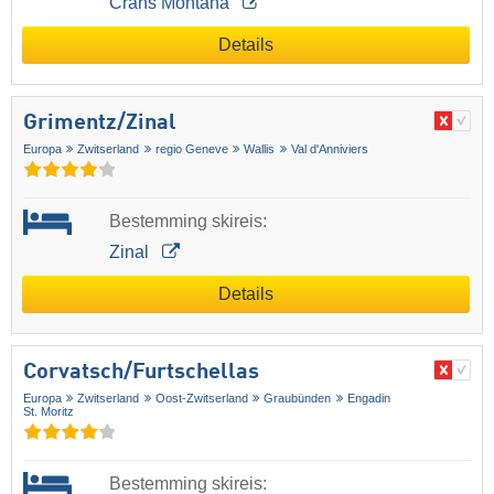
Crans Montana
Details
Grimentz/​Zinal
Europa
Zwitserland
regio Geneve
Wallis
Val d'Anniviers
Bestemming skireis:
Zinal
Details
Corvatsch/​Furtschellas
Europa
Zwitserland
Oost-Zwitserland
Graubünden
Engadin
St. Moritz
Bestemming skireis: