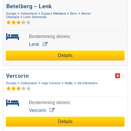
Betelberg – Lenk
Europa
Zwitserland
Espace Mittelland
Bern
Berner
Oberland
Lenk-Simmental
Bestemming skireis:
Lenk
Details
Vercorin
Europa
Zwitserland
regio Geneve
Wallis
Val d'Anniviers
Bestemming skireis:
Vercorin
Details