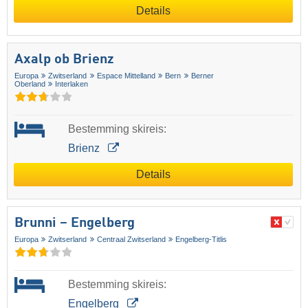
Details
Axalp ob Brienz
Europa
Zwitserland
Espace Mittelland
Bern
Berner
Oberland
Interlaken
Bestemming skireis:
Brienz
Details
Brunni – Engelberg
Europa
Zwitserland
Centraal Zwitserland
Engelberg-Titlis
Bestemming skireis:
Engelberg