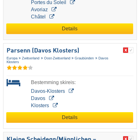
Portes du Soleil
Avoriaz
Châtel
Details
Parsenn (Davos Klosters)
Europa
Zwitserland
Oost-Zwitserland
Graubünden
Davos
Klosters
Bestemming skireis:
Davos-Klosters
Davos
Klosters
Details
Kleine Scheidegg/​Männlichen –