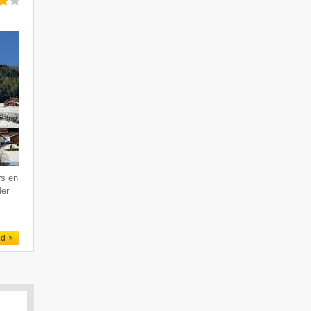
rs en
der
ed