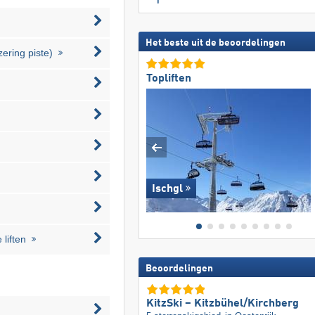
Het beste uit de beoordelingen
zering piste)
Topliften
Ischgl
liften
Beoordelingen
KitzSki – Kitzbühel/​Kirchberg