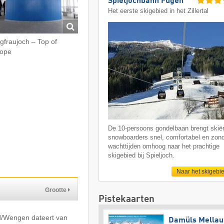
Spieljochbahn Fügen
Het eerste skigebied in het Zillertal
gfraujoch – Top of
ope
De 10-persoons gondelbaan brengt skië
snowboarders snel, comfortabel en zon
wachttijden omhoog naar het prachtige
skigebied bij Spieljoch.
Naar het skigebi
Grootte
Pistekaarten
d/​Wengen dateert van
Damüls Mellau