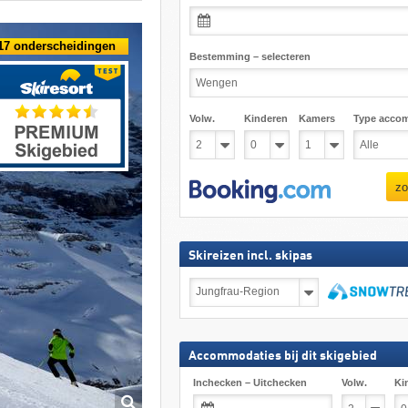
17 onderscheidingen
Bestemming – selecteren
Volw.
Kinderen
Kamers
Type acco
zo
Skireizen incl. skipas
Skireizen
incl.
skipas
zoeken
Accommodaties bij dit skigebied
Inchecken – Uitchecken
Volw.
Ki