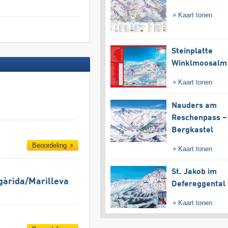
Kaart tonen
Steinplatte
Winklmoosalm
Kaart tonen
Nauders am
Reschenpass –
Bergkastel
Beoordeling
Kaart tonen
St. Jakob im
gàrida/​Marilleva
Defereggental
Kaart tonen