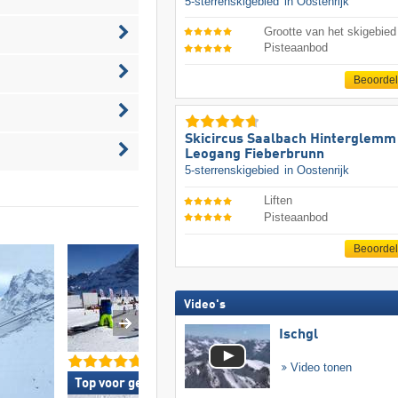
5-sterrenskigebied
in Oostenrijk
Grootte van het skigebied
Pisteaanbod
Beoorde
Skicircus Saalbach Hinterglemm
Leogang Fieberbrunn
5-sterrenskigebied
in Oostenrijk
Liften
Pisteaanbod
Beoorde
Video's
Ischgl
Video tonen
Top voor gezinnen »
Top voor gevorderd/