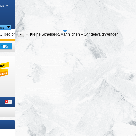
nds
io's
Toeristische regio's
au Region
Kleine Scheidegg/​Männlichen – Grindelwald/​Wengen
uropa
,
kantie