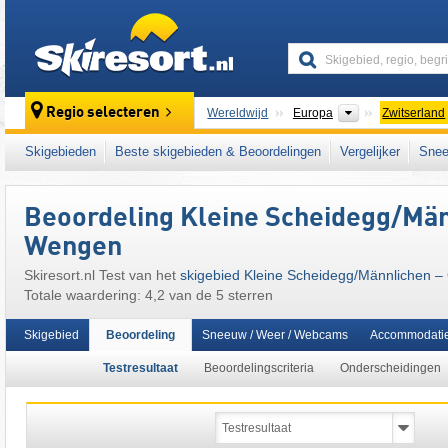
skiresort
Continenten
Regio selecteren
Wereldwijd
Europa
Zwitserland
Dit skigebied ligt ook in:
Lauterbrunnental
,
B
Skigebieden
Beste skigebieden & Beoordelingen
Vergelijker
Snee
Midden-Europa
Beoordeling Kleine Scheidegg/​Män
Wengen
Skiresort.nl Test van het
skigebied Kleine Scheidegg/​Männlichen –
Totale waardering: 4,2 van de 5 sterren
Skigebied
Beoordeling
Sneeuw / Weer / Webcams
Accommodati
Testresultaat
Beoordelingscriteria
Onderscheidingen