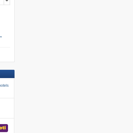
**
otels