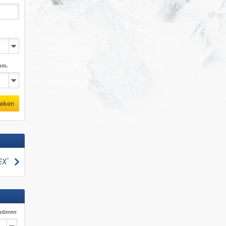
mm.
eken
zoeken
nderen