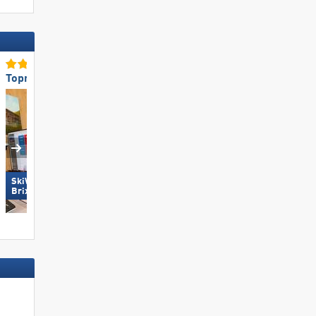
Topmilieuvriendelijkheid
Toppistepreparatie
SkiWelt Wilder Kaiser-
Die Tauplitz
Brixental