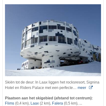
Skiën tot de deur: In Laax liggen het rocksresort, Signina
Hotel en Riders Palace met een perfecte…
meer
Plaatsen aan het skigebied (afstand tot centrum):
Flims
(0,4 km),
Laax
(2 km),
Falera
(0,5 km), ...