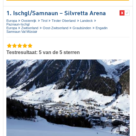
1. Ischgl/​Samnaun – Silvretta Arena
Europa
Oostenrijk
Tirol
Tiroler Oberland
Landeck
Paznaun-Ischgl
Europa
Zwitserland
Oost-Zwitserland
Graubünden
Engadin
Samnaun Val Müstair
Testresultaat: 5 van de 5 sterren