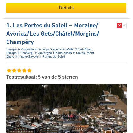
Details
1. Les Portes du Soleil – Morzine/​
Avoriaz/​Les Gets/​Châtel/​Morgins/​
Champéry
Europa
Zwitserland
regio Geneve
Wallis
Val d’Illiez
Europa
Frankrijk
Auvergne-Rhône-Alpes
Savoie Mont
Blanc
Haute-Savoie
Portes du Soleil
Testresultaat: 5 van de 5 sterren