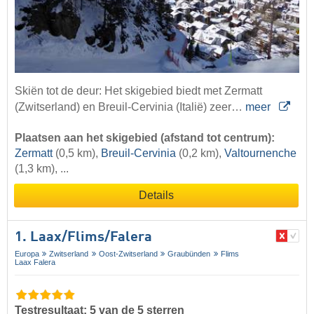
Skiën tot de deur: Het skigebied biedt met Zermatt
(Zwitserland) en Breuil-Cervinia (Italië) zeer…
meer
Plaatsen aan het skigebied (afstand tot centrum):
Zermatt
(0,5 km),
Breuil-Cervinia
(0,2 km),
Valtournenche
(1,3 km), ...
Details
1. Laax/​Flims/​Falera
Europa
Zwitserland
Oost-Zwitserland
Graubünden
Flims
Laax Falera
Testresultaat: 5 van de 5 sterren