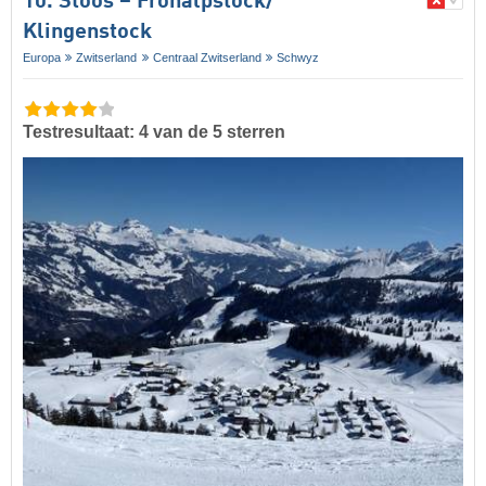
10. Stoos – Fronalpstock/​
Klingenstock
Europa
Zwitserland
Centraal Zwitserland
Schwyz
Testresultaat: 4 van de 5 sterren