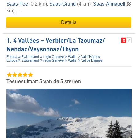
Saas-Fee
(0,2 km),
Saas-Grund
(4 km),
Saas-Almagell
(8
km), ...
Details
1. 4 Vallées – Verbier/​La Tzoumaz/​
Nendaz/​Veysonnaz/​Thyon
Europa
Zwitserland
regio Geneve
Wallis
Val d’Hérens
Europa
Zwitserland
regio Geneve
Wallis
Val de Bagnes
Testresultaat: 5 van de 5 sterren