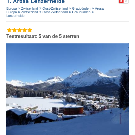
1. Arosa Lenzerheide
Europa
Zwitserland
Oost-Zwitserland
Graubünden
Arosa
Europa
Zwitserland
Oost-Zwitserland
Graubünden
Lenzerheide
Testresultaat: 5 van de 5 sterren