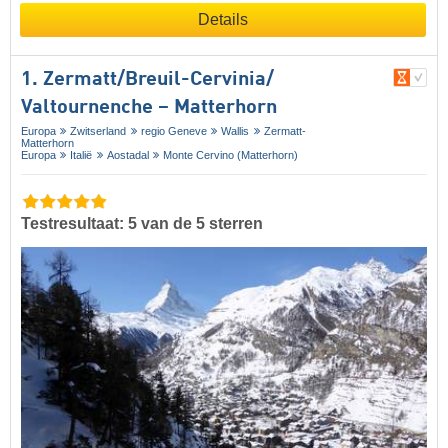
Details
1. Zermatt/​Breuil-Cervinia/​
Valtournenche – Matterhorn
Europa
Zwitserland
regio Geneve
Wallis
Zermatt-
Matterhorn
Europa
Italië
Aostadal
Monte Cervino (Matterhorn)
Testresultaat: 5 van de 5 sterren