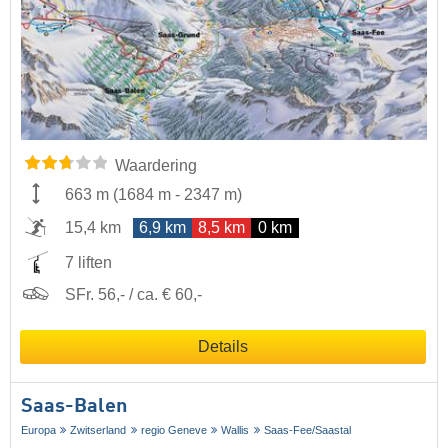
Waardering
663 m
(
1684 m
-
2347 m
)
15,4 km
6,9 km
8,5 km
0 km
7 liften
SFr. 56,- / ca. € 60,-
Details
Saas-Balen
Europa
Zwitserland
regio Geneve
Wallis
Saas-Fee/​Saastal