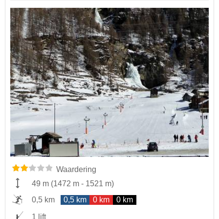
Waardering
49 m
(
1472 m
-
1521 m
)
0,5 km
0,5 km
0 km
0 km
1 lift