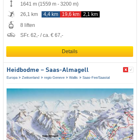
1641 m
(
1559 m
-
3200 m
)
26,1 km
4,4 km
19,6 km
2,1 km
8 liften
SFr. 62,- / ca. € 67,-
Details
Heidbodme – Saas-Almagell
Europa
Zwitserland
regio Geneve
Wallis
Saas-Fee/​Saastal