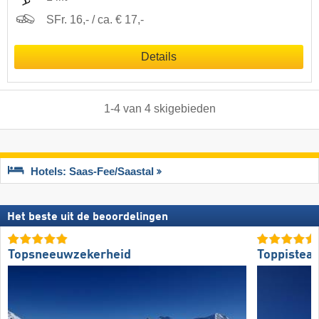
SFr. 16,- / ca. € 17,-
Details
1
-
4
van
4
skigebieden
Hotels: Saas-Fee/​Saastal
Het beste uit de beoordelingen
Topsneeuwzekerheid
Toppistea