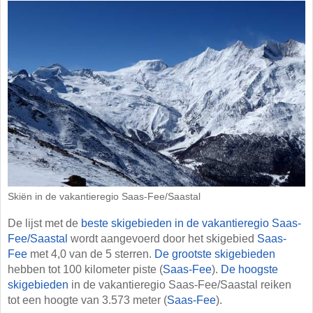
Skiën in de vakantieregio Saas-Fee/​Saastal
De lijst met de
beste skigebieden in de vakantieregio Saas-
Fee/​Saastal
wordt aangevoerd door het skigebied
Saas-
Fee
met 4,0 van de 5 sterren.
De grootste skigebieden
hebben tot 100 kilometer piste (
Saas-Fee
).
De hoogste
skigebieden
in de vakantieregio Saas-Fee/​Saastal reiken
tot een hoogte van 3.573 meter (
Saas-Fee
).