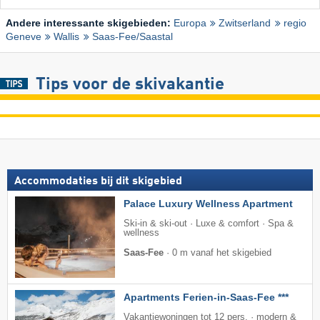
Andere interessante skigebieden:
Europa
Zwitserland
regio
Geneve
Wallis
Saas-Fee/​Saastal
Tips voor de skivakantie
Accommodaties bij dit skigebied
Palace Luxury Wellness Apartment
Ski-in & ski-out · Luxe & comfort · Spa &
wellness
Saas-Fee
·
0 m vanaf het skigebied
Apartments Ferien-in-Saas-Fee ***
Vakantiewoningen tot 12 pers. · modern &