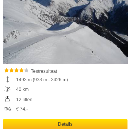
Testresultaat
1493 m
(
933 m
-
2426 m
)
40 km
12 liften
€ 74,-
Details