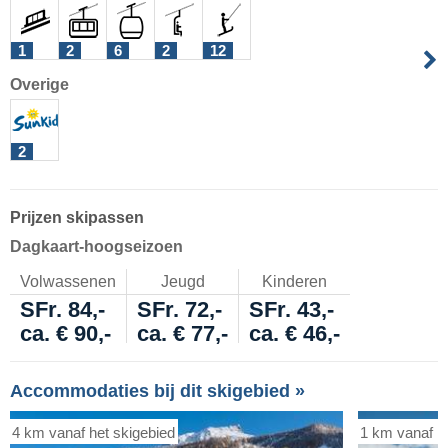
1
2
6
2
12
Overige
2
Prijzen skipassen
Dagkaart-hoogseizoen
Volwassenen
Jeugd
Kinderen
SFr. 84,-
SFr. 72,-
SFr. 43,-
ca. € 90,-
ca. € 77,-
ca. € 46,-
Accommodaties bij dit skigebied »
4 km vanaf het skigebied
1 km vanaf h