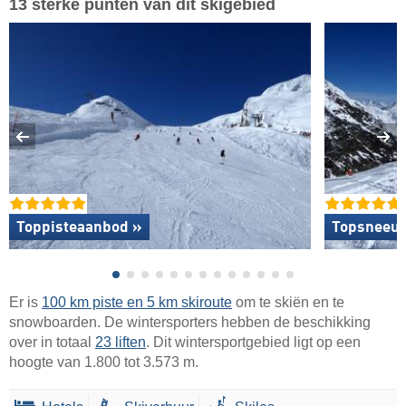
13 sterke punten van dit skigebied
Toppisteaanbod »
Topsneeuw
Er is
100 km piste en 5 km skiroute
om te skiën en te
snowboarden. De wintersporters hebben de beschikking
over in totaal
23 liften
. Dit wintersportgebied ligt op een
hoogte van 1.800 tot 3.573 m.