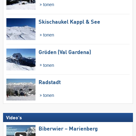
tonen
Skischaukel Kappl & See
tonen
Gröden (Val Gardena)
tonen
Radstadt
tonen
Video's
Biberwier – Marienberg