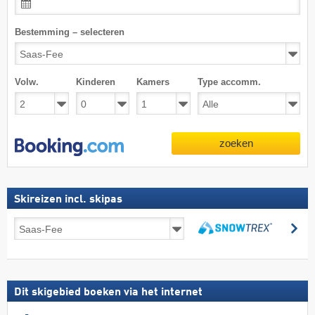
Bestemming – selecteren
Volw.
Kinderen
Kamers
Type accomm.
zoeken
Skireizen incl. skipas
Skireizen
zo
incl.
zoeken
skipas
Dit skigebied boeken via het internet