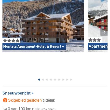
Apartments
Montela Apartment-Hotel & Resort »
Sneeuwbericht »
Skigebied gesloten
tijdelijk
0 van 100 km piste
(0% open)