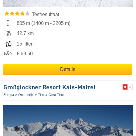
Testresultaat
805 m
(
1400 m
-
2205 m
)
42,7 km
15 liften
€ 68,50
Details
Großglockner Resort Kals-Matrei
Europa
Oostenrijk
Tirol
Oost-Tirol