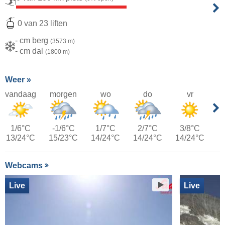
0 van 23 liften
- cm berg
(3573 m)
- cm dal
(1800 m)
Weer »
vandaag
morgen
wo
do
vr
1/6°C
-1/6°C
1/7°C
2/7°C
3/8°C
13/24°C
15/23°C
14/24°C
14/24°C
14/24°C
Webcams
Live
Live