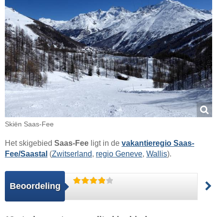
Skiën Saas-Fee
Het skigebied
Saas-Fee
ligt in de
vakantieregio Saas-
Fee/Saastal
(
Zwitserland
,
regio Geneve
,
Wallis
).
Beoordeling