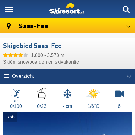
skiresort
Saas-Fee
Skigebied Saas-Fee
1.800 - 3.573 m
Skiën, snowboarden en skivakantie
Overzicht
Liften
km
0/100
0/23
- cm
1/6°C
6
1/56