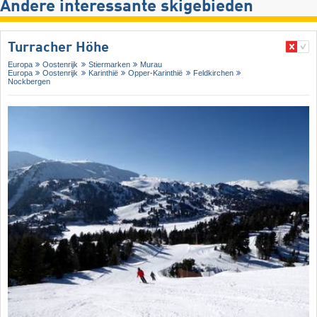
Andere interessante skigebieden
Turracher Höhe
Europa
Oostenrijk
Stiermarken
Murau
Europa
Oostenrijk
Karinthië
Opper-Karinthië
Feldkirchen
Nockbergen