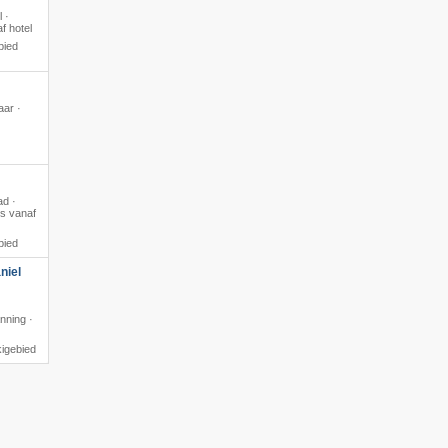
l ·
f hotel
bied
aar ·
ad ·
us vanaf
bied
niel
nning ·
kigebied