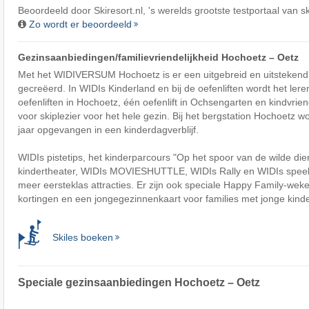
Beoordeeld door
Skiresort.nl
, 's werelds grootste testportaal van s
Zo wordt er beoordeeld
Gezinsaanbiedingen/familievriendelijkheid Hochoetz – Oetz
Met het WIDIVERSUM Hochoetz is er een uitgebreid en uitstekend
gecreëerd. In WIDIs Kinderland en bij de oefenliften wordt het lere
oefenliften in Hochoetz, één oefenlift in Ochsengarten en kindvrien
voor skiplezier voor het hele gezin. Bij het bergstation Hochoetz 
jaar opgevangen in een kinderdagverblijf.
WIDIs pistetips, het kinderparcours "Op het spoor van de wilde di
kindertheater, WIDIs MOVIESHUTTLE, WIDIs Rally en WIDIs speel-
meer eersteklas attracties. Er zijn ook speciale Happy Family-weke
kortingen en een jongegezinnenkaart voor families met jonge kind
Skiles boeken
Speciale gezinsaanbiedingen Hochoetz – Oetz