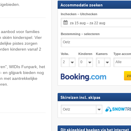
kigebieden.
Accommodatie zoeken
Inchecken – Uitchecken
za 15 aug – za 22 aug
 aanbod voor families
Bestemming – selecteren
n skiën kinderspel. Vier
delijke pistes zorgen
worden kinderen vanaf 2
Volw.
Kinderen
Kamers
Type acco
eren", WIDIs Funpark, het
 en glijpark bieden nog
zo
n met aantrekkelijke
eren.
Skireizen incl. skipas
Skireizen
incl.
skipas
zoeken
Dit skigebied boeken via het internet