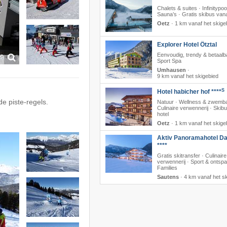
Chalets & suites · Infinitypoo
Sauna’s · Gratis skibus vana
Oetz
·
1 km vanaf het skige
Explorer Hotel Ötztal
Eenvoudig, trendy & betaalb
Sport Spa
Umhausen
·
9 km vanaf het skigebied
S
Hotel habicher hof ****
de piste-regels.
Natuur · Wellness & zwemb
Culinaire verwennerij · Skib
hotel
Oetz
·
1 km vanaf het skige
Aktiv Panoramahotel Da
****
Gratis skitransfer · Culinaire
verwennerij · Sport & ontspa
Families
Sautens
·
4 km vanaf het s