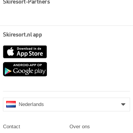
Skiresort-Partners
Skiresort.nl app
App
Store
Google
play
Nederlands
Contact
Over ons