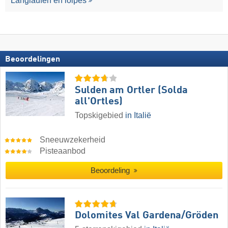
Langlaufen en loipes
Beoordelingen
Sulden am Ortler (Solda
all'Ortles)
Topskigebied
in Italië
Sneeuwzekerheid
Pisteaanbod
Beoordeling
Dolomites Val Gardena/​Gröden