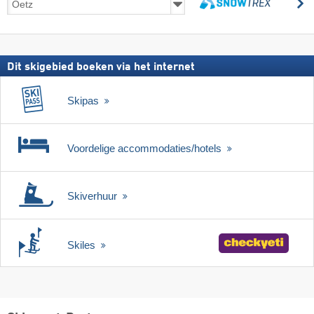
z
incl.
zoeken
skipas
Dit skigebied boeken via het internet
Skipas
Voordelige accommodaties/hotels
Skiverhuur
Skiles