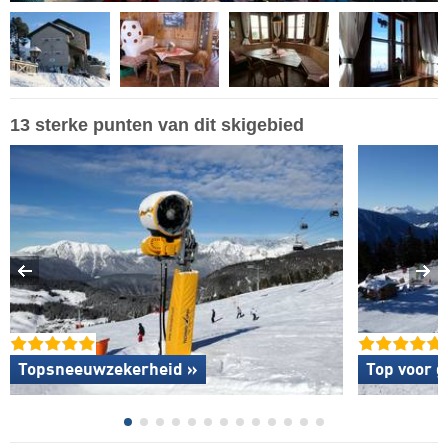
13 sterke punten van dit skigebied
Topsneeuwzekerheid »
Top voor g