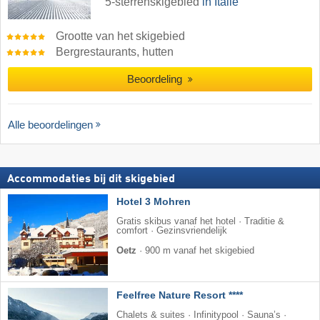
5-sterrenskigebied
in Italië
Grootte van het skigebied
Bergrestaurants, hutten
Beoordeling
Alle beoordelingen
Accommodaties bij dit skigebied
Hotel 3 Mohren
Gratis skibus vanaf het hotel · Traditie &
comfort · Gezinsvriendelijk
Oetz
·
900 m vanaf het skigebied
Feelfree Nature Resort ****
Chalets & suites · Infinitypool · Sauna’s ·