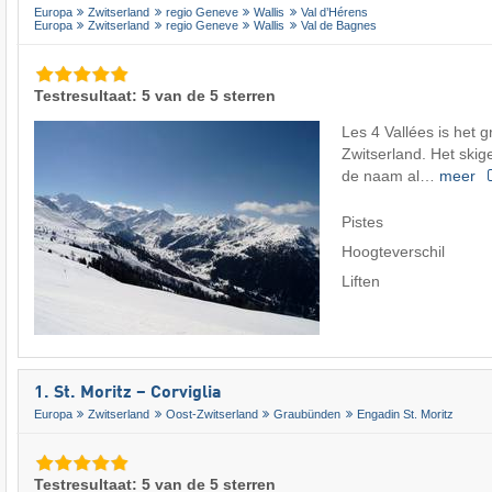
Europa
Zwitserland
regio Geneve
Wallis
Val d’Hérens
Europa
Zwitserland
regio Geneve
Wallis
Val de Bagnes
Testresultaat: 5 van de 5 sterren
Les 4 Vallées is het 
Zwitserland. Het skige
de naam al…
meer
Pistes
Hoogteverschil
Liften
1. St. Moritz – Corviglia
Europa
Zwitserland
Oost-Zwitserland
Graubünden
Engadin St. Moritz
Testresultaat: 5 van de 5 sterren