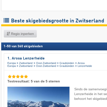
Beste skigebiedsgrootte in Zwitserland
Regio inperken
1
-
50
van
360
skigebieden
1. Arosa Lenzerheide
Europa
Zwitserland
Oost-Zwitserland
Graubünden
Arosa
Europa
Zwitserland
Oost-Zwitserland
Graubünden
Lenzerheide
Testresultaat: 5 van de 5 sterren
Sinds de samenvoegi
Lenzerheide in het s
behoort het skigebi