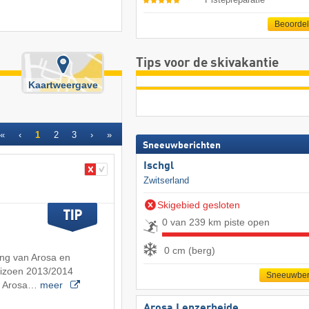
Beoorde
Tips voor de skivakantie
Kaartweergave
«
‹
1
2
3
›
»
Sneeuwberichten
Ischgl
Zwitserland
Skigebied gesloten
0 van 239 km piste open
0 cm (berg)
ng van Arosa en
eizoen 2013/2014
Sneeuwber
ed Arosa…
meer
Arosa Lenzerheide