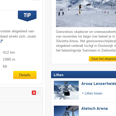
grootste skigebied van
Grenzeloos skiplezier en sneeuwzekerh
bied strekt zich, zoals
van november tot begin mei beleef je in
Silvretta Arena. Het grensoverschrijden
skigebied verbindt Ischgl in Oostenrijk 
het belastingvrije Samnaun in Zwitserla
412 km
Naar het skigebi
1980 m
68
Details
Liften
Arosa Lenzerheid
Liften tonen
Aletsch Arena