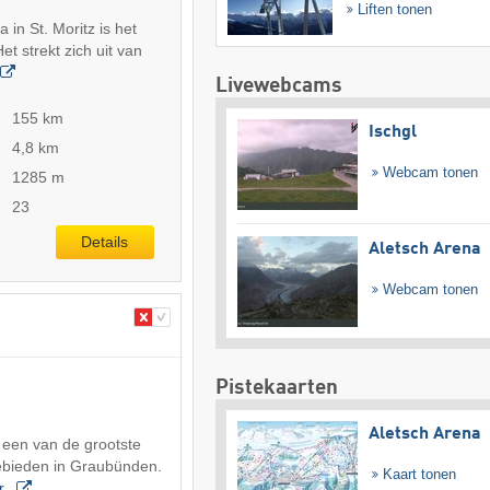
Liften tonen
 in St. Moritz is het
et strekt zich uit van
Livewebcams
155 km
Ischgl
4,8 km
Webcam tonen
1285 m
23
Details
Aletsch Arena
Webcam tonen
Pistekaarten
Aletsch Arena
 een van de grootste
ebieden in Graubünden.
Kaart tonen
r