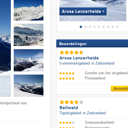
Arosa Lenzerheide
Beoordelingen
Arosa Lenzerheide
5-sterrenskigebied
in Zwitserland
Grootte van het skigebied
Pisteaanbod
Beoorde
 testportaal van
Bellwald
Topskigebied
in Zwitserland
Sneeuwzekerheid
Pistepreparatie