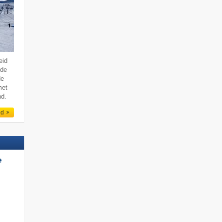
eid
 de
de
met
nd.
ed
e