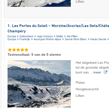
Liften
1. Les Portes du Soleil – Morzine/​Avoriaz/​Les Gets/​Châte
Champéry
Europa
Zwitserland
regio Geneve
Wallis
Val d’Illiez
Europa
Frankrijk
Auvergne-Rhône-Alpes
Savoie Mont Blanc
Haute-Savoie
Testresultaat: 5 van de 5 sterren
Het skigebied Les Por
tot de grootste skige
kunt van…
meer
Pistes
Hoogteverschil
Liften