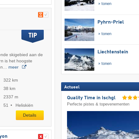
tonen
Pyhrn-Priel
tonen
Liechtenstein
ende skigebied aan de
n is het hoogste
tonen
pen…
meer
322 km
Actueel
38 km
2337 m
Quality Time in Ischgl
Perfecte pistes & topevenementen
51
Heliskiën
Details
hyon