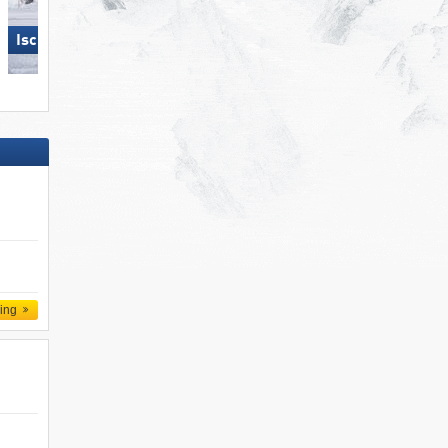
Ischgl
Elm im Sernftal
ling