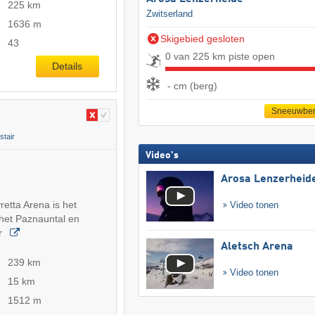
225 km
Zwitserland
1636 m
Skigebied gesloten
43
0 van 225 km piste open
Details
- cm (berg)
Sneeuwber
tair
Video's
Arosa Lenzerheid
vretta Arena is het
Video tonen
 het Paznauntal en
r
Aletsch Arena
239 km
Video tonen
15 km
1512 m