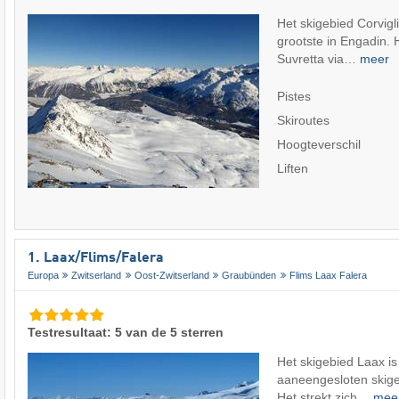
Het skigebied Corviglia
grootste in Engadin. H
Suvretta via…
meer
Pistes
Skiroutes
Hoogteverschil
Liften
1. Laax/​Flims/​Falera
Europa
Zwitserland
Oost-Zwitserland
Graubünden
Flims Laax Falera
Testresultaat: 5 van de 5 sterren
Het skigebied Laax is
aaneengesloten skig
Het strekt zich…
mee