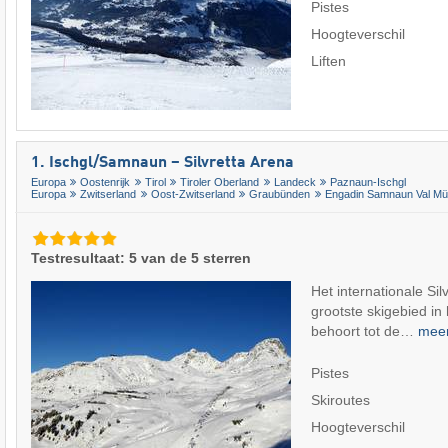
Pistes
Hoogteverschil
Liften
1. Ischgl/​Samnaun – Silvretta Arena
Europa
Oostenrijk
Tirol
Tiroler Oberland
Landeck
Paznaun-Ischgl
Europa
Zwitserland
Oost-Zwitserland
Graubünden
Engadin Samnaun Val Müs
Testresultaat: 5 van de 5 sterren
Het internationale Sil
grootste skigebied in
behoort tot de…
mee
Pistes
Skiroutes
Hoogteverschil