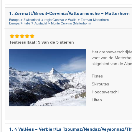
1. Zermatt/​Breuil-Cervinia/​Valtournenche – Matterhorn
Europa
Zwitserland
regio Geneve
Wallis
Zermatt-Matterhorn
Europa
Italië
Aostadal
Monte Cervino (Matterhorn)
Testresultaat: 5 van de 5 sterren
Het grensoverschrijd
voet van de Matterhor
skigebied van de Al
Pistes
Skiroutes
Hoogteverschil
Liften
1. 4 Vallées – Verbier/​La Tzoumaz/​Nendaz/​Veysonnaz/​T