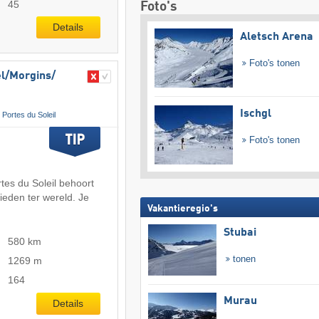
45
Foto's
Details
Aletsch Arena
Foto's tonen
l/​Morgins/​
Ischgl
Portes du Soleil
Foto's tonen
tes du Soleil behoort
bieden ter wereld. Je
Vakantieregio's
Stubai
580 km
tonen
1269 m
164
Murau
Details