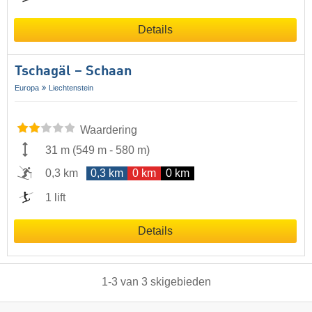
Details
Tschagäl – Schaan
Europa
Liechtenstein
Waardering
31 m
(
549 m
-
580 m
)
0,3 km
0,3 km
0 km
0 km
1 lift
Details
1
-
3
van
3
skigebieden