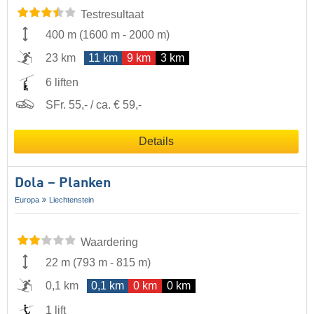
Testresultaat
400 m
(
1600 m
-
2000 m
)
23 km
11 km
9 km
3 km
6 liften
SFr. 55,- / ca. € 59,-
Details
Dola – Planken
Europa
Liechtenstein
Waardering
22 m
(
793 m
-
815 m
)
0,1 km
0,1 km
0 km
0 km
1 lift