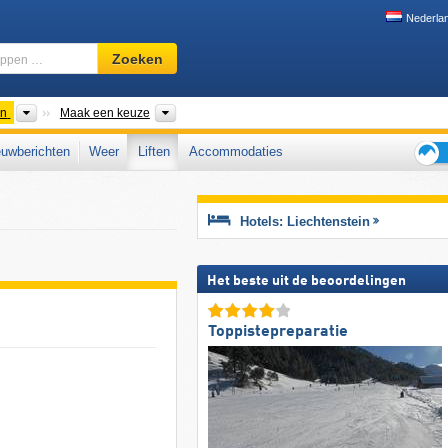
Nederla
Skigebied,
Zoeken
regio,
begrippen
…
Landen
Bergketen
in
Maak een keuze
uwberichten
Weer
Liften
Accommodaties
Tips
voor
de
Hotels: Liechtenstein
skiva
Het beste uit de beoordelingen
Toppistepreparatie