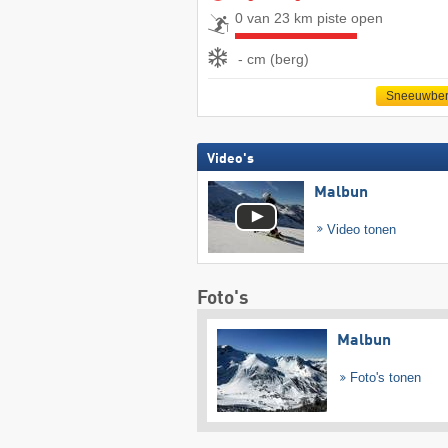
0 van 23 km piste open
- cm (berg)
Sneeuwber
Video's
Malbun
Video tonen
Foto's
Malbun
Foto's tonen