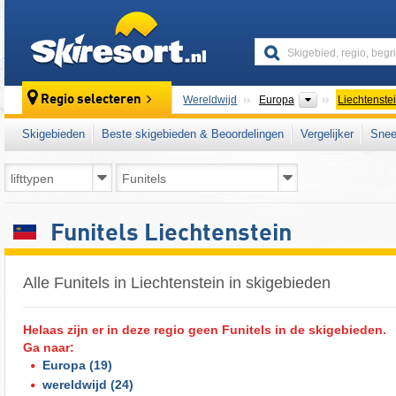
skiresort
Continenten
Regio selecteren
Wereldwijd
Europa
Liechtenste
Skigebieden
Beste skigebieden & Beoordelingen
Vergelijker
Snee
Funitels Liechtenstein
Alle Funitels in Liechtenstein in skigebieden
Helaas zijn er in deze regio geen Funitels in de skigebieden.
Ga naar:
Europa
(19)
wereldwijd
(24)