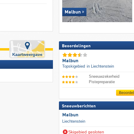
Malbun
Beoordelingen
Kaartweergave
Malbun
Topskigebied
in Liechtenstein
Sneeuwzekerheid
Pistepreparatie
Beoorde
Sneeuwberichten
Malbun
Liechtenstein
Skigebied gesloten