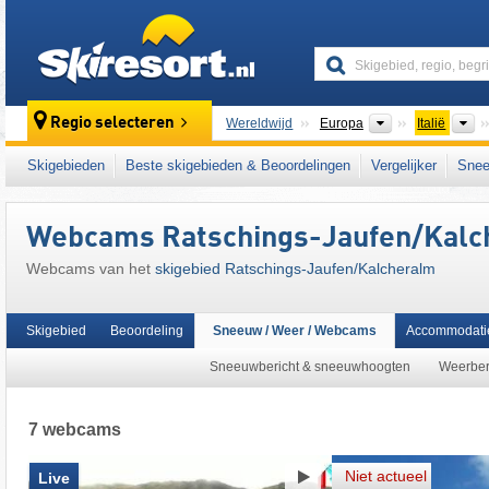
skiresort
Continenten
L
Regio selecteren
Wereldwijd
Europa
Italië
Dit skigebied ligt ook in:
Südtirol Skiarena
,
S
Skigebieden
Beste skigebieden & Beoordelingen
Vergelijker
Snee
centrale deel van de oostelijke Alpen
,
Zuid-
Webcams Ratschings-Jaufen/​Kal
Webcams van het
skigebied Ratschings-Jaufen/​Kalcheralm
Skigebied
Beoordeling
Sneeuw / Weer / Webcams
Accommodati
Sneeuwbericht & sneeuwhoogten
Weerber
7 webcams
Niet actueel
Live