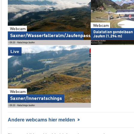
Webcam
Webcam
Dalstation gondelbaan
Saxner/Wasserfalleralm/Jaufenpass/Oosten
Jaufen (1.294 m)
Live
Webcam
Saxner/Innerratschings
Andere webcams hier melden