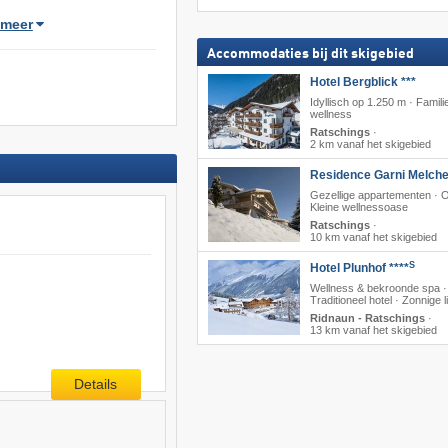
meer
Accommodaties bij dit skigebied
Hotel Bergblick ***
Idyllisch op 1.250 m · Famili
wellness
Ratschings
·
2 km vanaf het skigebied
Residence Garni Melche
Gezellige appartementen · On
Kleine wellnessoase
Ratschings
·
10 km vanaf het skigebied
S
Hotel Plunhof ****
Wellness & bekroonde spa ·
Traditioneel hotel · Zonnige l
Ridnaun - Ratschings
·
13 km vanaf het skigebied
Details