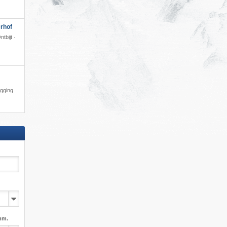
rhof
tbijt ·
igging
mm.