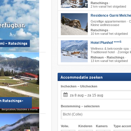
Ratschings
·
2 km vanaf het skigebied
Residence Garni Melche
Gezellige appartementen · On
Kleine wellnessoase
Ratschings
·
10 km vanaf het skigebied
S
Hotel Plunhof ****
 m) – Ratschings
Wellness & bekroonde spa ·
Traditioneel hotel · Zonnige l
Ridnaun - Ratschings
·
13 km vanaf het skigebied
Accommodatie zoeken
Inchecken – Uitchecken
za 8 aug – za 15 aug
n Ratschings-
Bestemming – selecteren
Volw.
Kinderen
Kamers
Type acco