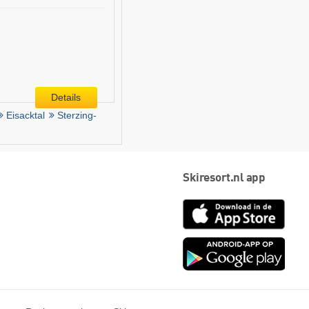
Details
Eisacktal
Sterzing-
Skiresort.nl app
App
Store
Goog
play