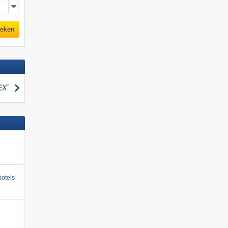
eken
zoeken
otels