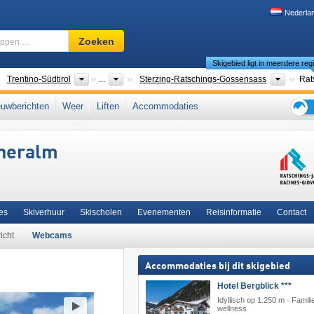
Nederla
Skigebied,
Zoeken
regio,
Skigebied ligt in meerdere reg
begrippen
…
anden
Regio's
Toerist
Trentino-Südtirol
...
Sterzing-Ratschings-Gossensass
tubaier Alpen
,
Bozen
,
Noordoost-Italië
,
Italiaanse Alpen
,
Noord-Italië
,
uwberichten
Weer
Liften
Accommodaties
Europa
,
oostelijk deel van de Alpen
,
Alpen
,
Europese Unie
Tips
voor
cheralm
de
skiva
es
Skiverhuur
Skischolen
Evenementen
Reisinformatie
Contact
icht
Webcams
Accommodaties bij dit skigebied
Hotel Bergblick ***
Idyllisch op 1.250 m · Famili
wellness