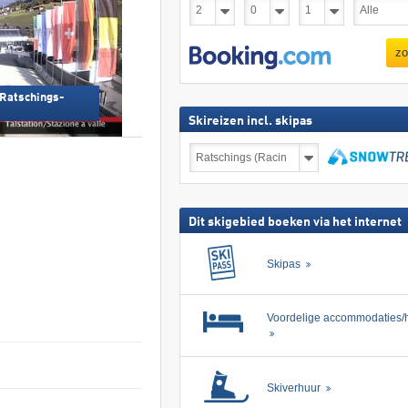
zo
 Ratschings-
Skireizen incl. skipas
Skireizen
incl.
skipas
zoeken
Dit skigebied boeken via het internet
Skipas
Voordelige accommodaties/h
Skiverhuur