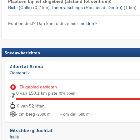
Plaatsen bij het skigebied (afstand tot centrum):
Bichl (Colle)
(0,2 km),
Innerratschings (Racines di Dentro)
(1 km),
Fout ontdekt? Dan kunt u deze hier
melden
Sneeuwberichten
Zillertal Arena
Oostenrijk
Skigebied gesloten
0 van 150,1 km piste
(0% open)
0 van 52 liften
- cm berg
- cm dal
(2500 m)
(580 m)
Gitschberg Jochtal
Italië