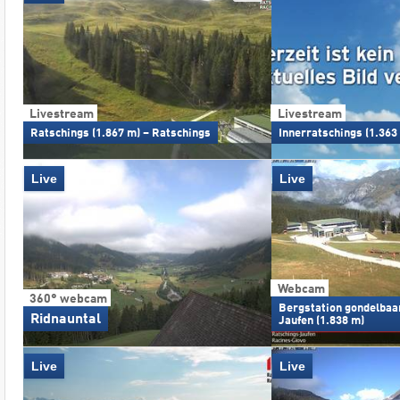
Livestream
Livestream
Ratschings (1.867 m) – Ratschings
Innerratschings (1.363
Live
Live
Webcam
360° webcam
Bergstation gondelbaa
Ridnauntal
Jaufen (1.838 m)
Live
Live