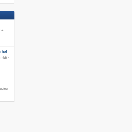
e &
rhof
tbijt ·
igging