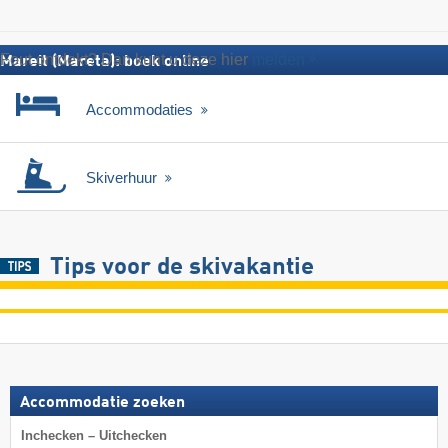
Fout ontdekt? Dan kunt u deze hier
melden
Mareit (Mareta): boek online
Accommodaties
Skiverhuur
Tips voor de skivakantie
Accommodatie zoeken
Inchecken – Uitchecken