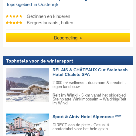
Topskigebied
in Oostenrijk
Gezinnen en kinderen
Bergrestaurants, hutten
Beoordeling
Tophotels voor de wintersport
RELAIS & CHÂTEAUX Gut Steinbach
Hotel Chalets SPA
2.000 m² wellness · duurzaam & creatief ·
eigen landbouw
Reit im Winkl
·
5 km vanaf het skigebied
Steinplatte Winklmoosalm – Waidring/​Reit
im Winkl
Sport & Aktiv Hotel Alpenrose ****
DIRECT aan de piste · Casual &
comfortabel voor het hele gezin