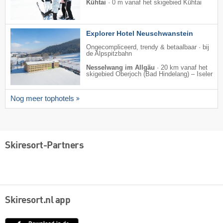
Kühtai
·
0 m vanaf het skigebied Kühtai
Explorer Hotel Neuschwanstein
Ongecompliceerd, trendy & betaalbaar · bij
de Alpspitzbahn
Nesselwang im Allgäu
·
20 km vanaf het
skigebied Oberjoch (Bad Hindelang) – Iseler
Nog meer tophotels
Skiresort-Partners
Skiresort.nl app
App