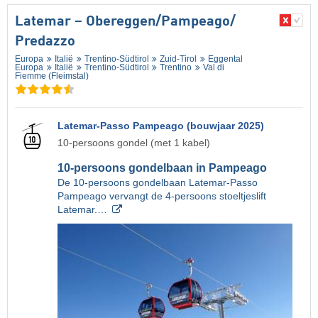
Latemar – Obereggen/​Pampeago/​
Predazzo
Europa
Italië
Trentino-Südtirol
Zuid-Tirol
Eggental
Europa
Italië
Trentino-Südtirol
Trentino
Val di
Fiemme (Fleimstal)
Latemar-Passo Pampeago (bouwjaar 2025)
10-persoons gondel (met 1 kabel)
10-persoons gondelbaan in Pampeago
De 10-persoons gondelbaan Latemar-Passo
Pampeago vervangt de 4-persoons stoeltjeslift
Latemar.…