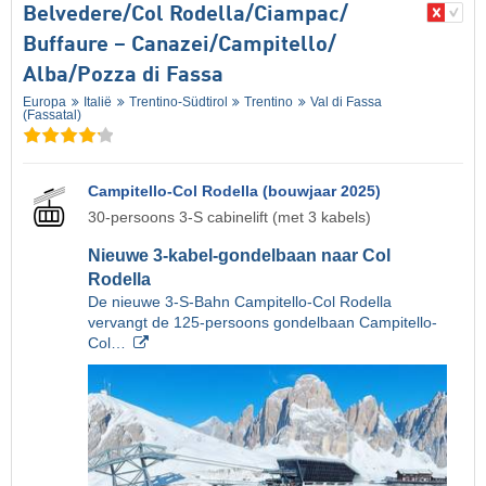
Belvedere/​Col Rodella/​Ciampac/​
Buffaure – Canazei/​Campitello/​
Alba/​Pozza di Fassa
Europa
Italië
Trentino-Südtirol
Trentino
Val di Fassa
(Fassatal)
Campitello-Col Rodella (bouwjaar 2025)
30-persoons 3-S cabinelift (met 3 kabels)
Nieuwe 3-kabel-gondelbaan naar Col
Rodella
De nieuwe 3-S-Bahn Campitello-Col Rodella
vervangt de 125-persoons gondelbaan Campitello-
Col…