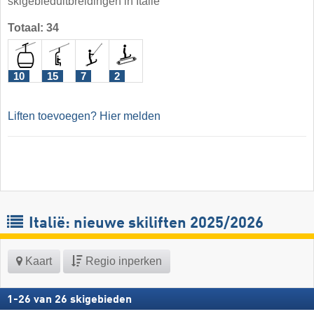
skigebieduitbreidingen in Italië
Totaal: 34
10
15
7
2
Liften toevoegen? Hier melden
Italië: nieuwe skiliften 2025/2026
Kaart
Regio inperken
1
-
26
van
26
skigebieden