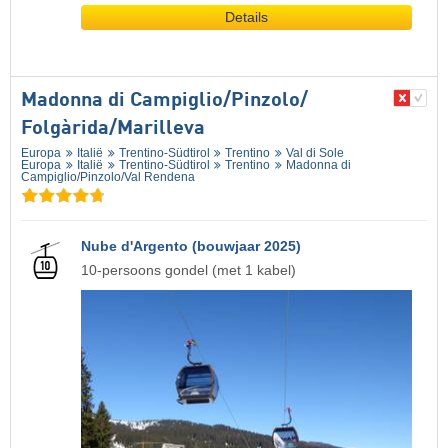
Details
Madonna di Campiglio/​Pinzolo/​
Folgàrida/​Marilleva
Europa
Italië
Trentino-Südtirol
Trentino
Val di Sole
Europa
Italië
Trentino-Südtirol
Trentino
Madonna di
Campiglio/​Pinzolo/​Val Rendena
Nube d'Argento (bouwjaar 2025)
10-persoons gondel (met 1 kabel)