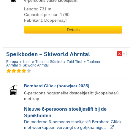
4-persoons vaste stoeltjeslift
Lengte: 731 m
Capaciteit per uur: 1790
Fabrikant: Doppelmayr
Details
Speikboden – Skiworld Ahrntal
Europa
Italië
Trentino-Südtirol
Zuid-Tirol
Tauferer
Ahrntal
Skiworld Ahrntal
Bernhard Glück (bouwjaar 2025)
6-persoons hogesnelheidsstoeltjeslift (koppelbaar)
met kap
Nieuwe 6-persoons stoeltjeslift bij de
Speikboden
De moderne 6-persoons stoeltjeslift Bernhard Glück
met weerkappen vervangt de gelijknamige…