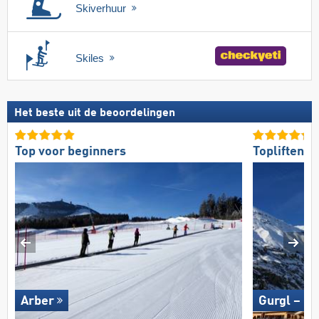
Skiverhuur
Skiles
Het beste uit de beoordelingen
Top voor beginners
Topliften
Arber
Gurgl – O