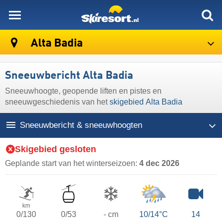
skiresort
Alta Badia
Sneeuwbericht Alta Badia
Sneeuwhoogte, geopende liften en pistes en
sneeuwgeschiedenis van het
skigebied Alta Badia
Sneeuwbericht & sneeuwhoogten
Skigebied gesloten
Geplande start van het winterseizoen:
4 dec 2026
km
0/130
0/53
- cm
10/14°C
14