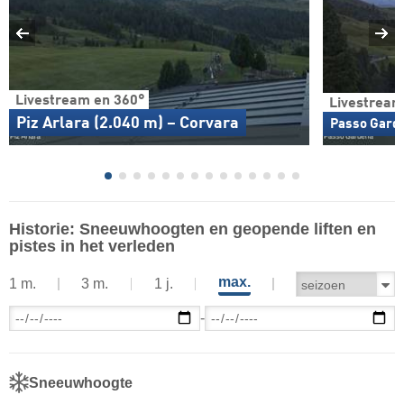
Livestream en 360°
Livestream
Piz Arlara (2.040 m) – Corvara
Passo Garde
Historie: Sneeuwhoogten en geopende liften en
pistes in het verleden
max.
1 m.
3 m.
1 j.
-
Sneeuwhoogte