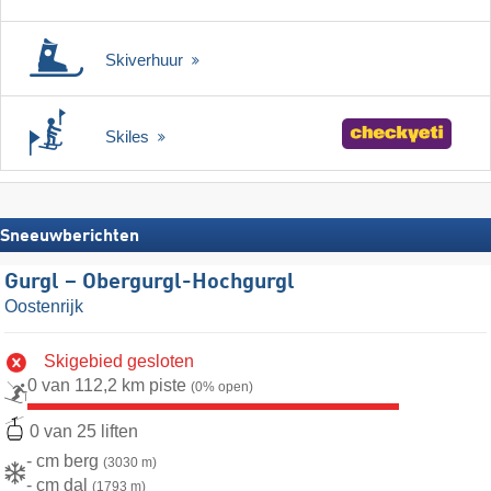
Skiverhuur
Skiles
Sneeuwberichten
Gurgl – Obergurgl-Hochgurgl
Oostenrijk
Skigebied gesloten
0 van 112,2 km piste
(0% open)
0 van 25 liften
- cm berg
(3030 m)
- cm dal
(1793 m)