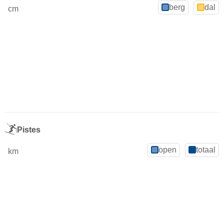
berg
dal
cm
Pistes
open
totaal
km