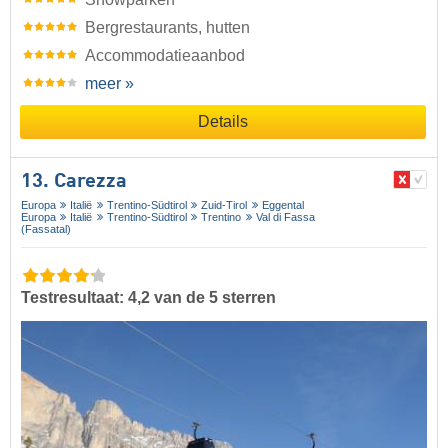
Bergrestaurants, hutten
Accommodatieaanbod
meer »
Details
13. Carezza
Europa
Italië
Trentino-Südtirol
Zuid-Tirol
Eggental
Europa
Italië
Trentino-Südtirol
Trentino
Val di Fassa
(Fassatal)
Testresultaat: 4,2 van de 5 sterren