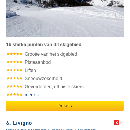
16 sterke punten van dit skigebied
Grootte van het skigebied
Pisteaanbod
Liften
Sneeuwzekerheid
Gevorderden, off-piste skiërs
meer »
Details
6. Livigno
Europa
Italië
Lombardije
Valtellina (Veltlin)
Alta Valtellina