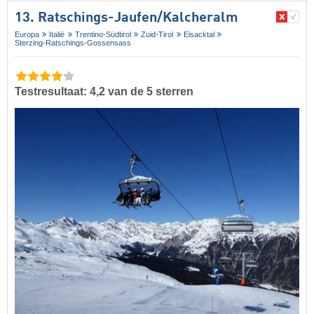
13. Ratschings-Jaufen/​Kalcheralm
Europa
Italië
Trentino-Südtirol
Zuid-Tirol
Eisacktal
Sterzing-Ratschings-Gossensass
Testresultaat: 4,2 van de 5 sterren