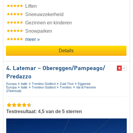
Liften
Sneeuwzekerheid
Gezinnen en kinderen
Snowparken
meer »
Details
4. Latemar – Obereggen/​Pampeago/​
Predazzo
Europa
Italië
Trentino-Südtirol
Zuid-Tirol
Eggental
Europa
Italië
Trentino-Südtirol
Trentino
Val di Fiemme
(Fleimstal)
Testresultaat: 4,5 van de 5 sterren