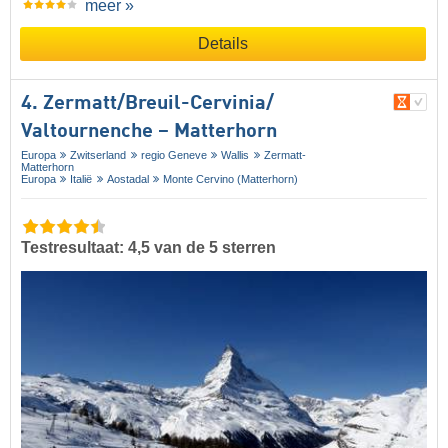
meer »
Details
4. Zermatt/​Breuil-Cervinia/​
Valtournenche – Matterhorn
Europa
Zwitserland
regio Geneve
Wallis
Zermatt-
Matterhorn
Europa
Italië
Aostadal
Monte Cervino (Matterhorn)
Testresultaat: 4,5 van de 5 sterren