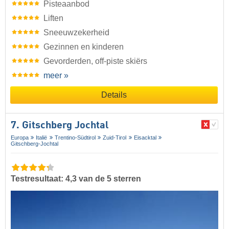
Pisteaanbod
Liften
Sneeuwzekerheid
Gezinnen en kinderen
Gevorderden, off-piste skiërs
meer »
Details
7. Gitschberg Jochtal
Europa
Italië
Trentino-Südtirol
Zuid-Tirol
Eisacktal
Gitschberg-Jochtal
Testresultaat: 4,3 van de 5 sterren