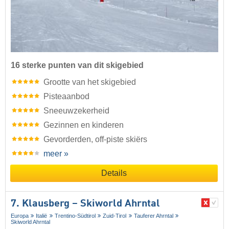
16 sterke punten van dit skigebied
Grootte van het skigebied
Pisteaanbod
Sneeuwzekerheid
Gezinnen en kinderen
Gevorderden, off-piste skiërs
meer »
Details
7. Klausberg – Skiworld Ahrntal
Europa
Italië
Trentino-Südtirol
Zuid-Tirol
Tauferer Ahrntal
Skiworld Ahrntal