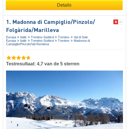
Details
1. Madonna di Campiglio/​Pinzolo/​
Folgàrida/​Marilleva
Europa
Italië
Trentino-Südtirol
Trentino
Val di Sole
Europa
Italië
Trentino-Südtirol
Trentino
Madonna di
Campiglio/​Pinzolo/​Val Rendena
Testresultaat: 4,7 van de 5 sterren