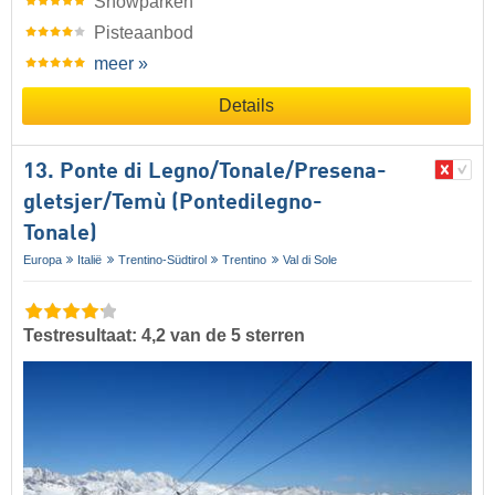
Snowparken
Pisteaanbod
meer »
Details
13. Ponte di Legno/​​Tonale/​​Presena-
gletsjer/​​Temù (Pontedilegno-
Tonale)
Europa
Italië
Trentino-Südtirol
Trentino
Val di Sole
Testresultaat: 4,2 van de 5 sterren