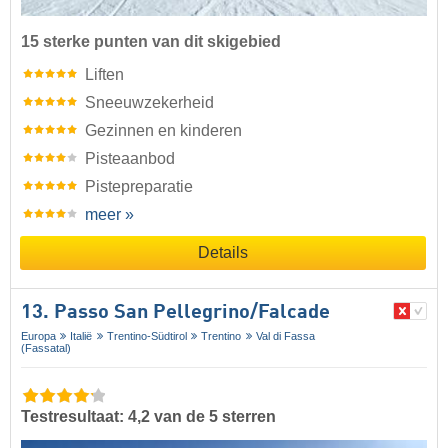
15 sterke punten van dit skigebied
Liften
Sneeuwzekerheid
Gezinnen en kinderen
Pisteaanbod
Pistepreparatie
meer »
Details
13. Passo San Pellegrino/​Falcade
Europa
Italië
Trentino-Südtirol
Trentino
Val di Fassa
(Fassatal)
Testresultaat: 4,2 van de 5 sterren