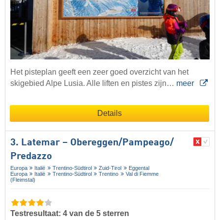
Het pisteplan geeft een zeer goed overzicht van het
skigebied Alpe Lusia. Alle liften en pistes zijn…
meer
Details
3. Latemar – Obereggen/​Pampeago/​
Predazzo
Europa
Italië
Trentino-Südtirol
Zuid-Tirol
Eggental
Europa
Italië
Trentino-Südtirol
Trentino
Val di Fiemme
(Fleimstal)
Testresultaat: 4 van de 5 sterren