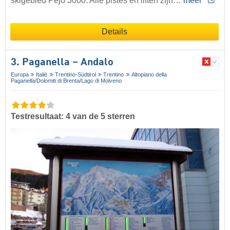
skigebied Pejo 3000. Alle pistes en liften zijn…
meer
Details
3. Paganella – Andalo
Europa
Italië
Trentino-Südtirol
Trentino
Altopiano della
Paganella/​Dolomiti di Brenta/​Lago di Molveno
Testresultaat: 4 van de 5 sterren