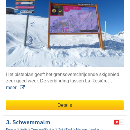
Het pisteplan geeft het grensoverschrijdende skigebied
zeer goed weer. De verbinding tussen La Rosière…
meer
Details
3. Schwemmalm
Europa
Italië
Trentino-Südtirol
Zuid-Tirol
Meraner Land