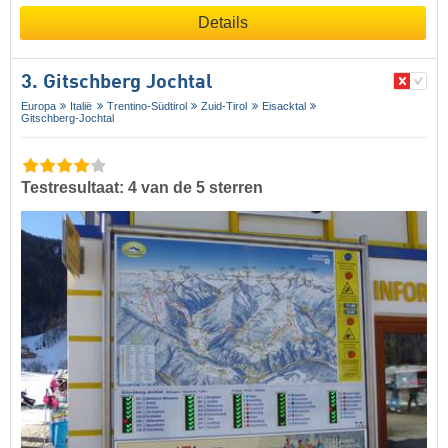
Details
3. Gitschberg Jochtal
Europa
Italië
Trentino-Südtirol
Zuid-Tirol
Eisacktal
Gitschberg-Jochtal
Testresultaat: 4 van de 5 sterren