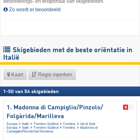
beoordelings- en testportaal van skigebieden.
Zo wordt er beoordeeld
Skigebieden met de beste oriëntatie in
Italië
Kaart
Regio inperken
1
-
50
van
54
skigebieden
1. Madonna di Campiglio/​Pinzolo/​
Folgàrida/​Marilleva
Europa
Italië
Trentino-Südtirol
Trentino
Val di Sole
Europa
Italië
Trentino-Südtirol
Trentino
Madonna di
Campiglio/​Pinzolo/​Val Rendena