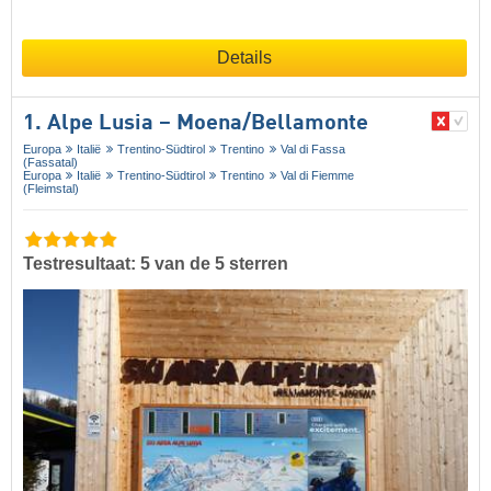
Details
1. Alpe Lusia – Moena/​Bellamonte
Europa
Italië
Trentino-Südtirol
Trentino
Val di Fassa
(Fassatal)
Europa
Italië
Trentino-Südtirol
Trentino
Val di Fiemme
(Fleimstal)
Testresultaat: 5 van de 5 sterren