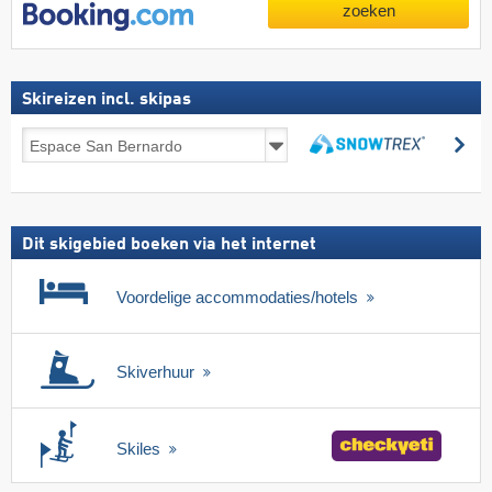
zoeken
Skireizen incl. skipas
Skireizen
zo
incl.
zoeken
skipas
Dit skigebied boeken via het internet
Voordelige accommodaties/hotels
Skiverhuur
Skiles