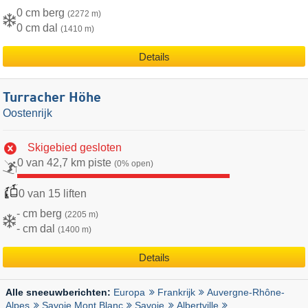
0 cm berg
(2272 m)
0 cm dal
(1410 m)
Details
Turracher Höhe
Oostenrijk
Skigebied gesloten
0 van 42,7 km piste
(0% open)
0 van 15 liften
- cm berg
(2205 m)
- cm dal
(1400 m)
Details
Europa
Frankrijk
Auvergne-Rhône-
Alle sneeuwberichten:
Alpes
Savoie Mont Blanc
Savoie
Albertville