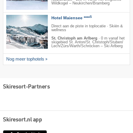
Wildkogel – Neukirchen/​Bramberg
S
Hotel Maiensee ****
Direct aan de piste in toplocatie · Skiën &
wellness
St. Christoph am Arlberg
·
0 m vanaf het
skigebied St. Anton/​St. Christoph/​Stuben/​
Lech/​Zürs/​Warth/​Schröcken – Ski Arlberg
Nog meer tophotels
Skiresort-Partners
Skiresort.nl app