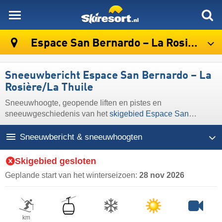
skiresort
Espace San Bernardo – La Rosière/​La Thuile
Sneeuwbericht Espace San Bernardo – La
Rosière/​La Thuile
Sneeuwhoogte, geopende liften en pistes en
sneeuwgeschiedenis van het
skigebied Espace San
Bernardo – La Rosière/​La Thuile
Sneeuwbericht & sneeuwhoogten
Skigebied gesloten
Geplande start van het winterseizoen:
28 nov 2026
km