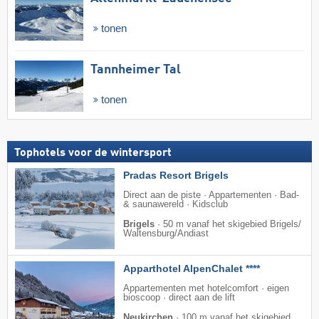
tonen
Tannheimer Tal
tonen
Tophotels voor de wintersport
Pradas Resort Brigels
Direct aan de piste · Appartementen · Bad-
& saunawereld · Kidsclub
Brigels
·
50 m vanaf het skigebied Brigels/​
Waltensburg/​Andiast
Apparthotel AlpenChalet ****
Appartementen met hotelcomfort · eigen
bioscoop · direct aan de lift
Neukirchen
·
100 m vanaf het skigebied