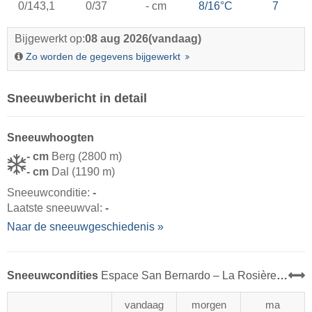
0/143,1
0/37
- cm
8/16°C
7
Bijgewerkt op:
08 aug 2026
(vandaag)
Zo worden de gegevens bijgewerkt
Sneeuwbericht in detail
Sneeuwhoogten
- cm
Berg (2800 m)
- cm
Dal (1190 m)
Sneeuwconditie:
-
Laatste sneeuwval:
-
Naar de sneeuwgeschiedenis »
Sneeuwcondities
Espace San Bernardo – La Rosière/​La Thuile
vandaag
morgen
ma