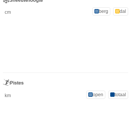
Sneeuwhoogte
berg
dal
cm
Pistes
open
totaal
km