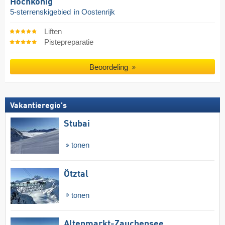
Hochkönig
5-sterrenskigebied
in Oostenrijk
Liften
Pistepreparatie
Beoordeling
Vakantieregio's
Stubai
tonen
Ötztal
tonen
Altenmarkt-Zauchensee