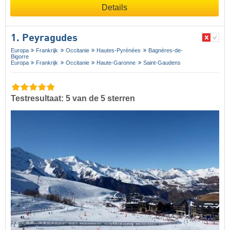
Details
1. Peyragudes
Europa
Frankrijk
Occitanie
Hautes-Pyrénées
Bagnères-de-
Bigorre
Europa
Frankrijk
Occitanie
Haute-Garonne
Saint-Gaudens
Testresultaat: 5 van de 5 sterren