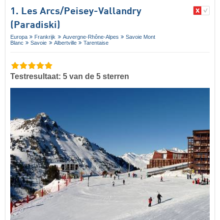
1. Les Arcs/​Peisey-Vallandry
(Paradiski)
Europa
Frankrijk
Auvergne-Rhône-Alpes
Savoie Mont
Blanc
Savoie
Albertville
Tarentaise
Testresultaat: 5 van de 5 sterren