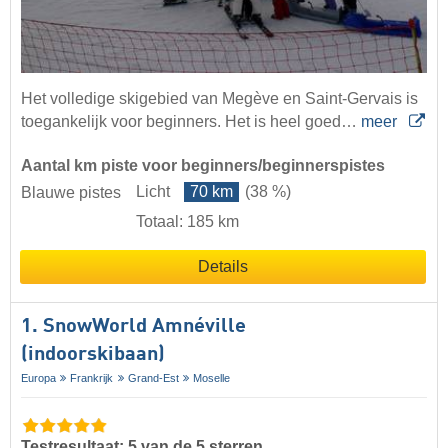
Het volledige skigebied van Megève en Saint-Gervais is
toegankelijk voor beginners. Het is heel goed…
meer
Aantal km piste voor beginners/beginnerspistes
Licht
70 km
(38 %)
Blauwe pistes
Totaal: 185 km
Details
1. SnowWorld Amnéville
(indoorskibaan)
Europa
Frankrijk
Grand-Est
Moselle
Testresultaat: 5 van de 5 sterren