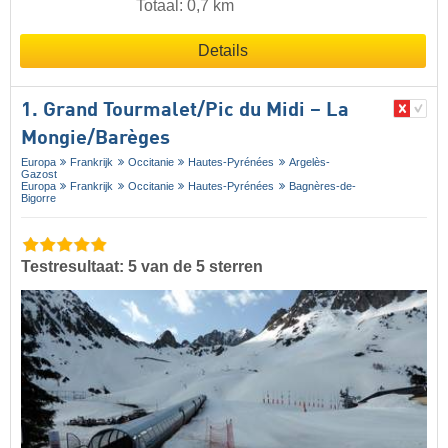
Totaal: 0,7 km
Details
1. Grand Tourmalet/​Pic du Midi – La
Mongie/​Barèges
Europa
Frankrijk
Occitanie
Hautes-Pyrénées
Argelès-
Gazost
Europa
Frankrijk
Occitanie
Hautes-Pyrénées
Bagnères-de-
Bigorre
Testresultaat: 5 van de 5 sterren