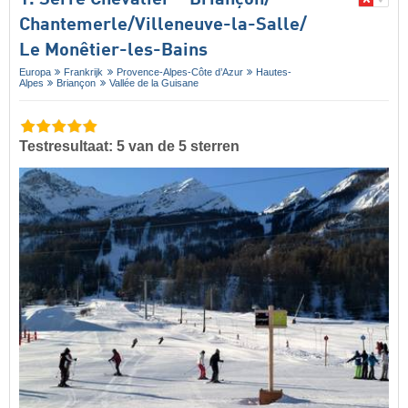
1. Serre Chevalier – Briançon/​
Chantemerle/​Villeneuve-la-Salle/​
Le Monêtier-les-Bains
Europa
Frankrijk
Provence-Alpes-Côte d’Azur
Hautes-
Alpes
Briançon
Vallée de la Guisane
Testresultaat: 5 van de 5 sterren