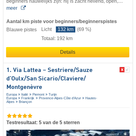
beginners nauwelijks zijn: hij is zacht hellend, open,…
meer
Aantal km piste voor beginners/beginnerspistes
Licht
132 km
(69 %)
Blauwe pistes
Totaal: 192 km
Details
1. Via Lattea – Sestriere/​Sauze
d’Oulx/​San Sicario/​Claviere/​
Montgenèvre
Europa
Italië
Piemont
Turijn
Europa
Frankrijk
Provence-Alpes-Côte d’Azur
Hautes-
Alpes
Briançon
Testresultaat: 5 van de 5 sterren