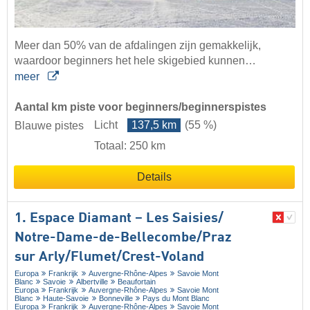
Meer dan 50% van de afdalingen zijn gemakkelijk,
waardoor beginners het hele skigebied kunnen…
meer
Aantal km piste voor beginners/beginnerspistes
Licht
137,5 km
(55 %)
Blauwe pistes
Totaal: 250 km
Details
1. Espace Diamant – Les Saisies/​
Notre-Dame-de-Bellecombe/​Praz
sur Arly/​Flumet/​Crest-Voland
Europa
Frankrijk
Auvergne-Rhône-Alpes
Savoie Mont
Blanc
Savoie
Albertville
Beaufortain
Europa
Frankrijk
Auvergne-Rhône-Alpes
Savoie Mont
Blanc
Haute-Savoie
Bonneville
Pays du Mont Blanc
Europa
Frankrijk
Auvergne-Rhône-Alpes
Savoie Mont