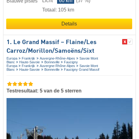
Licht
60 km
(57 %)
Blauwe pistes
Totaal: 105 km
Details
1. Le Grand Massif – Flaine/​Les
Carroz/​Morillon/​Samoëns/​Sixt
Europa
Frankrijk
Auvergne-Rhône-Alpes
Savoie Mont
Blanc
Haute-Savoie
Bonneville
Faucigny
Europa
Frankrijk
Auvergne-Rhône-Alpes
Savoie Mont
Blanc
Haute-Savoie
Bonneville
Faucigny Grand Massif
Testresultaat: 5 van de 5 sterren