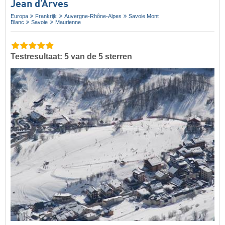
Jean d’Arves
Europa
Frankrijk
Auvergne-Rhône-Alpes
Savoie Mont
Blanc
Savoie
Maurienne
Testresultaat: 5 van de 5 sterren