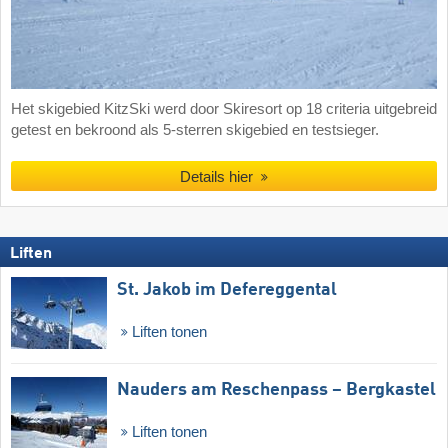
Het skigebied KitzSki werd door Skiresort op 18 criteria uitgebreid
getest en bekroond als 5-sterren skigebied en testsieger.
Details hier
Liften
St. Jakob im Defereggental
Liften tonen
Nauders am Reschenpass – Bergkastel
Liften tonen