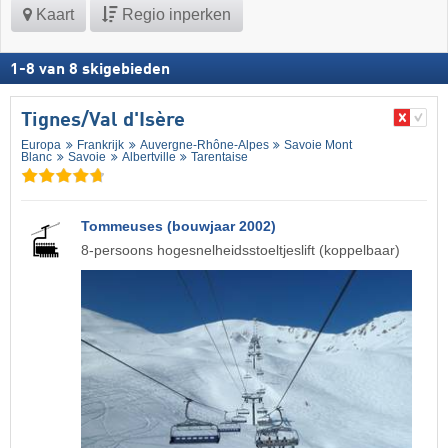
Kaart
Regio inperken
1
-
8
van
8
skigebieden
Tignes/​Val d'Isère
Europa
Frankrijk
Auvergne-Rhône-Alpes
Savoie Mont
Blanc
Savoie
Albertville
Tarentaise
Tommeuses (bouwjaar 2002)
8-persoons hogesnelheidsstoeltjeslift (koppelbaar)