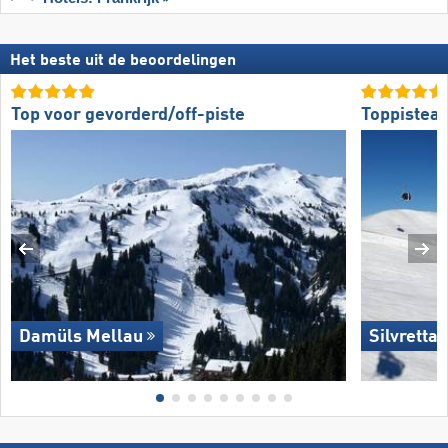
Het beste uit de beoordelingen
Top voor gevorderd/off-piste
Toppistea
Damüls Mellau
Silvretta