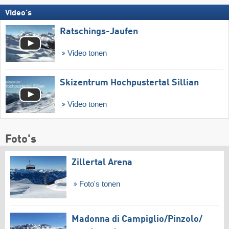
Video's
Ratschings-Jaufen
Video tonen
Skizentrum Hochpustertal Sillian
Video tonen
Foto's
Zillertal Arena
Foto's tonen
Madonna di Campiglio/​Pinzolo/​