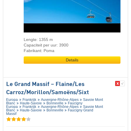
Lengte: 1355 m
Capaciteit per uur: 3900
Fabrikant: Poma
Details
Le Grand Massif – Flaine/​Les
Carroz/​Morillon/​Samoëns/​Sixt
Europa
Frankrijk
Auvergne-Rhône-Alpes
Savoie Mont
Blanc
Haute-Savoie
Bonneville
Faucigny
Europa
Frankrijk
Auvergne-Rhône-Alpes
Savoie Mont
Blanc
Haute-Savoie
Bonneville
Faucigny Grand
Massif