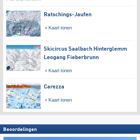
Ratschings-Jaufen
Kaart tonen
Skicircus Saalbach Hinterglemm
Leogang Fieberbrunn
Kaart tonen
Carezza
Kaart tonen
Beoordelingen