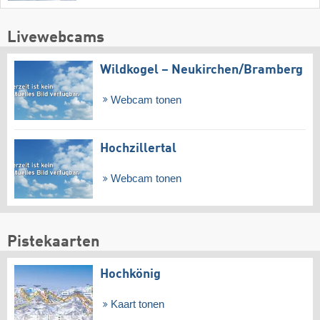
Livewebcams
Wildkogel – Neukirchen/​Bramberg
Webcam tonen
Hochzillertal
Webcam tonen
Pistekaarten
Hochkönig
Kaart tonen