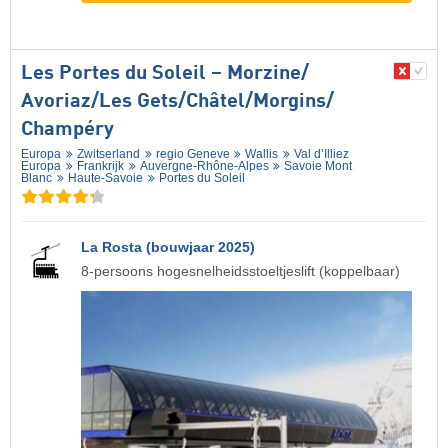
Les Portes du Soleil – Morzine/​
Avoriaz/​Les Gets/​Châtel/​Morgins/​
Champéry
Europa
Zwitserland
regio Geneve
Wallis
Val d’Illiez
Europa
Frankrijk
Auvergne-Rhône-Alpes
Savoie Mont
Blanc
Haute-Savoie
Portes du Soleil
La Rosta (bouwjaar 2025)
8-persoons hogesnelheidsstoeltjeslift (koppelbaar)