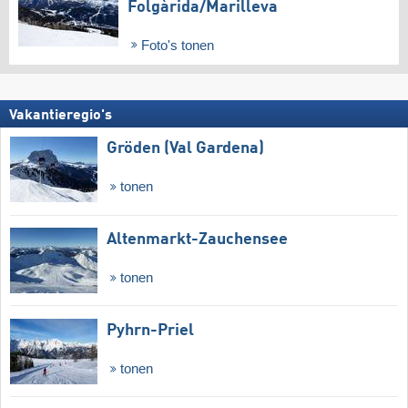
Folgàrida/​Marilleva
Foto's tonen
Vakantieregio's
Gröden (Val Gardena)
tonen
Altenmarkt-Zauchensee
tonen
Pyhrn-Priel
tonen