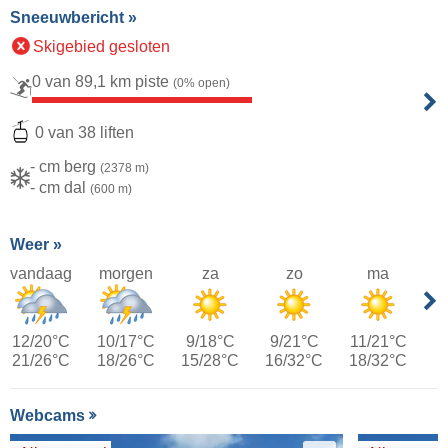
Sneeuwbericht »
Skigebied gesloten
0 van 89,1 km piste
(0% open)
0 van 38 liften
- cm berg
(2378 m)
- cm dal
(600 m)
Weer »
vandaag
morgen
za
zo
ma
12/20°C
10/17°C
9/18°C
9/21°C
11/21°C
21/26°C
18/26°C
15/28°C
16/32°C
18/32°C
Webcams