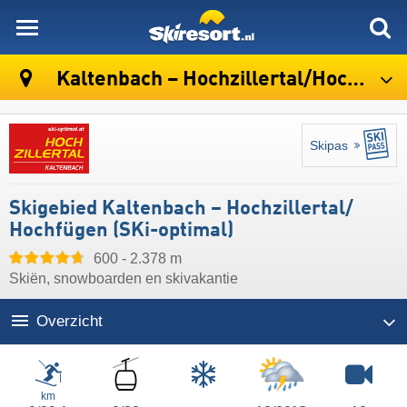
skiresort
Kaltenbach – Hochzillertal/​Hochfügen (SKi-optimal)
Skipas
Skigebied Kaltenbach – Hochzillertal/​
Hochfügen (SKi-optimal)
600 - 2.378 m
Skiën, snowboarden en skivakantie
Overzicht
Liften
km