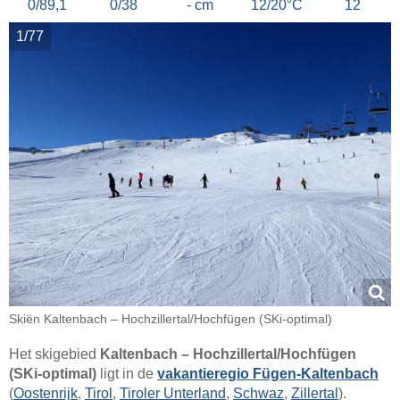
0/89,1
0/38
- cm
12/20°C
12
1/77
Skiën Kaltenbach – Hochzillertal/​​Hochfügen (SKi-optimal)
Het skigebied
Kaltenbach – Hochzillertal/​Hochfügen
(SKi-optimal)
ligt in de
vakantieregio Fügen-Kaltenbach
(
Oostenrijk
,
Tirol
,
Tiroler Unterland
,
Schwaz
,
Zillertal
).