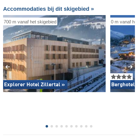
Accommodaties bij dit skigebied »
700 m vanaf het skigebied
0 m vanaf het
Explorer Hotel Zillertal »
Berghotel 