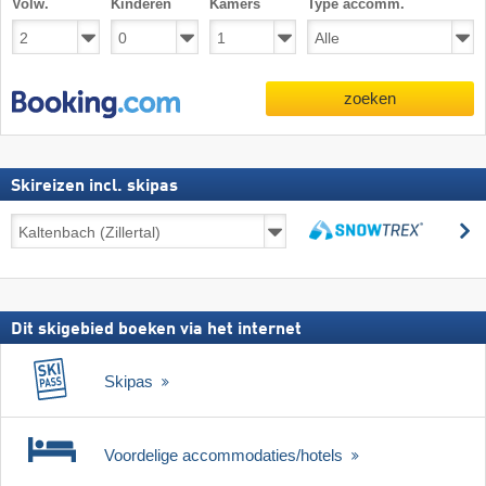
Volw.
Kinderen
Kamers
Type accomm.
zoeken
Skireizen incl. skipas
Skireizen
z
incl.
zoeken
skipas
Dit skigebied boeken via het internet
Skipas
Voordelige accommodaties/hotels