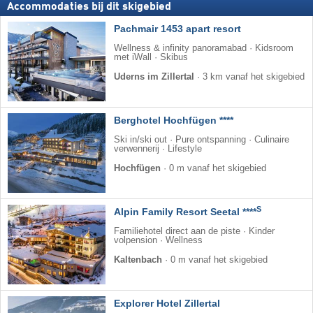
Accommodaties bij dit skigebied
Pachmair 1453 apart resort
Wellness & infinity panoramabad · Kidsroom
met iWall · Skibus
Uderns im Zillertal
·
3 km vanaf het skigebied
Berghotel Hochfügen ****
Ski in/ski out · Pure ontspanning · Culinaire
verwennerij · Lifestyle
Hochfügen
·
0 m vanaf het skigebied
S
Alpin Family Resort Seetal ****
Familiehotel direct aan de piste · Kinder
volpension · Wellness
Kaltenbach
·
0 m vanaf het skigebied
Explorer Hotel Zillertal