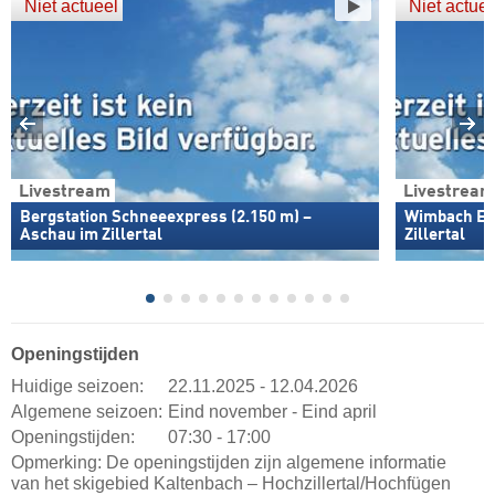
Niet actueel
Niet actuee
Livestream
Livestream
Bergstation Schneeexpress (2.150 m) –
Wimbach Exp
Aschau im Zillertal
Zillertal
Openingstijden
Huidige seizoen:
22.11.2025 - 12.04.2026
Algemene seizoen:
Eind november - Eind april
Openingstijden:
07:30 - 17:00
Opmerking: De openingstijden zijn algemene informatie
van het skigebied Kaltenbach – Hochzillertal/​Hochfügen