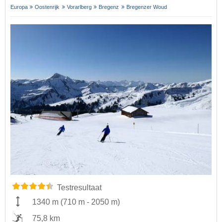
Europa
Oostenrijk
Vorarlberg
Bregenz
Bregenzer Woud
Testresultaat
1340 m
(
710 m
-
2050 m
)
75,8 km