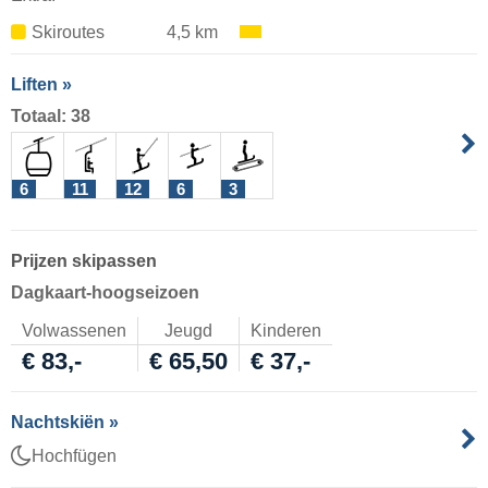
Skiroutes
4,5 km
Liften »
Totaal: 38
6
11
12
6
3
Prijzen skipassen
Dagkaart-hoogseizoen
Volwassenen
Jeugd
Kinderen
€ 83,-
€ 65,50
€ 37,-
Nachtskiën »
Hochfügen