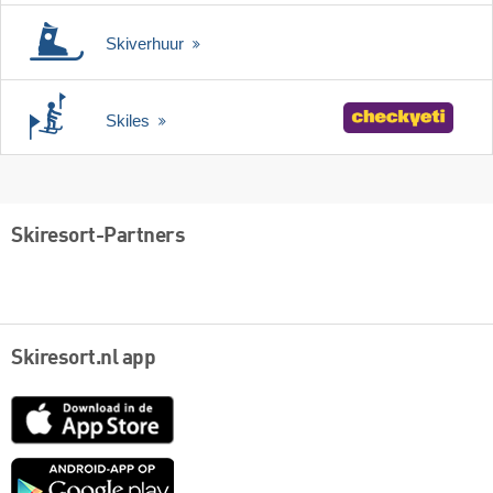
Skiverhuur
Skiles
Skiresort-Partners
Skiresort.nl app
App
Store
Google
play