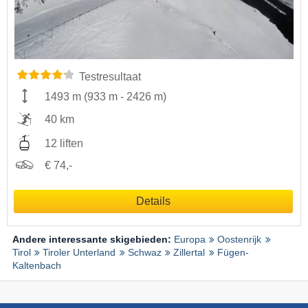
Testresultaat
1493 m
(
933 m
-
2426 m
)
40 km
12 liften
€ 74,-
Details
Andere interessante skigebieden:
Europa
Oostenrijk
Tirol
Tiroler Unterland
Schwaz
Zillertal
Fügen-
Kaltenbach