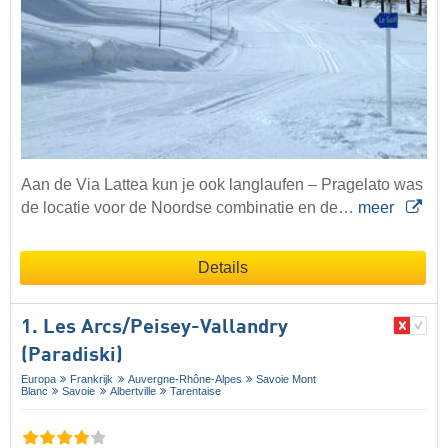
Aan de Via Lattea kun je ook langlaufen – Pragelato was
de locatie voor de Noordse combinatie en de…
meer
Details
1. Les Arcs/​Peisey-Vallandry
(Paradiski)
Europa
Frankrijk
Auvergne-Rhône-Alpes
Savoie Mont
Blanc
Savoie
Albertville
Tarentaise