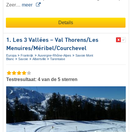
Zeer…
meer
Details
1. Les 3 Vallées – Val Thorens/​Les
Menuires/​Méribel/​Courchevel
Europa
Frankrijk
Auvergne-Rhône-Alpes
Savoie Mont
Blanc
Savoie
Albertville
Tarentaise
Testresultaat: 4 van de 5 sterren