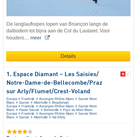
De langlaufloipes lopen van Briançon langs de
dalbodem tot bijna aan de Col du Lautaret. Voor
houders…
meer
Details
1. Espace Diamant – Les Saisies/​
Notre-Dame-de-Bellecombe/​Praz
sur Arly/​Flumet/​Crest-Voland
Europa
Frankrijk
Auvergne-Rhône-Alpes
Savoie Mont
Blanc
Savoie
Albertville
Beaufortain
Europa
Frankrijk
Auvergne-Rhône-Alpes
Savoie Mont
Blanc
Haute-Savoie
Bonneville
Pays du Mont Blanc
Europa
Frankrijk
Auvergne-Rhône-Alpes
Savoie Mont
Blanc
Savoie
Albertville
Val d'Arly