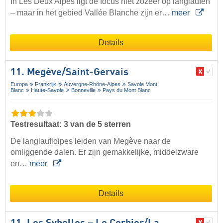
In Les Deux Alpes ligt de focus niet zozeer op langlaufen
– maar in het gebied Vallée Blanche zijn er…
meer
Details
11. Megève/​Saint-Gervais
Europa
Frankrijk
Auvergne-Rhône-Alpes
Savoie Mont
Blanc
Haute-Savoie
Bonneville
Pays du Mont Blanc
Testresultaat: 3 van de 5 sterren
De langlaufloipes leiden van Megève naar de
omliggende dalen. Er zijn gemakkelijke, middelzware
en…
meer
Details