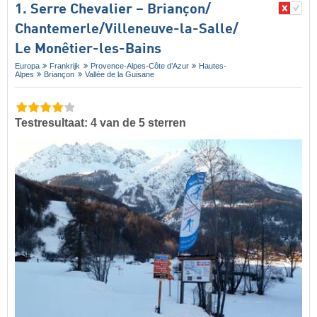
1. Serre Chevalier – Briançon/​
Chantemerle/​Villeneuve-la-Salle/​
Le Monêtier-les-Bains
Europa
Frankrijk
Provence-Alpes-Côte d’Azur
Hautes-
Alpes
Briançon
Vallée de la Guisane
Testresultaat: 4 van de 5 sterren