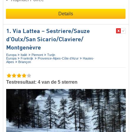
Details
1. Via Lattea – Sestriere/​Sauze
d’Oulx/​San Sicario/​Claviere/​
Montgenèvre
Europa
Italië
Piemont
Turijn
Europa
Frankrijk
Provence-Alpes-Côte d’Azur
Hautes-
Alpes
Briançon
Testresultaat: 4 van de 5 sterren