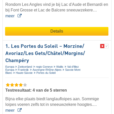
Rondom Les Angles vind je bij Lac d'Aude et Bernardi en
bij Font Grosse et Lac de Balcere sneeuwzekere…
meer
Details
1. Les Portes du Soleil – Morzine/​
Avoriaz/​Les Gets/​Châtel/​Morgins/​
Champéry
Europa
Zwitserland
regio Geneve
Wallis
Val d’Illiez
Europa
Frankrijk
Auvergne-Rhône-Alpes
Savoie Mont
Blanc
Haute-Savoie
Portes du Soleil
Testresultaat: 4 van de 5 sterren
Bijna elke plaats biedt langlaufloipes aan. Sommige
loipes voeren zelfs tot in sneeuwzekere hoogtes.…
meer