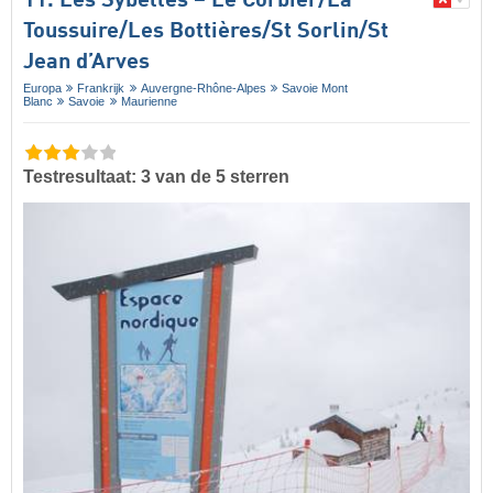
11. Les Sybelles – Le Corbier/​La
Toussuire/​Les Bottières/​St Sorlin/​St
Jean d’Arves
Europa
Frankrijk
Auvergne-Rhône-Alpes
Savoie Mont
Blanc
Savoie
Maurienne
Testresultaat: 3 van de 5 sterren