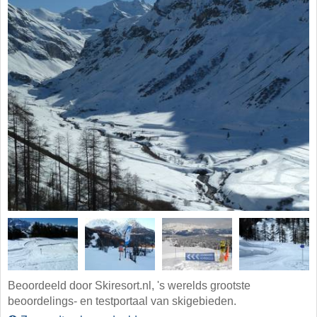
Beoordeeld door Skiresort.nl, 's werelds grootste
beoordelings- en testportaal van skigebieden.