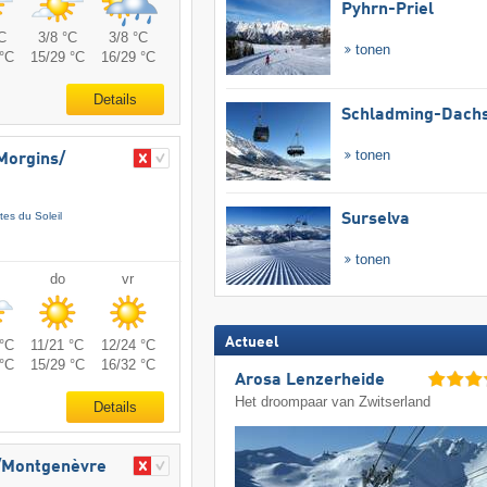
Pyhrn-Priel
C
3/8 °C
3/8 °C
tonen
°C
15/29 °C
16/29 °C
Details
Schladming-Dachs
tonen
Morgins/​
tes du Soleil
Surselva
tonen
do
vr
Actueel
°C
11/21 °C
12/24 °C
°C
15/29 °C
16/32 °C
Arosa Lenzerheide
Het droompaar van Zwitserland
Details
e/​Montgenèvre