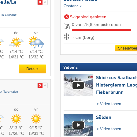
alle/​Le
Oostenrijk
e la Guisane
Skigebied gesloten
0 van 75,8 km piste open
do
vr
- cm (berg)
Sneeuwber
°C
7/14 °C
7/14 °C
°C
14/31 °C
16/32 °C
Video's
Details
Skicircus Saalbac
Hinterglemm Leo
Tarentaise
Fieberbrunn
Video tonen
do
vr
Sölden
°C
8/13 °C
9/15 °C
Video tonen
°C
17/28 °C
19/31 °C