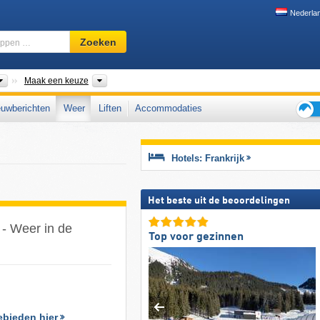
Nederla
Skigebied,
Zoeken
regio,
begrippen
…
Landen
Oude regio's, Streek, Nieuwe regio's, Bergketens
Maak een keuze
uwberichten
Weer
Liften
Accommodaties
Tips
voor
de
Hotels: Frankrijk
skiva
Het beste uit de beoordelingen
 - Weer in de
Top voor gezinnen
ebieden hier