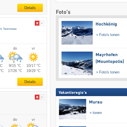
Details
Foto's
Hochkönig
Tarentaise
Foto's tonen
do
vr
Mayrhofen
(Mountopolis)
°C
9/15 °C
10/17 °C
°C
17/26 °C
19/29 °C
Foto's tonen
Details
Vakantieregio's
Murau
tonen
do
vr