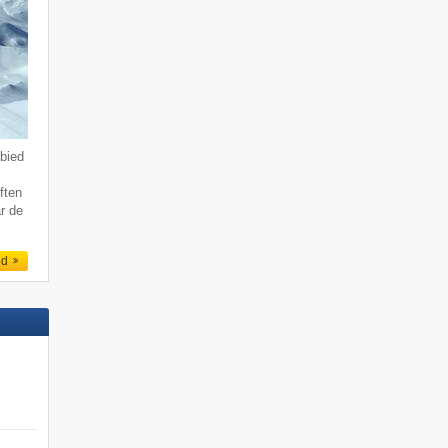
bied
ften
r de
ed