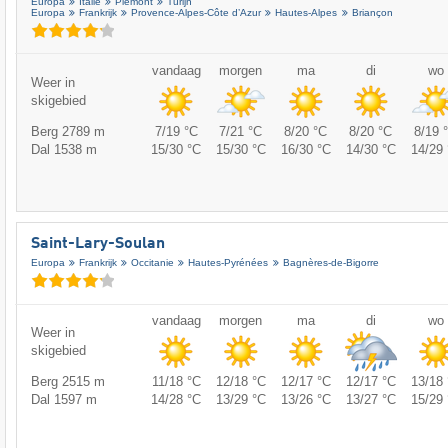
Europa
Italië
Piemont
Turijn
Europa
Frankrijk
Provence-Alpes-Côte d’Azur
Hautes-Alpes
Briançon
vandaag
morgen
ma
di
wo
Weer in
skigebied
Berg 2789 m
7/19 °C
7/21 °C
8/20 °C
8/20 °C
8/19 
Dal 1538 m
15/30 °C
15/30 °C
16/30 °C
14/30 °C
14/29 
Saint-Lary-Soulan
Europa
Frankrijk
Occitanie
Hautes-Pyrénées
Bagnères-de-Bigorre
vandaag
morgen
ma
di
wo
Weer in
skigebied
Berg 2515 m
11/18 °C
12/18 °C
12/17 °C
12/17 °C
13/18 
Dal 1597 m
14/28 °C
13/29 °C
13/26 °C
13/27 °C
15/29 