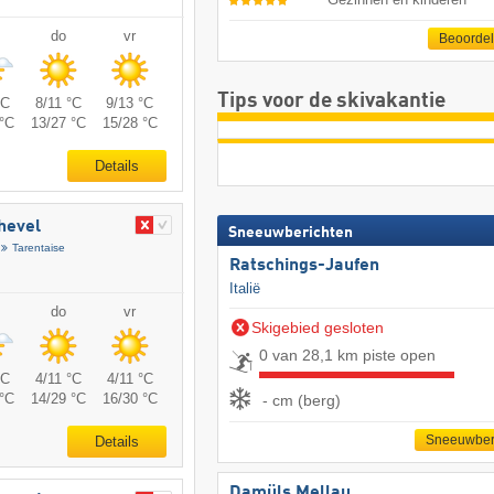
do
vr
Beoorde
Tips voor de skivakantie
°C
8/11 °C
9/13 °C
°C
13/27 °C
15/28 °C
Details
chevel
Sneeuwberichten
Tarentaise
Ratschings-Jaufen
Italië
do
vr
Skigebied gesloten
0 van 28,1 km piste open
°C
4/11 °C
4/11 °C
°C
14/29 °C
16/30 °C
- cm (berg)
Sneeuwber
Details
Damüls Mellau