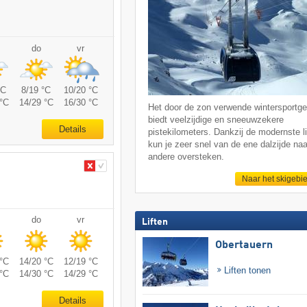
do
vr
°C
8/19 °C
10/20 °C
°C
14/29 °C
16/30 °C
Het door de zon verwende wintersportge
biedt veelzijdige en sneeuwzekere
Details
pistekilometers. Dankzij de modernste li
kun je zeer snel van de ene dalzijde naa
andere oversteken.
Naar het skigebi
do
vr
Liften
Obertauern
°C
14/20 °C
12/19 °C
Liften tonen
°C
14/30 °C
14/29 °C
Details