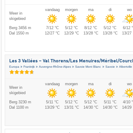
vandaag
morgen
ma
di
wo
Weer in
skigebied
Berg 3456 m
7/12 °C
5/12 °C
8/12 °C
5/12 °C
6/12 
Dal 1550 m
12/27 °C
12/29 °C
13/28 °C
13/28 °C
13/27 
Les 3 Vallées – Val Thorens/​Les Menuires/​Méribel/​Cour
Europa
Frankrijk
Auvergne-Rhône-Alpes
Savoie Mont Blanc
Savoie
Albertville
vandaag
morgen
ma
di
wo
Weer in
skigebied
Berg 3230 m
5/11 °C
5/12 °C
5/12 °C
5/11 °C
4/10 
Dal 1100 m
13/29 °C
13/31 °C
14/30 °C
14/30 °C
14/29 