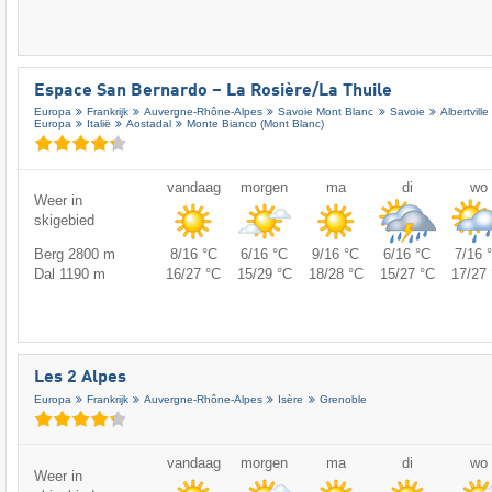
Espace San Bernardo – La Rosière/​La Thuile
Europa
Frankrijk
Auvergne-Rhône-Alpes
Savoie Mont Blanc
Savoie
Albertville
Europa
Italië
Aostadal
Monte Bianco (Mont Blanc)
vandaag
morgen
ma
di
wo
Weer in
skigebied
Berg 2800 m
8/16 °C
6/16 °C
9/16 °C
6/16 °C
7/16 
Dal 1190 m
16/27 °C
15/29 °C
18/28 °C
15/27 °C
17/27 
Les 2 Alpes
Europa
Frankrijk
Auvergne-Rhône-Alpes
Isère
Grenoble
vandaag
morgen
ma
di
wo
Weer in