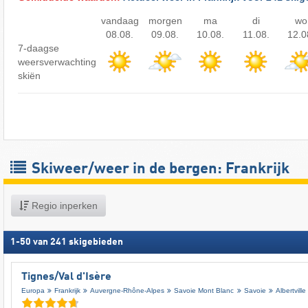
vandaag
morgen
ma
di
wo
08.08.
09.08.
10.08.
11.08.
12.0
7-daagse
weersverwachting
skiën
Skiweer/weer in de bergen: Frankrijk
Regio inperken
1
-
50
van
241
skigebieden
Tignes/​Val d'Isère
Europa
Frankrijk
Auvergne-Rhône-Alpes
Savoie Mont Blanc
Savoie
Albertville