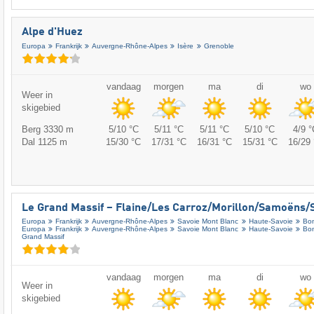
Alpe d'Huez
Europa
Frankrijk
Auvergne-Rhône-Alpes
Isère
Grenoble
vandaag
morgen
ma
di
wo
Weer in
skigebied
Berg 3330 m
5/10 °C
5/11 °C
5/11 °C
5/10 °C
4/9 °
Dal 1125 m
15/30 °C
17/31 °C
16/31 °C
15/31 °C
16/29 
Le Grand Massif – Flaine/​Les Carroz/​Morillon/​Samoëns/​S
Europa
Frankrijk
Auvergne-Rhône-Alpes
Savoie Mont Blanc
Haute-Savoie
Bon
Europa
Frankrijk
Auvergne-Rhône-Alpes
Savoie Mont Blanc
Haute-Savoie
Bon
Grand Massif
vandaag
morgen
ma
di
wo
Weer in
skigebied