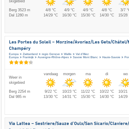
skigebied
Berg 3523 m
4/8 °C
4/9 °C
4/9 °C
4/8 °C
3/7 °
Dal 1280 m
14/29 °C
16/30 °C
15/30 °C
14/30 °C
15/28 
Les Portes du Soleil – Morzine/​Avoriaz/​Les Gets/​Châtel/​
Champéry
Europa
Zwitserland
regio Geneve
Wallis
Val d’Illiez
Europa
Frankrijk
Auvergne-Rhône-Alpes
Savoie Mont Blanc
Haute-Savoie
Por
vandaag
morgen
ma
di
wo
Weer in
skigebied
Berg 2254 m
9/22 °C
10/23 °C
11/22 °C
10/22 °C
10/21 
Dal 985 m
13/30 °C
14/31 °C
15/30 °C
14/30 °C
14/29 
Via Lattea – Sestriere/​Sauze d’Oulx/​San Sicario/​Clavier