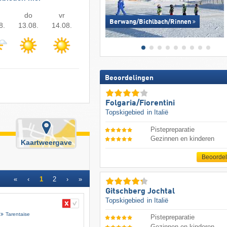
do
vr
Berwang/​Bichlbach/​Rinnen
8.
13.08.
14.08.
Beoordelingen
Folgaria/​Fiorentini
Topskigebied
in Italië
Pistepreparatie
Gezinnen en kinderen
Kaartweergave
Beoorde
«
‹
1
2
›
»
Gitschberg Jochtal
Topskigebied
in Italië
Tarentaise
Pistepreparatie
Gezinnen en kinderen