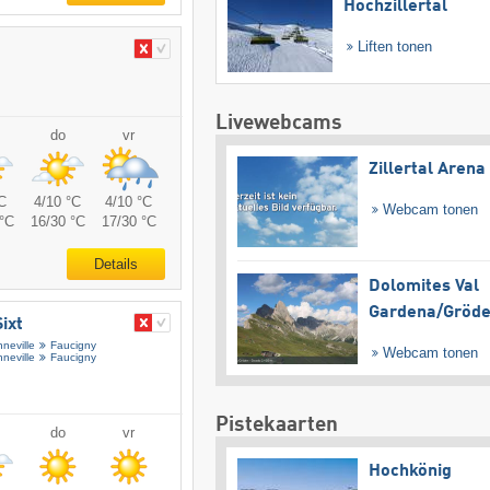
Hochzillertal
Liften tonen
Livewebcams
do
vr
Zillertal Arena
C
4/10 °C
4/10 °C
Webcam tonen
°C
16/30 °C
17/30 °C
Details
Dolomites Val
Gardena/​Gröd
ixt
neville
Faucigny
Webcam tonen
neville
Faucigny
Pistekaarten
do
vr
Hochkönig