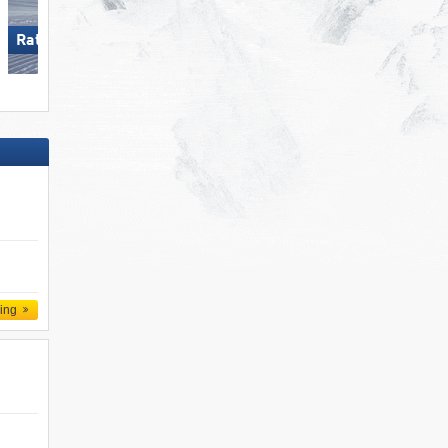
Ratschings-Jaufen
Schmitten
ling