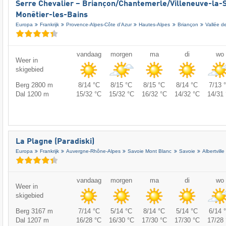
Serre Chevalier – Briançon/​Chantemerle/​Villeneuve-la-S
Monêtier-les-Bains
Europa
Frankrijk
Provence-Alpes-Côte d’Azur
Hautes-Alpes
Briançon
Vallée d
vandaag
morgen
ma
di
wo
Weer in
skigebied
Berg 2800 m
8/14 °C
8/15 °C
8/15 °C
8/14 °C
7/13 
Dal 1200 m
15/32 °C
15/32 °C
16/32 °C
14/32 °C
14/31 
La Plagne (Paradiski)
Europa
Frankrijk
Auvergne-Rhône-Alpes
Savoie Mont Blanc
Savoie
Albertville
vandaag
morgen
ma
di
wo
Weer in
skigebied
Berg 3167 m
7/14 °C
5/14 °C
8/14 °C
5/14 °C
6/14 
Dal 1207 m
16/28 °C
16/30 °C
17/30 °C
17/30 °C
17/28 