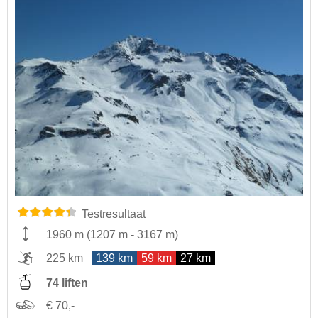
Testresultaat
1960 m
(
1207 m
-
3167 m
)
225 km
139 km
59 km
27 km
74 liften
€ 70,-