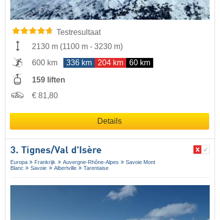
Testresultaat
2130 m
(
1100 m
-
3230 m
)
600 km
336 km
204 km
60 km
159 liften
€ 81,80
Details
3. Tignes/​Val d'Isère
Europa
Frankrijk
Auvergne-Rhône-Alpes
Savoie Mont
Blanc
Savoie
Albertville
Tarentaise