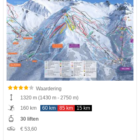
Waardering
1320 m
(
1430 m
-
2750 m
)
160 km
60 km
85 km
15 km
30 liften
€ 53,60