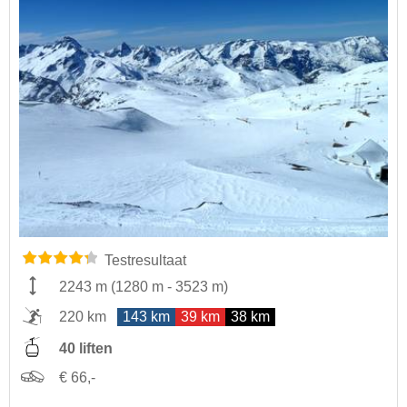
Testresultaat
2243 m
(
1280 m
-
3523 m
)
220 km
143 km
39 km
38 km
40 liften
€ 66,-