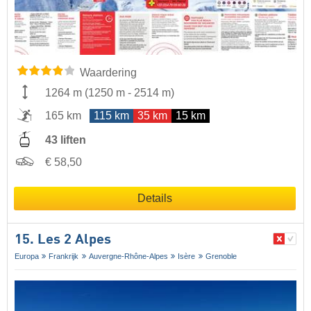
Waardering
1264 m
(
1250 m
-
2514 m
)
165 km
115 km
35 km
15 km
43 liften
€ 58,50
Details
15. Les 2 Alpes
Europa
Frankrijk
Auvergne-Rhône-Alpes
Isère
Grenoble