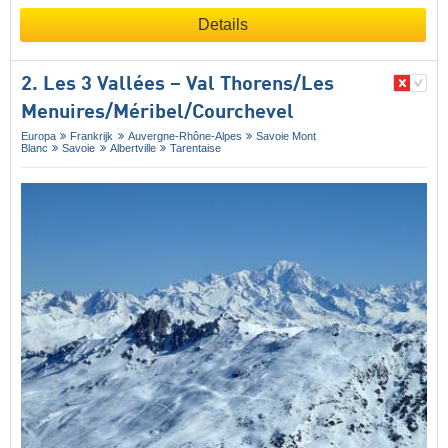
Details
2. Les 3 Vallées – Val Thorens/​Les
Menuires/​Méribel/​Courchevel
Europa
Frankrijk
Auvergne-Rhône-Alpes
Savoie Mont
Blanc
Savoie
Albertville
Tarentaise