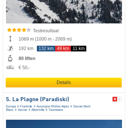
Testresultaat
1069 m
(
1000 m
-
2069 m
)
192 km
132 km
49 km
11 km
80 liften
€ 50,-
Details
5. La Plagne (Paradiski)
Europa
Frankrijk
Auvergne-Rhône-Alpes
Savoie Mont
Blanc
Savoie
Albertville
Tarentaise