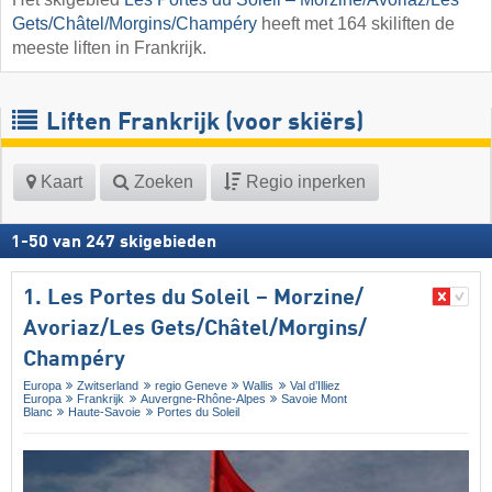
Gets/​Châtel/​Morgins/​Champéry
heeft met 164 skiliften de
meeste liften in Frankrijk.
Liften Frankrijk (voor skiërs)
Kaart
Zoeken
Regio inperken
1
-
50
van
247
skigebieden
1. Les Portes du Soleil – Morzine/​
Avoriaz/​Les Gets/​Châtel/​Morgins/​
Champéry
Europa
Zwitserland
regio Geneve
Wallis
Val d’Illiez
Europa
Frankrijk
Auvergne-Rhône-Alpes
Savoie Mont
Blanc
Haute-Savoie
Portes du Soleil