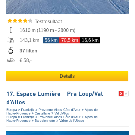
Testresultaat
1610 m
(
1190 m
-
2800 m
)
143,1 km
56 km
70,5 km
16,6 km
37 liften
€ 58,-
Details
17. Espace Lumière – Pra Loup/​Val
d’Allos
Europa
Frankrijk
Provence-Alpes-Côte d’Azur
Alpes-de-
Haute-Provence
Castellane
Val d'Allos
Europa
Frankrijk
Provence-Alpes-Côte d’Azur
Alpes-de-
Haute-Provence
Barcelonnette
Vallée de l'Ubaye