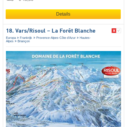
Details
18. Vars/​Risoul – La Forêt Blanche
Europa
Frankrijk
Provence-Alpes-Côte d’Azur
Hautes-
Alpes
Briançon