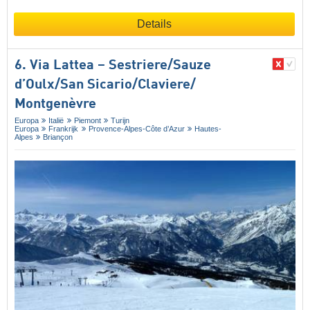
Details
6. Via Lattea – Sestriere/​Sauze
d’Oulx/​San Sicario/​Claviere/​
Montgenèvre
Europa
Italië
Piemont
Turijn
Europa
Frankrijk
Provence-Alpes-Côte d’Azur
Hautes-
Alpes
Briançon