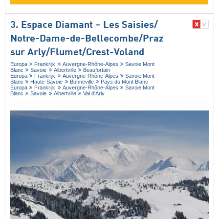
3. Espace Diamant – Les Saisies/​
Notre-Dame-de-Bellecombe/​Praz
sur Arly/​Flumet/​Crest-Voland
Europa
Frankrijk
Auvergne-Rhône-Alpes
Savoie Mont
Blanc
Savoie
Albertville
Beaufortain
Europa
Frankrijk
Auvergne-Rhône-Alpes
Savoie Mont
Blanc
Haute-Savoie
Bonneville
Pays du Mont Blanc
Europa
Frankrijk
Auvergne-Rhône-Alpes
Savoie Mont
Blanc
Savoie
Albertville
Val d'Arly