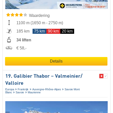
Waardering
1100 m
(
1650 m
-
2750 m
)
185 km
75 km
90 km
20 km
34 liften
€ 58,-
Details
19. Galibier Thabor – Valmeinier/​
Valloire
Europa
Frankrijk
Auvergne-Rhône-Alpes
Savoie Mont
Blanc
Savoie
Maurienne