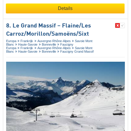
Details
8. Le Grand Massif – Flaine/​Les
Carroz/​Morillon/​Samoëns/​Sixt
Europa
Frankrijk
Auvergne-Rhône-Alpes
Savoie Mont
Blanc
Haute-Savoie
Bonneville
Faucigny
Europa
Frankrijk
Auvergne-Rhône-Alpes
Savoie Mont
Blanc
Haute-Savoie
Bonneville
Faucigny Grand Massif