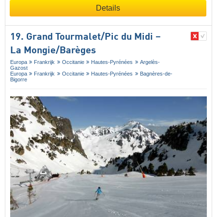
Details
19. Grand Tourmalet/​Pic du Midi –
La Mongie/​Barèges
Europa
Frankrijk
Occitanie
Hautes-Pyrénées
Argelès-
Gazost
Europa
Frankrijk
Occitanie
Hautes-Pyrénées
Bagnères-de-
Bigorre