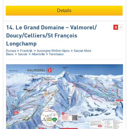
Details
14. Le Grand Domaine – Valmorel/​
Doucy/​Celliers/​St François
Longchamp
Europa
Frankrijk
Auvergne-Rhône-Alpes
Savoie Mont
Blanc
Savoie
Albertville
Tarentaise