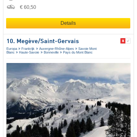
€ 60,50
Details
10. Megève/​Saint-Gervais
Europa
Frankrijk
Auvergne-Rhône-Alpes
Savoie Mont
Blanc
Haute-Savoie
Bonneville
Pays du Mont Blanc