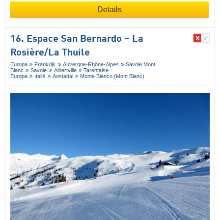
Details
16. Espace San Bernardo – La
Rosière/​La Thuile
Europa
Frankrijk
Auvergne-Rhône-Alpes
Savoie Mont
Blanc
Savoie
Albertville
Tarentaise
Europa
Italië
Aostadal
Monte Bianco (Mont Blanc)