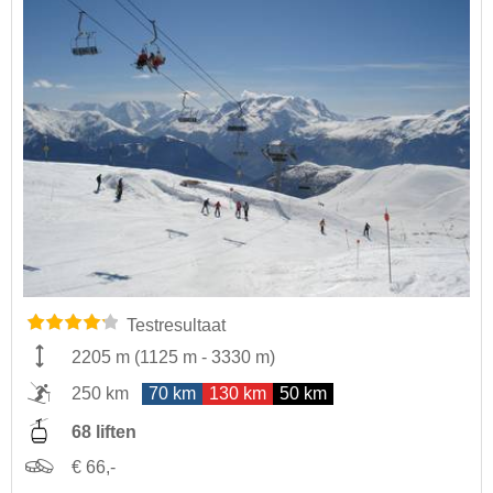
Testresultaat
2205 m
(
1125 m
-
3330 m
)
250 km
70 km
130 km
50 km
68 liften
€ 66,-