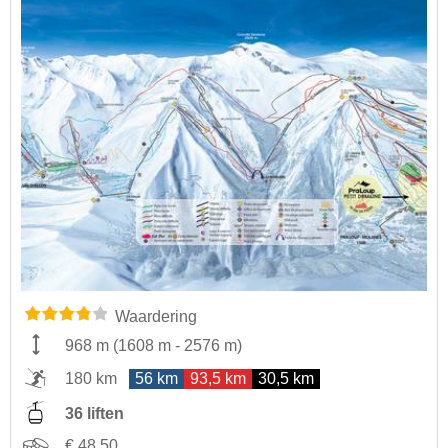
Waardering
968 m
(
1608 m
-
2576 m
)
180 km
56 km
93,5 km
30,5 km
36 liften
€ 48,50