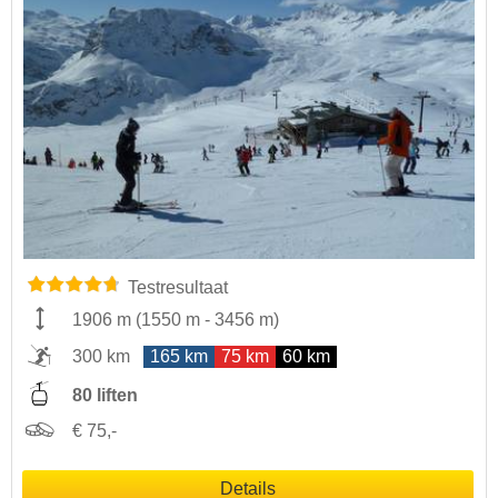
Testresultaat
1906 m
(
1550 m
-
3456 m
)
300 km
165 km
75 km
60 km
80 liften
€ 75,-
Details