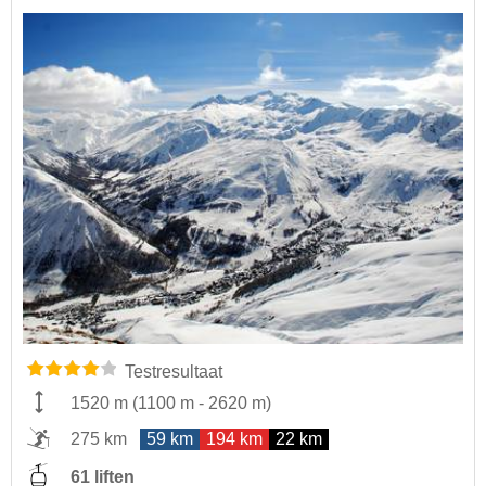
Testresultaat
1520 m
(
1100 m
-
2620 m
)
275 km
59 km
194 km
22 km
61 liften