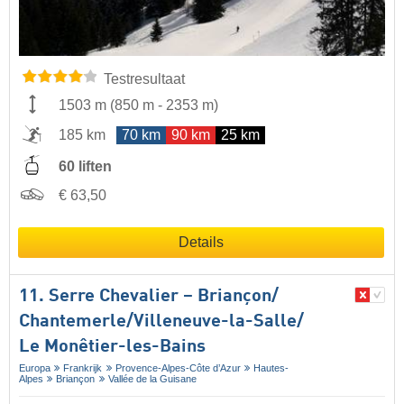
Testresultaat
1503 m
(
850 m
-
2353 m
)
185 km
70 km
90 km
25 km
60 liften
€ 63,50
Details
11. Serre Chevalier – Briançon/​
Chantemerle/​Villeneuve-la-Salle/​
Le Monêtier-les-Bains
Europa
Frankrijk
Provence-Alpes-Côte d’Azur
Hautes-
Alpes
Briançon
Vallée de la Guisane