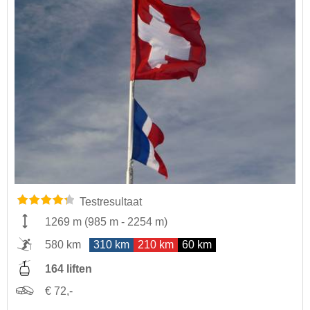
Testresultaat
1269 m
(
985 m
-
2254 m
)
580 km
310 km
210 km
60 km
164 liften
€ 72,-