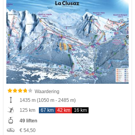
Waardering
1435 m
(
1050 m
-
2485 m
)
125 km
67 km
42 km
16 km
49 liften
€ 54,50