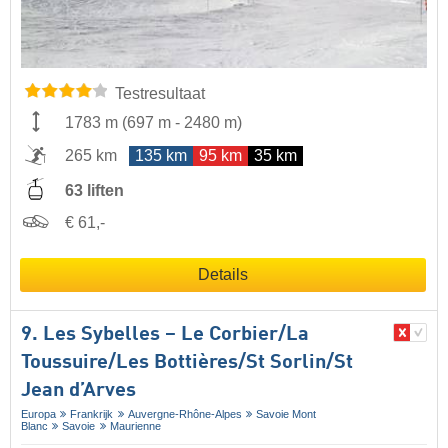
Testresultaat
1783 m
(
697 m
-
2480 m
)
265 km
135 km
95 km
35 km
63 liften
€ 61,-
Details
9. Les Sybelles – Le Corbier/​La
Toussuire/​Les Bottières/​St Sorlin/​St
Jean d’Arves
Europa
Frankrijk
Auvergne-Rhône-Alpes
Savoie Mont
Blanc
Savoie
Maurienne