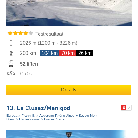
Testresultaat
2026 m
(
1200 m
-
3226 m
)
200 km
104 km
70 km
26 km
52 liften
€ 70,-
Details
13. La Clusaz/​Manigod
Europa
Frankrijk
Auvergne-Rhône-Alpes
Savoie Mont
Blanc
Haute-Savoie
Bornes Aravis