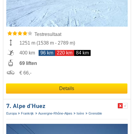
Testresultaat
1251 m
(
1538 m
-
2789 m
)
400 km
96 km
220 km
84 km
69 liften
€ 66,-
Details
7. Alpe d'Huez
Europa
Frankrijk
Auvergne-Rhône-Alpes
Isère
Grenoble