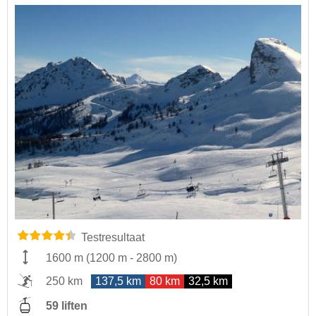
Testresultaat
1600 m
(
1200 m
-
2800 m
)
250 km
137,5 km
80 km
32,5 km
59 liften