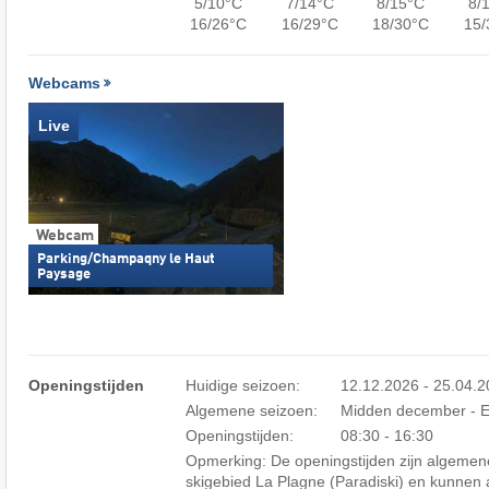
5/10°C
7/14°C
8/15°C
8/
16/26°C
16/29°C
18/30°C
15/
Webcams
Live
Webcam
Parking/Champaqny le Haut
Paysage
Openingstijden
Huidige seizoen:
12.12.2026 - 25.04.
Algemene seizoen:
Midden december - Ei
Openingstijden:
08:30 - 16:30
Opmerking: De openingstijden zijn algemene
skigebied La Plagne (Paradiski) en kunnen 