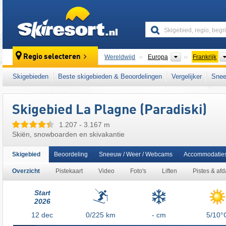
skiresort
Continenten
Regio selecteren
Wereldwijd
Europa
Frankrijk
Dit skigebied ligt ook in:
Paradiski
,
dal van d
Skigebieden
Beste skigebieden & Beoordelingen
Vergelijker
Snee
Franse Alpen
,
westelijke Alpen
,
Alpen
,
West
Skigebied La Plagne (Paradiski)
1.207 - 3.167 m
Skiën, snowboarden en skivakantie
Skigebied
Beoordeling
Sneeuw / Weer / Webcams
Accommodatie
Overzicht
Pistekaart
Video
Foto's
Liften
Pistes & af
Start
2026
12
dec
0/225
km
- cm
5/10°