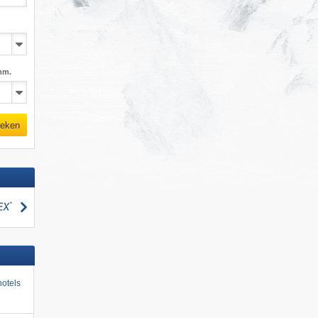
mm.
eken
zoeken
otels