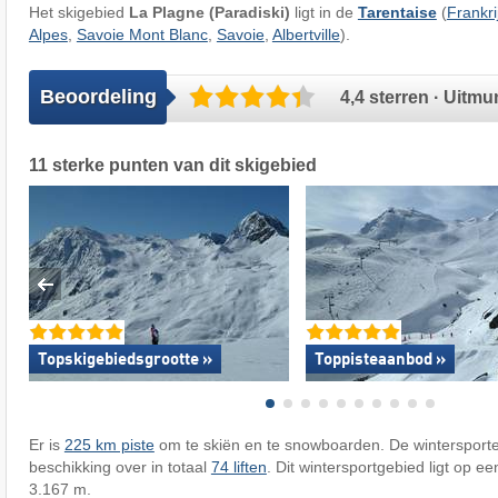
Het skigebied
La Plagne (Paradiski)
ligt in de
Tarentaise
(
Frankri
Alpes
,
Savoie Mont Blanc
,
Savoie
,
Albertville
).
Beoordeling
4,4 sterren · Uitm
11 sterke punten van dit skigebied
Topskigebiedsgrootte »
Toppisteaanbod »
Er is
225 km piste
om te skiën en te snowboarden. De wintersport
beschikking over in totaal
74 liften
. Dit wintersportgebied ligt op e
3.167 m.