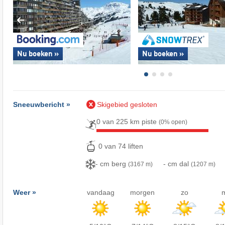
Nu boeken »
Nu boeken »
Sneeuwbericht »
Skigebied gesloten
0 van 225 km piste
(0% open)
0 van 74 liften
- cm berg
- cm dal
(3167 m)
(1207 m)
Weer »
vandaag
morgen
zo