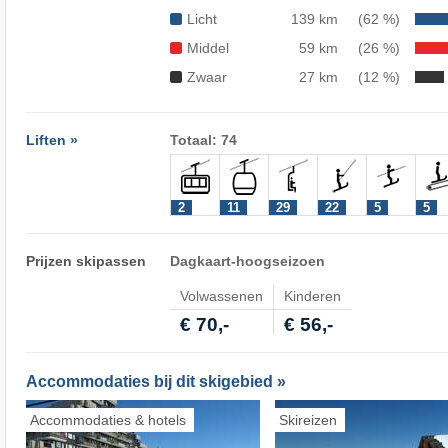
Licht
139 km
(62 %)
Middel
59 km
(26 %)
Zwaar
27 km
(12 %)
Liften »
Totaal: 74
2
11
29
22
5
5
Prijzen skipassen
Dagkaart-hoogseizoen
Volwassenen
Kinderen
€ 70,-
€ 56,-
Accommodaties bij dit skigebied »
Accommodaties & hotels
Skireizen