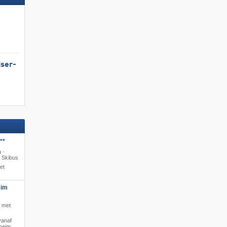
Nu boeken »
iser-
**
 ·
· Skibus
et
eim
s met
vanaf
hheim