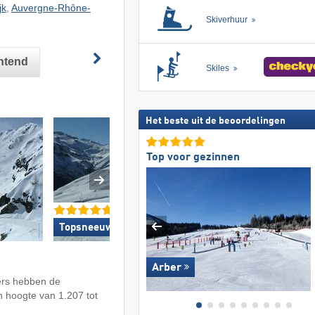
jk
,
Auvergne-Rhône-
Skiverhuur
untend
Skiles
Het beste uit de beoordelingen
Top voor gezinnen
Topsneeuwzekerheid »
Top voor beginne
Arber
ers hebben de
en hoogte van 1.207 tot