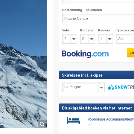
Bestemming – selecteren
Volw.
Kinderen
Kamers
Type acco
zo
Skireizen incl. skipas
Skireizen
incl.
skipas
zoeken
Dit skigebied boeken via het internet
Voordelige accommodaties/h