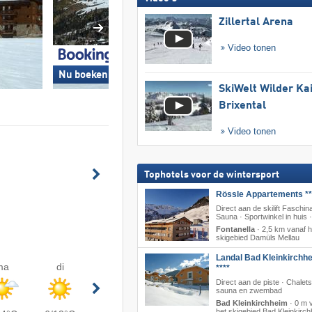
Zillertal Arena
Video tonen
Nu boeken »
Nu boeken »
SkiWelt Wilder Ka
Brixental
Video tonen
Tophotels voor de wintersport
Rössle Appartements **
Direct aan de skilift Faschina
Sauna · Sportwinkel in huis 
Fontanella
·
2,5 km vanaf h
skigebied Damüls Mellau
Landal Bad Kleinkirchh
ma
di
****
Direct aan de piste · Chalet
sauna en zwembad
Bad Kleinkirchheim
·
0 m 
het skigebied Bad Kleinkirc