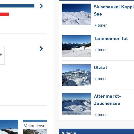
Skischaukel Kapp
See
tonen
Tannheimer Tal
tonen
Ötztal
tonen
Altenmarkt-
Zauchensee
tonen
Vakantiewoningen
Pensions
Video's