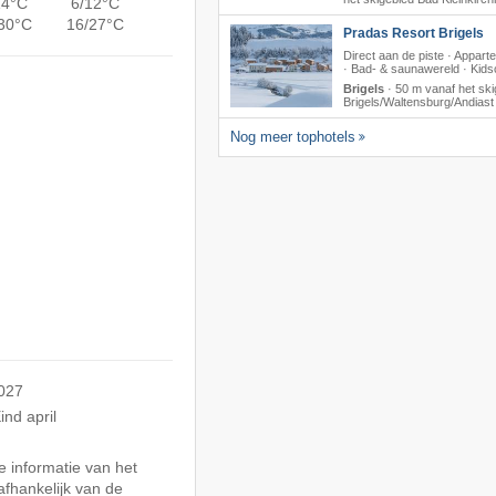
14°C
6/12°C
30°C
16/27°C
Pradas Resort Brigels
Direct aan de piste · Appar
· Bad- & saunawereld · Kids
Brigels
·
50 m vanaf het ski
Brigels/​Waltensburg/​Andiast
Nog meer tophotels
2027
nd april
 informatie van het
afhankelijk van de