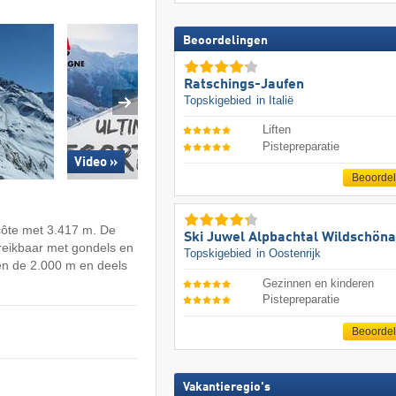
Beoordelingen
Ratschings-Jaufen
Topskigebied
in Italië
Liften
Pistepreparatie
Video »
Beoorde
ecôte met 3.417 m. De
Ski Juwel Alpbachtal Wildschön
ereikbaar met gondels en
Topskigebied
in Oostenrijk
oven de 2.000 m en deels
Gezinnen en kinderen
Pistepreparatie
Beoorde
Vakantieregio's