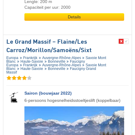
Lengte: 200 m
Capaciteit per uur: 2000
Details
Le Grand Massif – Flaine/​Les
Carroz/​Morillon/​Samoëns/​Sixt
Europa
Frankrijk
Auvergne-Rhône-Alpes
Savoie Mont
Blanc
Haute-Savoie
Bonneville
Faucigny
Europa
Frankrijk
Auvergne-Rhône-Alpes
Savoie Mont
Blanc
Haute-Savoie
Bonneville
Faucigny Grand
Massif
Sairon (bouwjaar 2022)
6-persoons hogesnelheidsstoeltjeslift (koppelbaar)