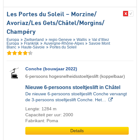
Les Portes du Soleil – Morzine/​
Avoriaz/​Les Gets/​Châtel/​Morgins/​
Champéry
Europa
Zwitserland
regio Geneve
Wallis
Val d’Illiez
Europa
Frankrijk
Auvergne-Rhône-Alpes
Savoie Mont
Blanc
Haute-Savoie
Portes du Soleil
Conche (bouwjaar 2022)
6-persoons hogesnelheidsstoeltjeslift (koppelbaar)
Nieuwe 6-persoons stoeltjeslift in Châtel
De nieuwe 6-persoons stoeltjeslift Conche vervangt
de 3-persoons stoeltjeslift Conche. Het…
Lengte: 1284 m
Capaciteit per uur: 2000
Fabrikant: Poma
Details