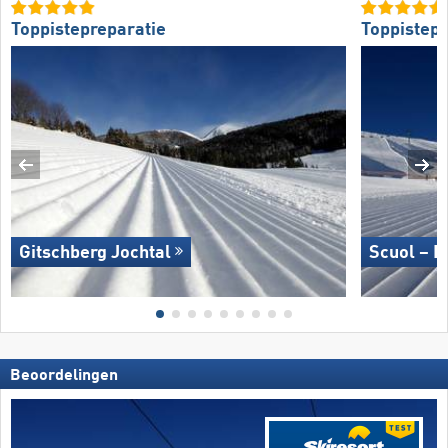
Toppistepreparatie
Toppistepr
Gitschberg Jochtal
Scuol – M
Beoordelingen