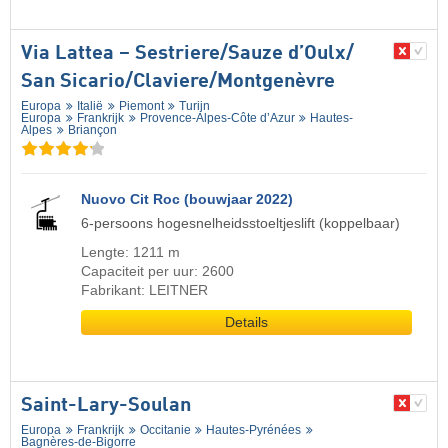
Via Lattea – Sestriere/​Sauze d’Oulx/​
San Sicario/​Claviere/​Montgenèvre
Europa
Italië
Piemont
Turijn
Europa
Frankrijk
Provence-Alpes-Côte d’Azur
Hautes-
Alpes
Briançon
Nuovo Cit Roc (bouwjaar 2022)
6-persoons hogesnelheidsstoeltjeslift (koppelbaar)
Lengte: 1211 m
Capaciteit per uur: 2600
Fabrikant: LEITNER
Details
Saint-Lary-Soulan
Europa
Frankrijk
Occitanie
Hautes-Pyrénées
Bagnères-de-Bigorre