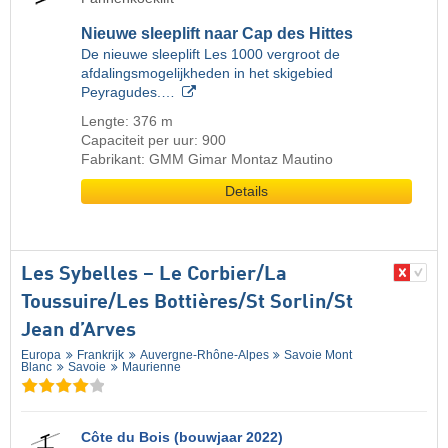
Nieuwe sleeplift naar Cap des Hittes
De nieuwe sleeplift Les 1000 vergroot de
afdalingsmogelijkheden in het skigebied
Peyragudes.…
Lengte: 376 m
Capaciteit per uur: 900
Fabrikant: GMM Gimar Montaz Mautino
Details
Les Sybelles – Le Corbier/​La
Toussuire/​Les Bottières/​St Sorlin/​St
Jean d’Arves
Europa
Frankrijk
Auvergne-Rhône-Alpes
Savoie Mont
Blanc
Savoie
Maurienne
Côte du Bois (bouwjaar 2022)